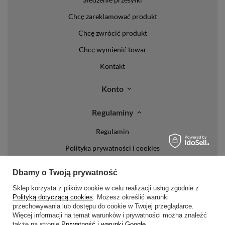
Chcę zareklamować produkt
Chcę zwrócić produkt
Chcę wymienić towar
Kontakt
Konto
Regulaminy
Regulamin
Polityka prywatności i cookies
Lista form płatności
Dbamy o Twoją prywatność
Zasady dotyczące zwrotów
Sklep korzysta z plików cookie w celu realizacji usług zgodnie z
Polityką dotyczącą cookies
. Możesz określić warunki
Formy dostawy
przechowywania lub dostępu do cookie w Twojej przeglądarce.
Więcej informacji na temat warunków i prywatności można znaleźć
Media społecznościowe
także na stronie
Prywatność i warunki Google
.