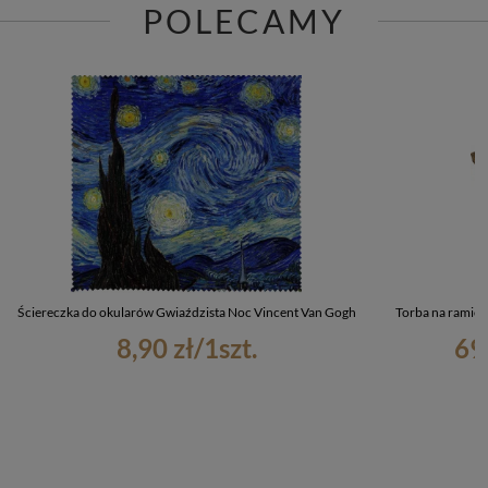
POLECAMY
Ściereczka do okularów Gwiaździsta Noc Vincent Van Gogh
Torba na ramię 
8,90 zł
/
1
szt.
69