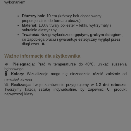
wykonaniem:
Dłuższy bok:
10 cm (krótszy bok dopasowany
proporcjonalnie do formatu obrazu).
Materiał:
100% trwały poliester – lekki, wytrzymały i
subtelnie elastyczny.
Trwałość:
Brzegi wykończone
gęstym, grubym ściegiem
,
co zapobiega pruciu i gwarantuje estetyczny wygląd przez
długi czas. 🧵
Ważne informacje dla użytkownika
🧼
Pielęgnacja:
Prać w temperaturze do 40°C, unikać suszenia
bębnowego.
🖥️
Kolory:
Wizualizacje mogą się nieznacznie różnić zależnie od
ustawień ekranu.
🚀
Realizacja:
Twoje zamówienie przygotujemy w
1-2 dni robocze
.
Tworzymy każdą sztukę indywidualnie, by zapewnić Ci produkt
najwyższej klasy.