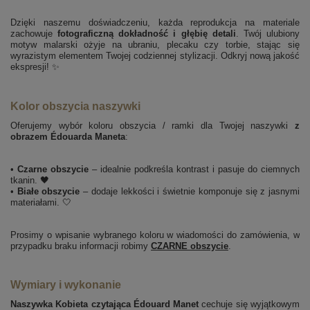
Dzięki naszemu doświadczeniu, każda reprodukcja na materiale
zachowuje
fotograficzną dokładność i głębię detali
. Twój ulubiony
motyw malarski ożyje na ubraniu, plecaku czy torbie, stając się
wyrazistym elementem Twojej codziennej stylizacji. Odkryj nową jakość
ekspresji! ✨
Kolor obszycia naszywki
Oferujemy wybór koloru obszycia / ramki dla Twojej naszywki
z
obrazem Édouarda Maneta
:
•
Czarne obszycie
– idealnie podkreśla kontrast i pasuje do ciemnych
tkanin. 🖤
•
Białe obszycie
– dodaje lekkości i świetnie komponuje się z jasnymi
materiałami. 🤍
Prosimy o wpisanie wybranego koloru w wiadomości do zamówienia, w
przypadku braku informacji robimy
CZARNE obszycie
.
Wymiary i wykonanie
Naszywka Kobieta czytająca Édouard Manet
cechuje się wyjątkowym