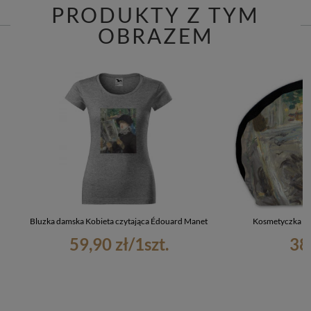
PRODUKTY Z TYM
OBRAZEM
Bluzka damska Kobieta czytająca Édouard Manet
Kosmetyczka Ko
59,90 zł
/
1
szt.
38