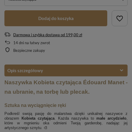
Dodaj do koszyka
Darmowa i szybka dostawa
od
199,00 zł
14
dni na łatwy zwrot
Bezpieczne zakupy
Opis szczegółowy
Naszywka Kobieta czytająca Édouard Manet -
na ubranie, na torbę lub plecak.
Sztuka na wyciągnięcie ręki
Podkreśl swoją pasję do malarstwa dzięki unikalnej naszywce z
obrazem
Kobieta czytająca
. Każda naszywka to
małe arcydzieło
,
które w mgnieniu oka odmieni Twoją garderobę, nadając jej
artystycznego sznytu. 🎨