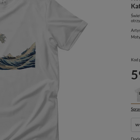
Ka
Świe
otrz
Arty
Mot
Kod 
5
Spra
Wy
Dodaj