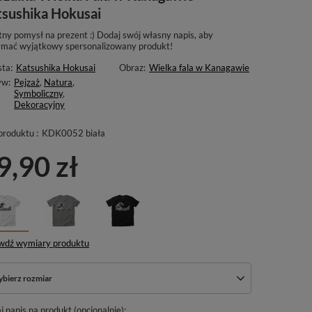
tsushika Hokusai
tny pomysł na prezent :) Dodaj swój własny napis, aby
ymać wyjątkowy spersonalizowany produkt!
sta:
Katsushika Hokusai
Obraz:
Wielka fala w Kanagawie
yw:
Pejzaż
,
Natura
,
Symboliczny
,
Dekoracyjny
produktu :
KDK0052 biała
9,90 zł
wdź wymiary produktu
bierz rozmiar
 napis na produkt (opcjonalnie):