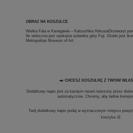
OBRAZ NA KOSZULCE
Wielka Fala w Kanagawie – Katsushika HokusaiDrzeworyt powsta
tle widoczna jest spokojna sylwetka góry Fuji. Dzieło jest i
Metropolitan Museum of Art.
✒️ CHCESZ KOSZULKĘ Z TWOIM WŁA
Dodatkowy napis jest za każdym razem tworzony przez doświ
automatycznie. Chcemy, aby ładnie kompono
Twój dodatkowy napis podaj w wyznaczonym miejscu powyżej
koszyka 🛒.