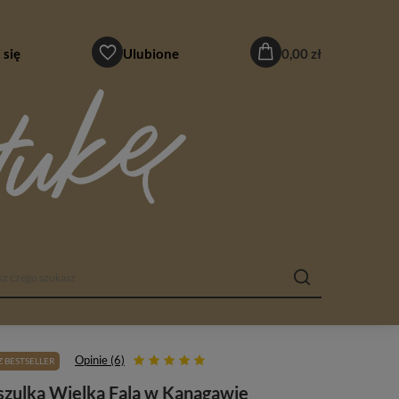
 się
Ulubione
0,00 zł
Opinie (6)
 BESTSELLER
zulka Wielka Fala w Kanagawie