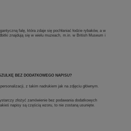
antyczną falę, która zdaje się pochłaniać łodzie rybaków, a w
dbitki znajdują się w wielu muzeach, m.in. w British Museum i
SZULKĘ BEZ DODATKOWEGO NAPISU?
rsonalizacji, z takim nadrukiem jak na zdjęciu głównym.
wystarczy złożyć zamówienie bez podawania dodatkowych
 jakieś napisy są częścią wzoru, to nie zostaną usunięte.