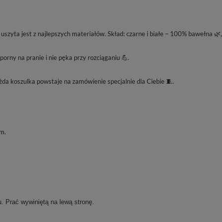
szyta jest z najlepszych materiałów. Skład: czarne i białe – 100% bawełna 🌿
rny na pranie i nie pęka przy rozciąganiu 💪.
da koszulka powstaje na zamówienie specjalnie dla Ciebie 🧵.
m.
. Prać wywiniętą na lewą stronę.