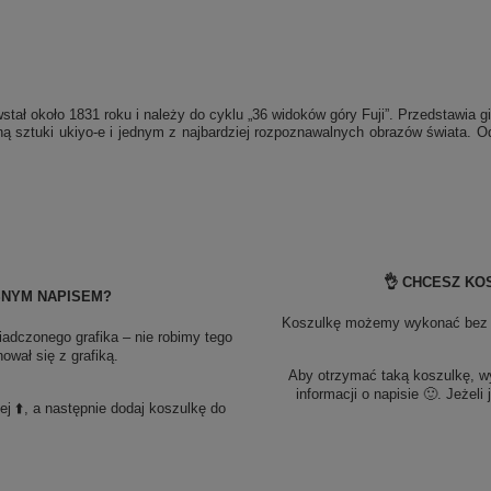
ł około 1831 roku i należy do cyklu „36 widoków góry Fuji”. Przedstawia gig
koną sztuki ukiyo-e i jednym z najbardziej rozpoznawalnych obrazów świata. O
👌 CHCESZ KO
SNYM NAPISEM?
Koszulkę możemy wykonać bez pe
adczonego grafika – nie robimy tego
wał się z grafiką.
Aby otrzymać taką koszulkę, 
informacji o napisie 🙂. Jeżeli
 ⬆️, a następnie dodaj koszulkę do