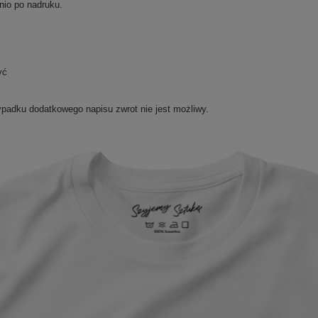
nio po nadruku.
yć
ypadku dodatkowego napisu zwrot nie jest możliwy.