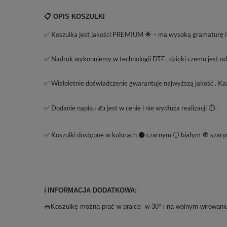
📋 OPIS KOSZULKI
✅ Koszulka jest jakości PREMIUM 🌟 – ma wysoką gramaturę i u
✅ Nadruk wykonujemy w technologii DTF , dzięki czemu jest odpo
✅ Wieloletnie doświadczenie gwarantuje najwyższą jakość . Każ
✅ Dodanie napisu ✍️ jest w cenie i nie wydłuża realizacji ⏱️.
✅ Koszulki dostępne w kolorach ⚫ czarnym ⚪ białym 🔘 szary
ℹ️ INFORMACJA DODATKOWA:
🧺Koszulkę można prać w pralce w 30° i na wolnym wirowaniu