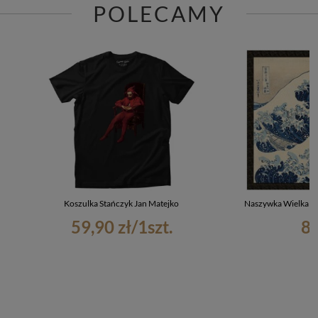
POLECAMY
Koszulka Stańczyk Jan Matejko
Naszywka Wielka Fa
59,90 zł
/
1
szt.
8,