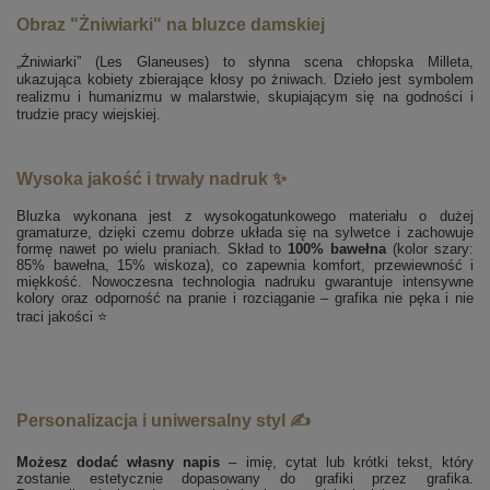
Obraz "Żniwiarki" na bluzce damskiej
„Żniwiarki” (Les Glaneuses) to słynna scena chłopska Milleta,
ukazująca kobiety zbierające kłosy po żniwach. Dzieło jest symbolem
realizmu i humanizmu w malarstwie, skupiającym się na godności i
trudzie pracy wiejskiej.
Wysoka jakość i trwały nadruk ✨
Bluzka wykonana jest z wysokogatunkowego materiału o dużej
gramaturze, dzięki czemu dobrze układa się na sylwetce i zachowuje
formę nawet po wielu praniach. Skład to
100% bawełna
(kolor szary:
85% bawełna, 15% wiskoza), co zapewnia komfort, przewiewność i
miękkość. Nowoczesna technologia nadruku gwarantuje intensywne
kolory oraz odporność na pranie i rozciąganie – grafika nie pęka i nie
traci jakości ⭐
Personalizacja i uniwersalny styl ✍️
Możesz dodać własny napis
– imię, cytat lub krótki tekst, który
zostanie estetycznie dopasowany do grafiki przez grafika.