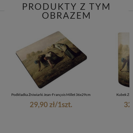
PRODUKTY Z TYM
OBRAZEM
Podkładka Żniwiarki Jean-François Millet 36x29cm
Kubek Żniw
29,90 zł
/
1
szt.
32