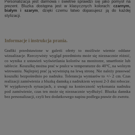
Personalizacja jest darmowa i świetnie sprawdzi się jako pomysł na
prezent. Bluzka dostępna jest w klasycznych kolorach:
czarnym,
białym i szarym
, dzięki czemu łatwo dopasujesz ją do każdej
stylizacji.
Informacje i instrukcja prania.
Grafiki przedstawione w galerii oferty to możliwie wiernie oddane
wizualizacje. Rzeczywisty wygląd przedmiotu może się nieznacznie różnić,
co wynika z ustawień wyświetlania kolorów na monitorze, smartfonie lub
tablecie. Koszulkę można prać w pralce w temperaturze do 40°C, na wolnym
wirowaniu. Najlepiej prać ją wywiniętą na lewą stronę. Nie należy prasować
koszulki bezpośrednio po nadruku. Tolerancja wymiarów to +/- 2 cm. Czas
realizacji zamówienia z bluzką damską z nadrukiem wynosi 2-3 dni robocze.
W wyjątkowych sytuacjach, z uwagi na konieczność wykonania nadruku
pod zamówienie, czas ten może się nieznacznie wydłużyć. Bluzka damska
bez personalizacji, czyli bez dodatkowego napisu podlega prawie do zwrotu.