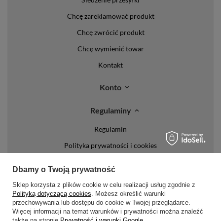
Chcę zareklamować produkt
Chcę zwrócić produkt
Chcę wymienić towar
Kontakt
Konto
Regulaminy
Regulamin
Polityka prywatności i cookies
Lista form płatności
Dbamy o Twoją prywatność
Zasady dotyczące zwrotów
Sklep korzysta z plików cookie w celu realizacji usług zgodnie z
Polityką dotyczącą cookies
. Możesz określić warunki
Formy dostawy
przechowywania lub dostępu do cookie w Twojej przeglądarce.
Więcej informacji na temat warunków i prywatności można znaleźć
Media społecznościowe
także na stronie
Prywatność i warunki Google
.