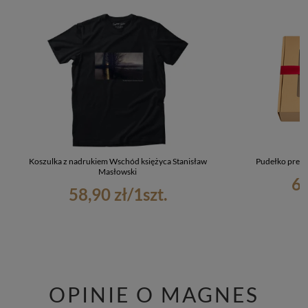
Koszulka z nadrukiem Wschód księżyca Stanisław
Pudełko preze
Masłowski
6,
58,90 zł
/
1
szt.
OPINIE O MAGNES