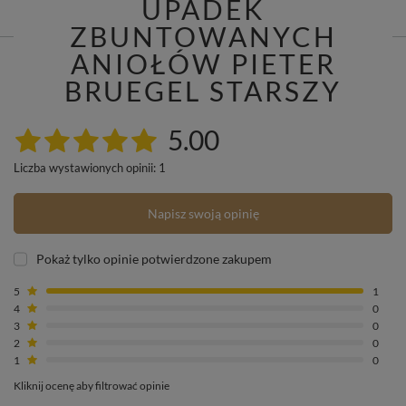
UPADEK
ZBUNTOWANYCH
ANIOŁÓW PIETER
BRUEGEL STARSZY
5.00
Liczba wystawionych opinii: 1
Napisz swoją opinię
Pokaż tylko opinie potwierdzone zakupem
5
1
4
0
3
0
2
0
1
0
Kliknij ocenę aby filtrować opinie