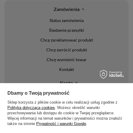
Zamówienia
Status zamówienia
Śledzenie przesyłki
Chcę zareklamować produkt
Chcę zwrócić produkt
Chcę wymienić towar
Kontakt
Konto
Dbamy o Twoją prywatność
Regulaminy
Sklep korzysta z plików cookie w celu realizacji usług zgodnie z
Polityką dotyczącą cookies
. Możesz określić warunki
Regulamin
przechowywania lub dostępu do cookie w Twojej przeglądarce.
Polityka prywatności i cookies
Więcej informacji na temat warunków i prywatności można znaleźć
także na stronie
Prywatność i warunki Google
.
Lista form płatności