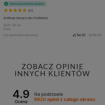
Opinia potwierdzona zakupem
5/5
drobiazg cieszący oko (i lodówkę)
2025-06-16
Anna
Czy opinia była pomocna?
Tak
0
Nie
0
ZOBACZ OPINIE
INNYCH KLIENTÓW
4.9
Na podstawie
9820
opinii
z całego okresu
Ocena