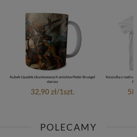
Kubek Upadek zbuntowanych aniołów Pieter Bruegel
Koszulka z nadruk
starszy
Pie
32,90 zł
/
1
szt.
58
POLECAMY