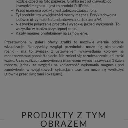
rozdzielczości na foto papierze. Grafika jest od krawędzi do
krawędzi magnesu - jest to produkt FullPrint.
Przód magnesu pokryty jest zabezpieczającą folią.
Tył produktu to w większości mocny magnes. Przykładowo na
lodówce utrzymuje 6 standardowych kartek xero A4.
Niezwykłe połączenie prostoty i wysokiej jakości wykonania. To
wszystko w bardzo przystępnej cenie.
Każdy magnes produkujemy na zamówienie.
Przestawione w galerii oferty grafiki to możliwie wiernie oddane
wizualizacje. Rzeczywisty wygląd przedmiotu może się nieznacznie
różnić - ma to związek z ustawieniem wyświetlania kolorów na
monitorze/smartphonie/tablecie. Nie zmieni się rozmieszczenie, ani treść
wzoru. Czas realizacji zamówienia z magnesem wynosi zazwyczaj 1 dzień
roboczy, jednak ze względu na konieczność wykonania magnesu pod
zamówienie, w wyjątkowych sytuacjach czas ten może się wydłużyć
(głównie przed świętami i okazjami).
PRODUKTY Z TYM
OBRAZEM