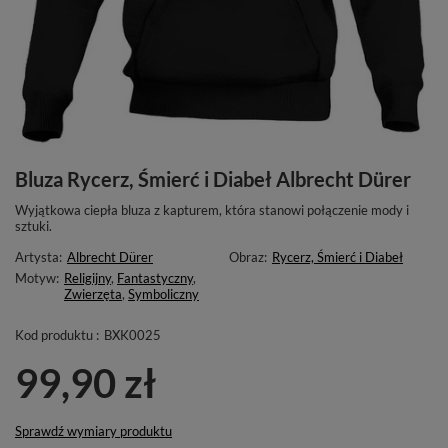
Bluza Rycerz, Śmierć i Diabeł Albrecht Dürer
Wyjątkowa ciepła bluza z kapturem, która stanowi połączenie mody i
sztuki.
Artysta:
Albrecht Dürer
Obraz:
Rycerz, Śmierć i Diabeł
Motyw:
Religijny
,
Fantastyczny
,
Zwierzęta
,
Symboliczny
Kod produktu :
BXK0025
99,90 zł
Sprawdź wymiary produktu