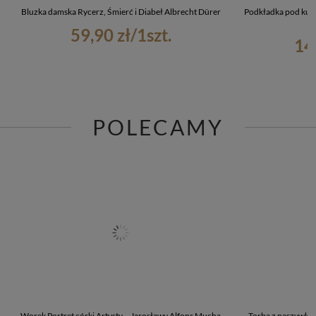
Bluzka damska Rycerz, Śmierć i Diabeł Albrecht Dürer
Podkładka pod kube
59,90 zł
/
1
szt.
14
POLECAMY
Worek Portret córki Artysty – Jarosławy Alfons Mucha
Torba z naszywką 