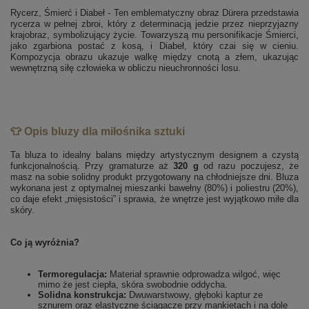
Rycerz, Śmierć i Diabeł - Ten emblematyczny obraz Dürera przedstawia
rycerza w pełnej zbroi, który z determinacją jedzie przez nieprzyjazny
krajobraz, symbolizujący życie. Towarzyszą mu personifikacje Śmierci,
jako zgarbiona postać z kosą, i Diabeł, który czai się w cieniu.
Kompozycja obrazu ukazuje walkę między cnotą a złem, ukazując
wewnętrzną siłę człowieka w obliczu nieuchronności losu.
👕 Opis bluzy dla miłośnika sztuki
Ta bluza to idealny balans między artystycznym designem a czystą
funkcjonalnością. Przy gramaturze aż
320 g
od razu poczujesz, że
masz na sobie solidny produkt przygotowany na chłodniejsze dni. Bluza
wykonana jest z optymalnej mieszanki bawełny (80%) i poliestru (20%),
co daje efekt „mięsistości” i sprawia, że wnętrze jest wyjątkowo miłe dla
skóry.
Co ją wyróżnia?
Termoregulacja:
Materiał sprawnie odprowadza wilgoć, więc
mimo że jest ciepła, skóra swobodnie oddycha.
Solidna konstrukcja:
Dwuwarstwowy, głęboki kaptur ze
sznurem oraz elastyczne ściągacze przy mankietach i na dole