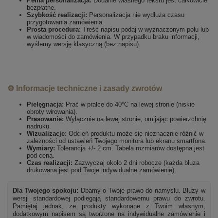
Pełna personalizacja:
Dodanie własnego tekstu jest całkowicie
bezpłatne.
Szybkość realizacji:
Personalizacja nie wydłuża czasu
przygotowania zamówienia.
Prosta procedura:
Treść napisu podaj w wyznaczonym polu lub
w wiadomości do zamówienia. W przypadku braku informacji,
wyślemy wersję klasyczną (bez napisu).
⚙️ Informacje techniczne i zasady zwrotów
Pielęgnacja:
Prać w pralce do 40°C na lewej stronie (niskie
obroty wirowania).
Prasowanie:
Wyłącznie na lewej stronie, omijając powierzchnię
nadruku.
Wizualizacje:
Odcień produktu może się nieznacznie różnić w
zależności od ustawień Twojego monitora lub ekranu smartfona.
Wymiary:
Tolerancja +/- 2 cm. Tabela rozmiarów dostępna jest
pod ceną.
Czas realizacji:
Zazwyczaj około 2 dni robocze (każda bluza
drukowana jest pod Twoje indywidualne zamówienie).
Dla Twojego spokoju:
Dbamy o Twoje prawo do namysłu. Bluzy w
wersji standardowej podlegają standardowemu prawu do zwrotu.
Pamiętaj jednak, że produkty wykonane z Twoim własnym,
dodatkowym napisem są tworzone na indywidualne zamówienie i