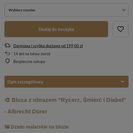
Wybierz rozmiar
Dodaj do koszyka
Darmowa i szybka dostawa
od
199,00 zł
14
dni na łatwy zwrot
Bezpieczne zakupy
Opis szczegółowy
🎨 Bluza z obrazem "Rycerz, Śmierć i Diabeł"
- Albrecht Dürer
🖼️ Dzieło malarskie na bluzie