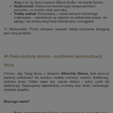
dbają o to, by bluza zawsze dobrze leżała i nie traciła fasonu.
Użyteczność:
Klasyczna kieszeń typu kangur pomieści
wszystko, co musisz mieć pod ręką.
Trwały nadruk:
Korzystamy z nowoczesnych technologii
znakowania – reprodukcje są odporne na wielokrotne pranie, nie
pękają i nie ztracą nasycenia kolorów przy rozciąganiu.
💡
Wskazówka: Przed zakupem sprawdź tabelę rozmiarów dostępną
pod ceną produktu.
✍️ Twój osobisty akcent – możliwość personalizacji
bluzy
Chcesz, aby Twoja bluza z obrazem
Albrechta Dürera,
była jeszcze
bardziej unikatowa? Na każdym modelu możemy nanieść dodatkowy,
wybrany przez Ciebie napis (np. nazwa obrazu i autor, cytat lub
dedykację). Dopasujemy odpowiednią czcionkę oraz układ, zachowując
estetykę projektu.
Dlaczego warto?