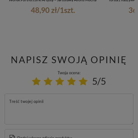
48,90 zł
/
1
szt.
36
NAPISZ SWOJĄ OPINIĘ
Twoja ocena:
5/5
Treść twojej opinii
Dodaj własne zdjęcie produktu: