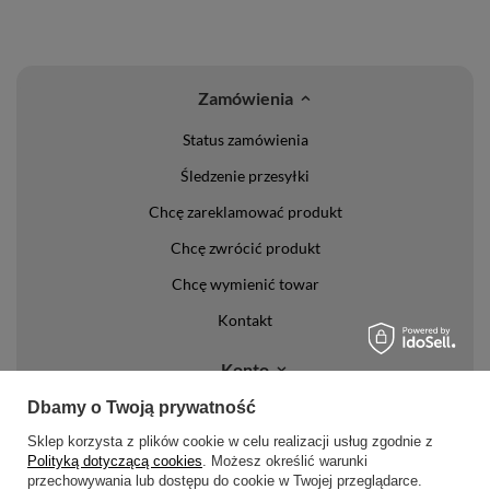
Zamówienia
Status zamówienia
Śledzenie przesyłki
Chcę zareklamować produkt
Chcę zwrócić produkt
Chcę wymienić towar
Kontakt
Konto
Dbamy o Twoją prywatność
Regulaminy
Sklep korzysta z plików cookie w celu realizacji usług zgodnie z
Regulamin
Polityką dotyczącą cookies
. Możesz określić warunki
przechowywania lub dostępu do cookie w Twojej przeglądarce.