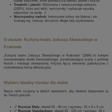
suwak kieszenie, które pomieszczą telefon, portfel i klucze.
Trwałość i jakość:
Wykonana z nowoczesnego poliestru
(100%), który jest lekki, wytrzymały i wykazuje wysoką
odporność na wodę. 💧
Niezmywalny nadruk:
Intensywne kolory nie blakną i nie
ścierają się, ciesząc oko przez długie lata użytkowania.
O obrazie: Kurtyna teatru Juliusza Słowackiego w
Krakowie
„Kurtyna teatru Juliusza Słowackiego w Krakowie” (1894) to kolejne
monumentalne dzieło Siemiradzkiego, przedstawiające sceny z polskiej
historii i mitologii słowiańskiej. Artysta łączy elementy patriotyczne z
rozbudowaną formą dekoracyjną.
Wybierz idealny rozmiar dla siebie
Nasze nerki szyjemy w dwóch wariantach, aby idealnie dopasować je
do Twoich potrzeb:
📏
Rozmiar Mały:
obwód 65 - 80 cm | wymiary: 25 x 9 x 6 cm.
📏
Rozmiar Standardowy:
obwód 80 - 120 cm | wymiary: 35 x