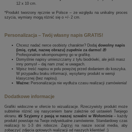
12 x 10 cm.
*Produkt tworzony ręcznie w Polsce – ze względu na unikalny proces
szycia, wymiary mogą różnić się o +/- 2 cm.
Personalizacja – Twój własny napis GRATIS!
Chcesz nadać nerce osobisty charakter? Dodaj
dowolny napis
(imię, cytat, nazwę obrazu) zupełnie za darmo!
🎁
Profesjonalnie wkomponujemy go w grafikę.
Domyślnie napisy umieszczamy z tyłu biodrówki, ale jeśli masz
inny pomysł – daj nam znać w uwagach.
Wpisz treść napisu w polu powyżej przed dodaniem do koszyka.
W przypadku braku informacji, wysyłamy produkt w wersji
klasycznej (bez napisu).
Ważne:
Personalizacja nie wydłuża czasu realizacji zamówienia!
Dodatkowe informacje
Grafiki widoczne w ofercie to wizualizacje. Rzeczywisty produkt może
subtelnie różnić się nasyceniem barw zależnie od ustawień Twojego
ekranu. 📸
Szyjemy z pasją w naszej szwalni w Wołominie
– każdy
produkt powstaje na Twoje indywidualne zamówienie. Standardowy czas
realizacji to 1-3 dni robocze. Zajrzyj na nasze social media, aby
zobaczyć zdjęcia gotowych realizacji od naszych klientów! :)