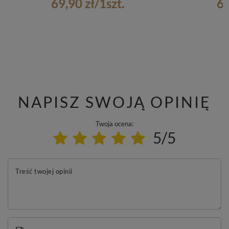
69,90 zł
/
1
szt.
6,
NAPISZ SWOJĄ OPINIĘ
Twoja ocena:
5/5
Treść twojej opinii