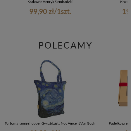
Krakowie Henryk Siemiradzki
Krakow
99,90 zł
/
1
szt.
19
POLECAMY
Torba na ramię shopper Gwiaździsta Noc Vincent Van Gogh
Pudełko preze