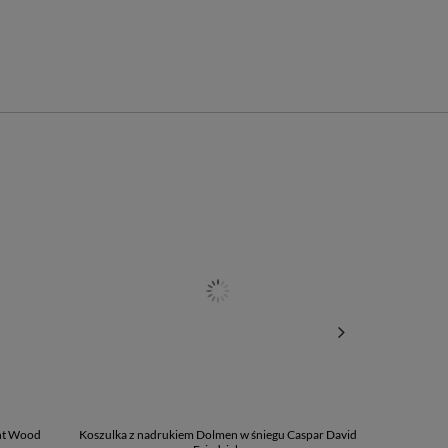
nt Wood
Koszulka z nadrukiem Dolmen w śniegu Caspar David
Koszulka z na