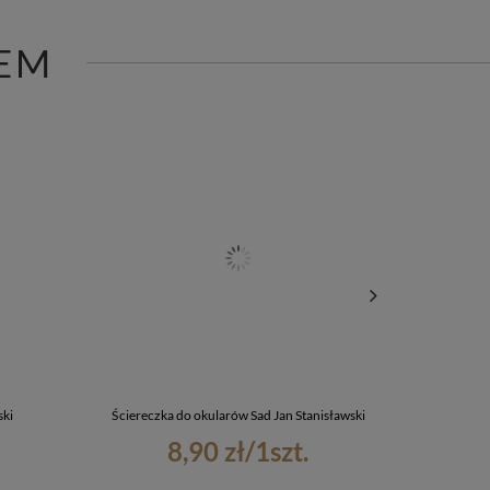
EM
ski
Ściereczka do okularów Sad Jan Stanisławski
Podkład
8,90 zł
/
1
szt.