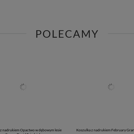
POLECAMY
 z nadrukiem Opactwo w dębowym lesie
Koszulka z nadrukiem February Gra