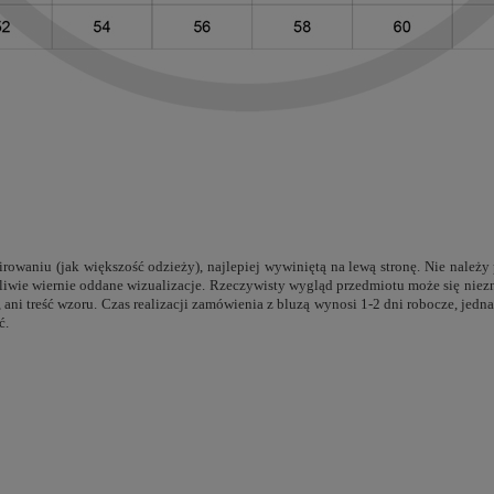
rowaniu (jak większość odzieży), najlepiej wywiniętą na lewą stronę. Nie należy
ożliwie wiernie oddane wizualizacje. Rzeczywisty wygląd przedmiotu może się nie
e, ani treść wzoru. Czas realizacji zamówienia z bluzą wynosi 1-2 dni robocze, j
ć.