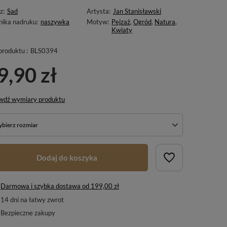
z:
Sad
Artysta:
Jan Stanisławski
nika nadruku:
naszywka
Motyw:
Pejzaż
,
Ogród
,
Natura
,
Kwiaty
produktu :
BLS0394
9,90 zł
wdź wymiary produktu
bierz rozmiar
Dodaj do koszyka
Darmowa i szybka dostawa
od
199,00 zł
14
dni na łatwy zwrot
Bezpieczne zakupy