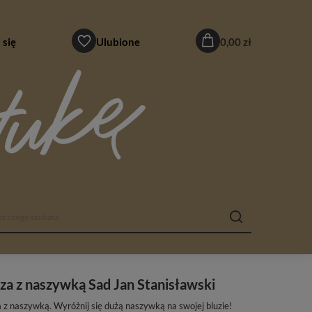
 się
Ulubione
0,00 zł
za z naszywką Sad Jan Stanisławski
a z naszywką. Wyróżnij się dużą naszywką na swojej bluzie!