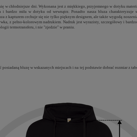
 się w chłodniejsze dni. Wykonana jest z miękkiego, przyjemnego w dotyku mater
ła i bardzo miła w dotyku od wewnątrz. Ponadto nasza bluza charakteryzuje s
uza z kapturem cechuje się nie tylko pięknym designem, ale także wygodą noszenia
zywka, z pełno-kolorowym nadrukiem. Nadruk jest wyrazisty, szczegółowy i bardzo
ogii termotransferu, i nie "zjedzie" w praniu.
 posiadaną bluzę w wskazanych miejscach i na tej podstawie dobrać rozmiar z tabe