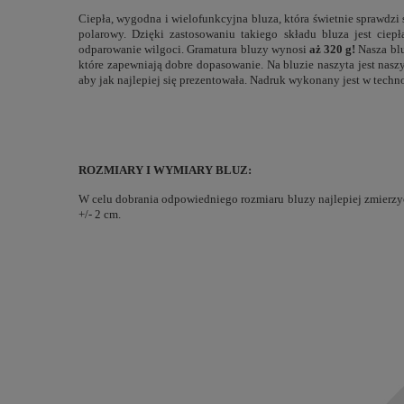
Ciepła, wygodna i wielofunkcyjna bluza, która świetnie sprawdzi
polarowy. Dzięki zastosowaniu takiego składu bluza jest ciep
odparowanie wilgoci. Gramatura bluzy wynosi
aż 320 g!
Nasza bl
które zapewniają dobre dopasowanie. Na bluzie naszyta jest nas
aby jak najlepiej się prezentowała. Nadruk wykonany jest w technol
ROZMIARY I WYMIARY BLUZ:
W celu dobrania odpowiedniego rozmiaru bluzy najlepiej zmierzyć
+/- 2 cm.