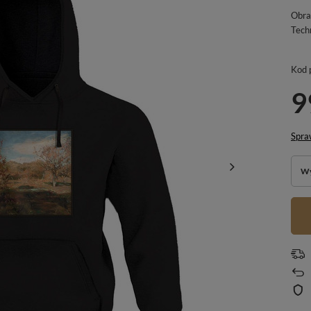
Obra
Tech
Kod 
9
Spra
Wy