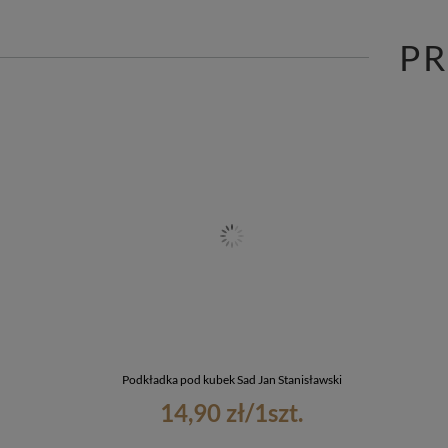
P
Podkładka pod kubek Sad Jan Stanisławski
14,90 zł
/
1
szt.