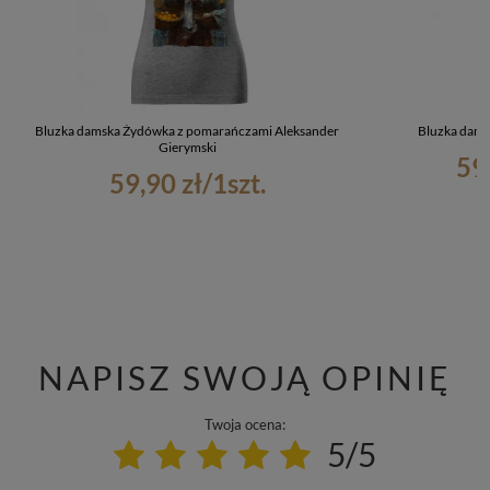
Bluzka damska Żydówka z pomarańczami Aleksander
Bluzka dam
Gierymski
59
59,90 zł
/
1
szt.
NAPISZ SWOJĄ OPINIĘ
Twoja ocena:
5/5