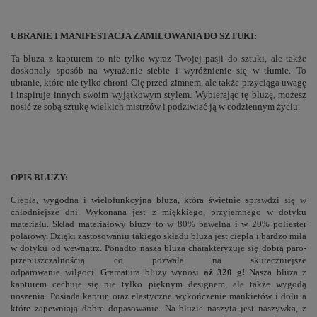
UBRANIE I MANIFESTACJA ZAMIŁOWANIA DO SZTUKI:
Ta bluza z kapturem to nie tylko wyraz Twojej pasji do sztuki, ale także
doskonały sposób na wyrażenie siebie i wyróżnienie się w tłumie. To
ubranie, które nie tylko chroni Cię przed zimnem, ale także przyciąga uwagę
i inspiruje innych swoim wyjątkowym stylem. Wybierając tę bluzę, możesz
nosić ze sobą sztukę wielkich mistrzów i podziwiać ją w codziennym życiu.
OPIS BLUZY:
Ciepła, wygodna i wielofunkcyjna bluza, która świetnie sprawdzi się w
chłodniejsze dni. Wykonana jest z miękkiego, przyjemnego w dotyku
materiału. Skład materiałowy bluzy to w 80% bawełna i w 20% poliester
polarowy. Dzięki zastosowaniu takiego składu bluza jest ciepła i bardzo miła
w dotyku od wewnątrz. Ponadto nasza bluza charakteryzuje się dobrą paro-
przepuszczalnością co pozwala na skuteczniejsze
odparowanie wilgoci. Gramatura bluzy wynosi
aż 320 g!
Nasza bluza z
kapturem cechuje się nie tylko pięknym designem, ale także wygodą
noszenia. Posiada kaptur, oraz elastyczne wykończenie mankietów i dołu a
które zapewniają dobre dopasowanie. Na bluzie naszyta jest naszywka, z