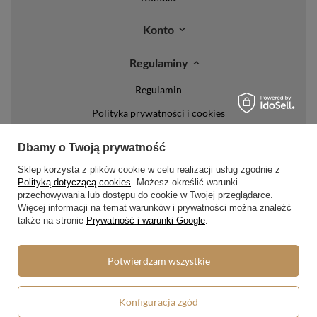
Konto
Regulaminy
Regulamin
Polityka prywatności i cookies
Lista form płatności
Dbamy o Twoją prywatność
Zasady dotyczące zwrotów
Sklep korzysta z plików cookie w celu realizacji usług zgodnie z
Polityką dotyczącą cookies
. Możesz określić warunki
Formy dostawy
przechowywania lub dostępu do cookie w Twojej przeglądarce.
Więcej informacji na temat warunków i prywatności można znaleźć
Media społecznościowe
także na stronie
Prywatność i warunki Google
.
Potwierdzam wszystkie
W sklepie prezentujemy ceny brutto (z VAT).
Konfiguracja zgód