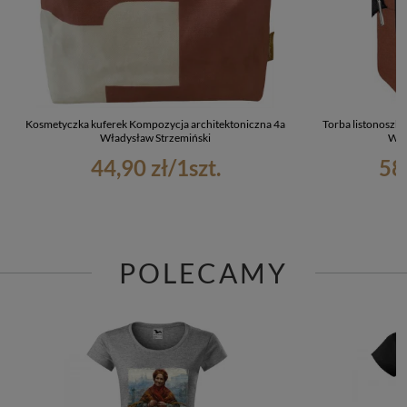
Kosmetyczka kuferek Kompozycja architektoniczna 4a
Torba listonoszk
Władysław Strzemiński
Wła
44,90 zł
/
1
szt.
58
POLECAMY