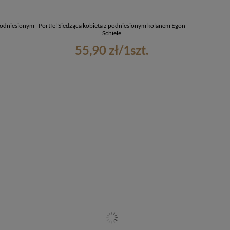
podniesionym
Portfel Siedząca kobieta z podniesionym kolanem Egon
Brelok Siedząc
Schiele
55,90 zł
/
1
szt.