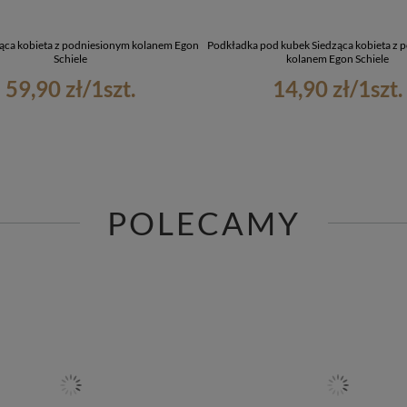
ąca kobieta z podniesionym kolanem Egon
Podkładka pod kubek Siedząca kobieta z 
Schiele
kolanem Egon Schiele
59,90 zł
/
1
szt.
14,90 zł
/
1
szt.
POLECAMY