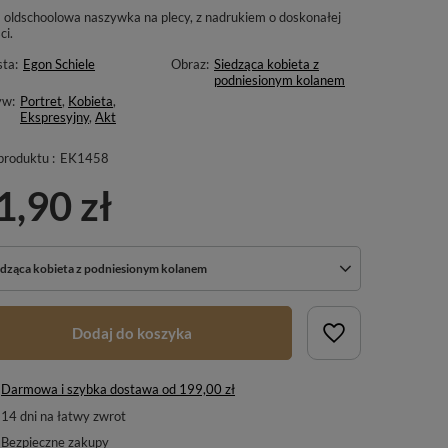
 oldschoolowa naszywka na plecy, z nadrukiem o doskonałej
ci.
sta:
Egon Schiele
Obraz:
Siedząca kobieta z
podniesionym kolanem
yw:
Portret
,
Kobieta
,
Ekspresyjny
,
Akt
produktu :
EK1458
1,90 zł
edząca kobieta z podniesionym kolanem
Dodaj do koszyka
Darmowa i szybka dostawa
od
199,00 zł
14
dni na łatwy zwrot
Bezpieczne zakupy