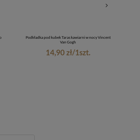
o
Podkładka pod kubek Taras kawiarni w nocy Vincent
Torba na r
Van Gogh
14,90 zł
/
1
szt.