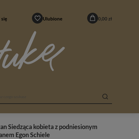
 się
Ulubione
0,00 zł
an Siedząca kobieta z podniesionym
anem Egon Schiele