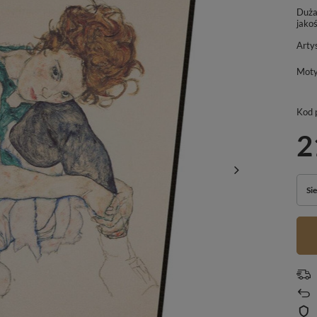
Duża
jakoś
Arty
Mot
Kod 
2
Si