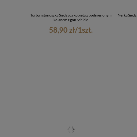
Torba listonoszka Siedząca kobieta z podniesionym
Nerka Siedz
kolanem Egon Schiele
58,90 zł
/
1
szt.