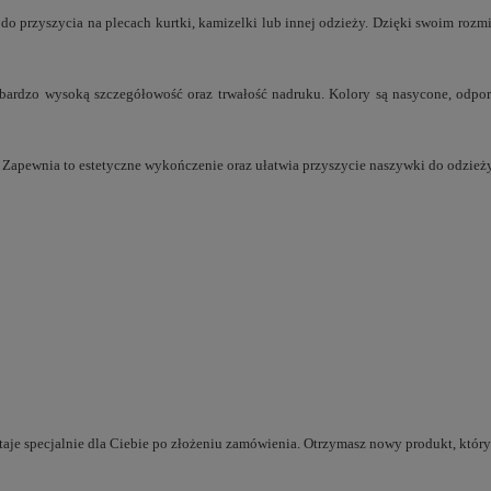
o przyszycia na plecach kurtki, kamizelki lub innej odzieży. Dzięki swoim roz
 bardzo wysoką szczegółowość oraz trwałość nadruku. Kolory są nasycone, odpor
. Zapewnia to estetyczne wykończenie oraz ułatwia przyszycie naszywki do odzieży
taje specjalnie dla Ciebie po złożeniu zamówienia. Otrzymasz nowy produkt, który