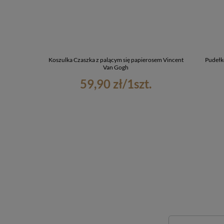
Koszulka Czaszka z palącym się papierosem Vincent
Pudełk
Van Gogh
59,90 zł
/
1
szt.