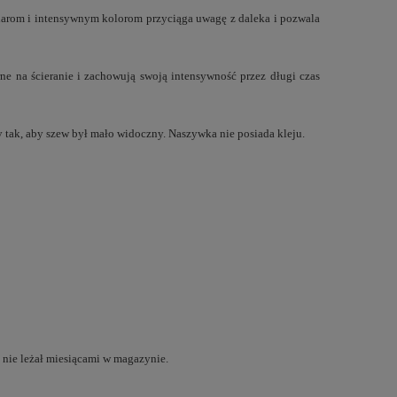
miarom i intensywnym kolorom przyciąga uwagę z daleka i pozwala
ne na ścieranie i zachowują swoją intensywność przez długi czas
 tak, aby szew był mało widoczny. Naszywka nie posiada kleju.
 nie leżał miesiącami w magazynie.