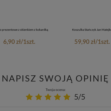
o prezentowe z okienkiem z kokardką
Koszulka Stańczyk Jan Matejk
6,90 zł
/
1
szt.
59,90 zł
/
1
szt.
NAPISZ SWOJĄ OPINIĘ
Twoja ocena:
5/5