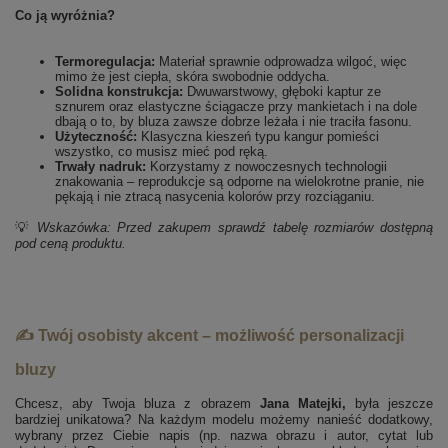
Co ją wyróżnia?
Termoregulacja:
Materiał sprawnie odprowadza wilgoć, więc
mimo że jest ciepła, skóra swobodnie oddycha.
Solidna konstrukcja:
Dwuwarstwowy, głęboki kaptur ze
sznurem oraz elastyczne ściągacze przy mankietach i na dole
dbają o to, by bluza zawsze dobrze leżała i nie traciła fasonu.
Użyteczność:
Klasyczna kieszeń typu kangur pomieści
wszystko, co musisz mieć pod ręką.
Trwały nadruk:
Korzystamy z nowoczesnych technologii
znakowania – reprodukcje są odporne na wielokrotne pranie, nie
pękają i nie ztracą nasycenia kolorów przy rozciąganiu.
💡
Wskazówka: Przed zakupem sprawdź tabelę rozmiarów dostępną
pod ceną produktu.
✍️ Twój osobisty akcent – możliwość personalizacji
bluzy
Chcesz, aby Twoja bluza z obrazem
Jana Matejki,
była jeszcze
bardziej unikatowa? Na każdym modelu możemy nanieść dodatkowy,
wybrany przez Ciebie napis (np. nazwa obrazu i autor, cytat lub