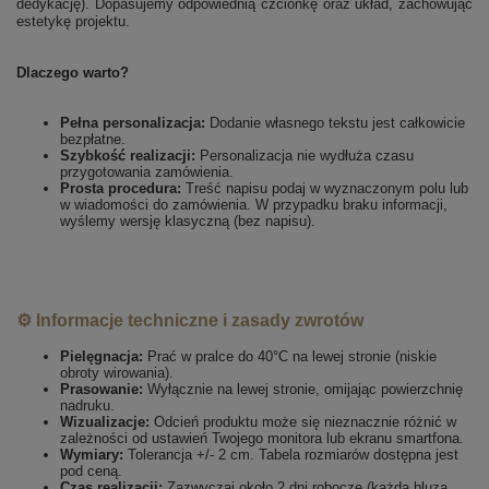
dedykację). Dopasujemy odpowiednią czcionkę oraz układ, zachowując
estetykę projektu.
Dlaczego warto?
Pełna personalizacja:
Dodanie własnego tekstu jest całkowicie
bezpłatne.
Szybkość realizacji:
Personalizacja nie wydłuża czasu
przygotowania zamówienia.
Prosta procedura:
Treść napisu podaj w wyznaczonym polu lub
w wiadomości do zamówienia. W przypadku braku informacji,
wyślemy wersję klasyczną (bez napisu).
⚙️ Informacje techniczne i zasady zwrotów
Pielęgnacja:
Prać w pralce do 40°C na lewej stronie (niskie
obroty wirowania).
Prasowanie:
Wyłącznie na lewej stronie, omijając powierzchnię
nadruku.
Wizualizacje:
Odcień produktu może się nieznacznie różnić w
zależności od ustawień Twojego monitora lub ekranu smartfona.
Wymiary:
Tolerancja +/- 2 cm. Tabela rozmiarów dostępna jest
pod ceną.
Czas realizacji:
Zazwyczaj około 2 dni robocze (każda bluza