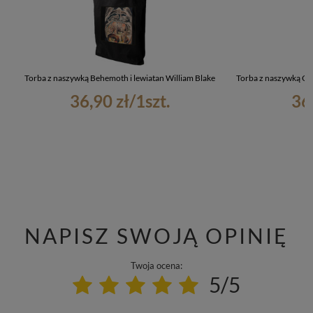
Torba z naszywką Behemoth i lewiatan William Blake
Torba z naszywką Ch
36,90 zł
/
1
szt.
36
NAPISZ SWOJĄ OPINIĘ
Twoja ocena:
5/5