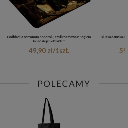
Podkładka Astronom Kopernik, czyli rozmowa z Bogiem
Bluzka damska As
Jan Matejko 60x40cm
Bo
49,90 zł
/
1
szt.
59
POLECAMY