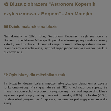
🎨 Bluza z obrazem "Astronom Kopernik,
czyli rozmowa z Bogiem" - Jan Matejko
🖼️ Dzieło malarskie na bluzie
Namalowany w 1873 roku, 'Astronom Kopernik, czyli rozmowa z
Bogiem' przedstawia Mikołaja Kopernika obserwującego niebo z wieży
katedry we Fromborku. Dzieło ukazuje moment refleksji astronoma nad
tajemnicami wszechświata, symbolizując jednocześnie związek nauki z
duchowością.
👕 Opis bluzy dla miłośnika sztuki
Ta bluza to idealny balans między artystycznym designem a czystą
funkcjonalnością. Przy gramaturze aż
320 g
od razu poczujesz, że
masz na sobie solidny produkt przygotowany na chłodniejsze dni. Bluza
wykonana jest z optymalnej mieszanki bawełny (80%) i poliestru (20%),
co daje efekt „mięsistości” i sprawia, że wnętrze jest wyjątkowo miłe dla
skóry.