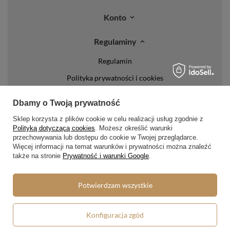
Konto
Regulaminy
Regulamin
Polityka prywatności i cookies
Lista form płatności
Dbamy o Twoją prywatność
Zasady dotyczące zwrotów
Sklep korzysta z plików cookie w celu realizacji usług zgodnie z
Formy dostawy
Polityką dotyczącą cookies
. Możesz określić warunki
przechowywania lub dostępu do cookie w Twojej przeglądarce.
Więcej informacji na temat warunków i prywatności można znaleźć
Media społecznościowe
także na stronie
Prywatność i warunki Google
.
Potwierdzam wszystkie
W sklepie prezentujemy ceny brutto (z VAT).
Konfiguracja zgód