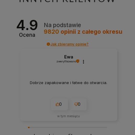
4.9
Na podstawie
9820
opinii
z całego okresu
Ocena
Jak zbieramy opinie?
Ewa
zweryfikowano
Dobrze zapakowane i łatwe do otwarcia.
0
0
w tym miesiącu