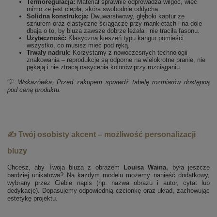
Termoregulacja:
Materiał sprawnie odprowadza wilgoć, więc
mimo że jest ciepła, skóra swobodnie oddycha.
Solidna konstrukcja:
Dwuwarstwowy, głęboki kaptur ze
sznurem oraz elastyczne ściągacze przy mankietach i na dole
dbają o to, by bluza zawsze dobrze leżała i nie traciła fasonu.
Użyteczność:
Klasyczna kieszeń typu kangur pomieści
wszystko, co musisz mieć pod ręką.
Trwały nadruk:
Korzystamy z nowoczesnych technologii
znakowania – reprodukcje są odporne na wielokrotne pranie, nie
pękają i nie ztracą nasycenia kolorów przy rozciąganiu.
💡
Wskazówka: Przed zakupem sprawdź tabelę rozmiarów dostępną
pod ceną produktu.
✍️ Twój osobisty akcent – możliwość personalizacji
bluzy
Chcesz, aby Twoja bluza z obrazem
Louisa Waina,
była jeszcze
bardziej unikatowa? Na każdym modelu możemy nanieść dodatkowy,
wybrany przez Ciebie napis (np. nazwa obrazu i autor, cytat lub
dedykację). Dopasujemy odpowiednią czcionkę oraz układ, zachowując
estetykę projektu.