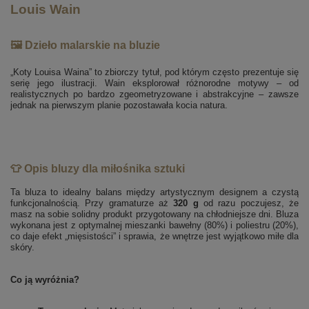
Louis Wain
🖼️ Dzieło malarskie na bluzie
„Koty Louisa Waina” to zbiorczy tytuł, pod którym często prezentuje się
serię jego ilustracji. Wain eksplorował różnorodne motywy – od
realistycznych po bardzo zgeometryzowane i abstrakcyjne – zawsze
jednak na pierwszym planie pozostawała kocia natura.
👕 Opis bluzy dla miłośnika sztuki
Ta bluza to idealny balans między artystycznym designem a czystą
funkcjonalnością. Przy gramaturze aż
320 g
od razu poczujesz, że
masz na sobie solidny produkt przygotowany na chłodniejsze dni. Bluza
wykonana jest z optymalnej mieszanki bawełny (80%) i poliestru (20%),
co daje efekt „mięsistości” i sprawia, że wnętrze jest wyjątkowo miłe dla
skóry.
Co ją wyróżnia?