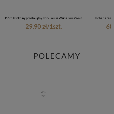
Piórnik szkolny prostokątny Koty Louisa Waina Louis Wain
Torba na ramię
29,90 zł
/
1
szt.
68
POLECAMY