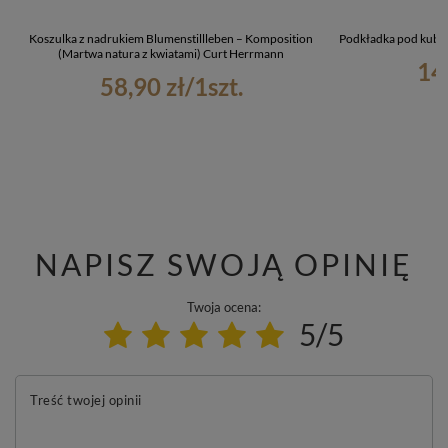
Koszulka z nadrukiem Blumenstillleben – Komposition
Podkładka pod kubek
(Martwa natura z kwiatami) Curt Herrmann
14
58,90 zł
/
1
szt.
NAPISZ SWOJĄ OPINIĘ
Twoja ocena:
5/5
Treść twojej opinii