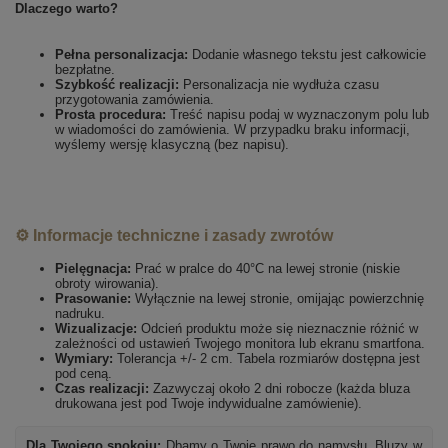
Dlaczego warto?
Pełna personalizacja:
Dodanie własnego tekstu jest całkowicie
bezpłatne.
Szybkość realizacji:
Personalizacja nie wydłuża czasu
przygotowania zamówienia.
Prosta procedura:
Treść napisu podaj w wyznaczonym polu lub
w wiadomości do zamówienia. W przypadku braku informacji,
wyślemy wersję klasyczną (bez napisu).
⚙️ Informacje techniczne i zasady zwrotów
Pielęgnacja:
Prać w pralce do 40°C na lewej stronie (niskie
obroty wirowania).
Prasowanie:
Wyłącznie na lewej stronie, omijając powierzchnię
nadruku.
Wizualizacje:
Odcień produktu może się nieznacznie różnić w
zależności od ustawień Twojego monitora lub ekranu smartfona.
Wymiary:
Tolerancja +/- 2 cm. Tabela rozmiarów dostępna jest
pod ceną.
Czas realizacji:
Zazwyczaj około 2 dni robocze (każda bluza
drukowana jest pod Twoje indywidualne zamówienie).
Dla Twojego spokoju:
Dbamy o Twoje prawo do namysłu. Bluzy w