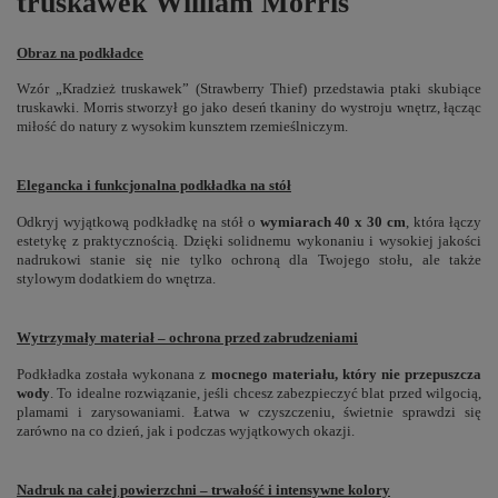
truskawek William Morris
Obraz na podkładce
Wzór „Kradzież truskawek” (Strawberry Thief) przedstawia ptaki skubiące
truskawki. Morris stworzył go jako deseń tkaniny do wystroju wnętrz, łącząc
miłość do natury z wysokim kunsztem rzemieślniczym.
Elegancka i funkcjonalna podkładka na stół
Odkryj wyjątkową podkładkę na stół o
wymiarach 40 x 30 cm
, która łączy
estetykę z praktycznością. Dzięki solidnemu wykonaniu i wysokiej jakości
nadrukowi stanie się nie tylko ochroną dla Twojego stołu, ale także
stylowym dodatkiem do wnętrza.
Wytrzymały materiał – ochrona przed zabrudzeniami
Podkładka została wykonana z
mocnego materiału, który nie przepuszcza
wody
. To idealne rozwiązanie, jeśli chcesz zabezpieczyć blat przed wilgocią,
plamami i zarysowaniami. Łatwa w czyszczeniu, świetnie sprawdzi się
zarówno na co dzień, jak i podczas wyjątkowych okazji.
Nadruk na całej powierzchni – trwałość i intensywne kolory