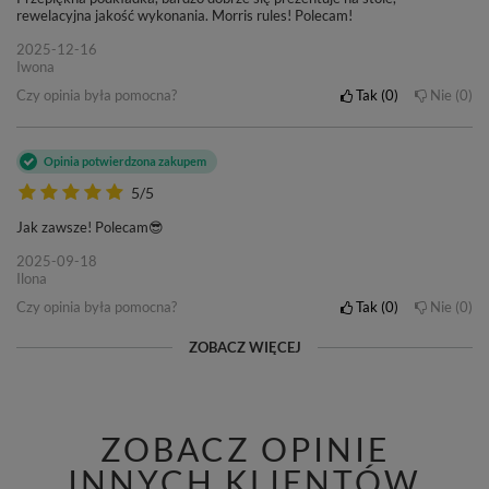
rewelacyjna jakość wykonania. Morris rules! Polecam!
2025-12-16
Iwona
Czy opinia była pomocna?
Tak
0
Nie
0
Opinia potwierdzona zakupem
5/5
Jak zawsze! Polecam😎
2025-09-18
Ilona
Czy opinia była pomocna?
Tak
0
Nie
0
ZOBACZ WIĘCEJ
ZOBACZ OPINIE
INNYCH KLIENTÓW