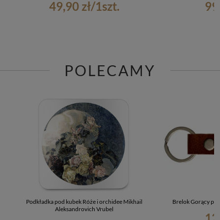
49,90 zł
/
1
szt.
99
POLECAMY
Podkładka pod kubek Róże i orchidee Mikhail
Brelok Gorący poś
Aleksandrovich Vrubel
12