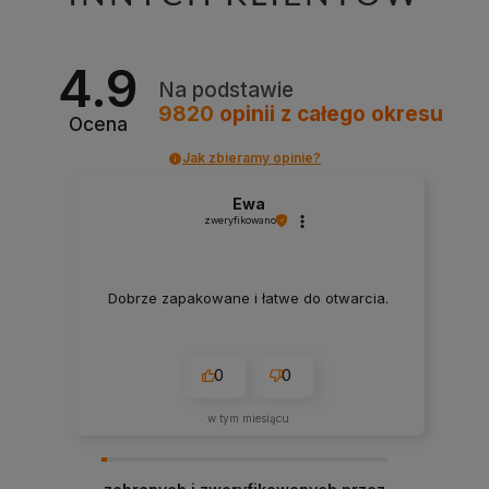
4.9
Na podstawie
9820
opinii
z całego okresu
Ocena
Jak zbieramy opinie?
Ewa
zweryfikowano
Dobrze zapakowane i łatwe do otwarcia.
0
0
w tym miesiącu