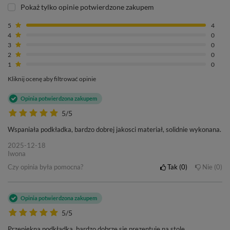
Pokaż tylko opinie potwierdzone zakupem
5
4
4
0
3
0
2
0
1
0
Kliknij ocenę aby filtrować opinie
Opinia potwierdzona zakupem
5/5
Wspaniała podkładka, bardzo dobrej jakosci materiał, solidnie wykonana.
2025-12-18
Iwona
Czy opinia była pomocna?
Tak
0
Nie
0
Opinia potwierdzona zakupem
5/5
Przepiękna podkładka, bardzo dobrze się prezentuje na stole,