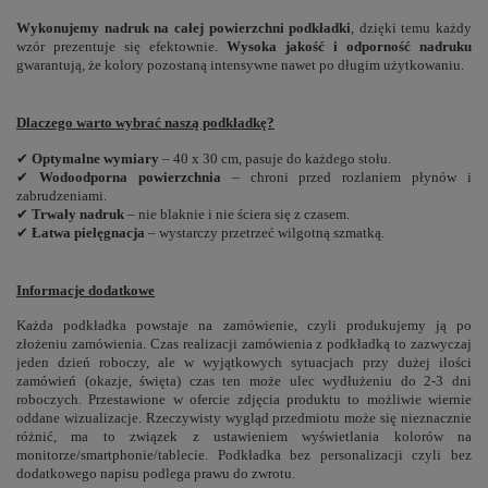
Wykonujemy nadruk na całej powierzchni podkładki
, dzięki temu każdy
wzór prezentuje się efektownie.
Wysoka jakość i odporność nadruku
gwarantują, że kolory pozostaną intensywne nawet po długim użytkowaniu.
Dlaczego warto wybrać naszą podkładkę?
✔
Optymalne wymiary
– 40 x 30 cm, pasuje do każdego stołu.
✔
Wodoodporna powierzchnia
– chroni przed rozlaniem płynów i
zabrudzeniami.
✔
Trwały nadruk
– nie blaknie i nie ściera się z czasem.
✔
Łatwa pielęgnacja
– wystarczy przetrzeć wilgotną szmatką.
Informacje dodatkowe
Każda podkładka powstaje na zamówienie, czyli produkujemy ją po
złożeniu zamówienia. Czas realizacji zamówienia z podkładką to zazwyczaj
jeden dzień roboczy, ale w wyjątkowych sytuacjach przy dużej ilości
zamówień (okazje, święta) czas ten może ulec wydłużeniu do 2-3 dni
roboczych. Przestawione w ofercie zdjęcia produktu to możliwie wiernie
oddane wizualizacje. Rzeczywisty wygląd przedmiotu może się nieznacznie
różnić, ma to związek z ustawieniem wyświetlania kolorów na
monitorze/smartphonie/tablecie. Podkładka bez personalizacji czyli bez
dodatkowego napisu podlega prawu do zwrotu.