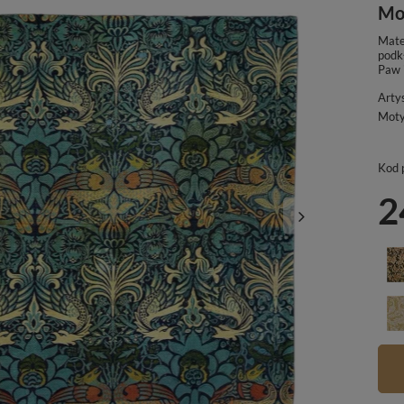
Mo
Mate
podkł
Paw 
Arty
Mot
Kod 
2