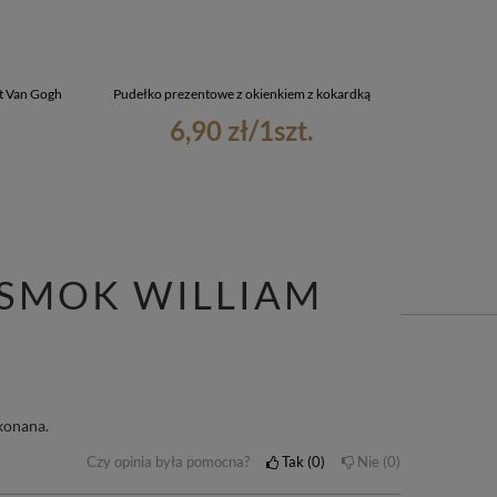
t Van Gogh
Pudełko prezentowe z okienkiem z kokardką
Kubek Kur
6,90 zł
/
1
szt.
 SMOK WILLIAM
konana.
Czy opinia była pomocna?
Tak
0
Nie
0