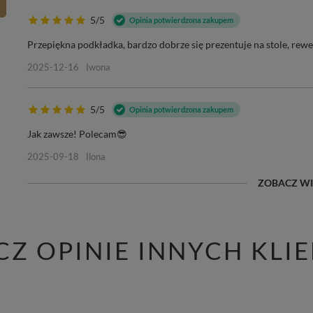
5/5
Opinia potwierdzona zakupem
Przepiękna podkładka, bardzo dobrze się prezentuje na stole, rew
2025-12-16
Iwona
5/5
Opinia potwierdzona zakupem
Jak zawsze! Polecam😎
2025-09-18
Ilona
ZOBACZ WI
CZ OPINIE INNYCH KLI