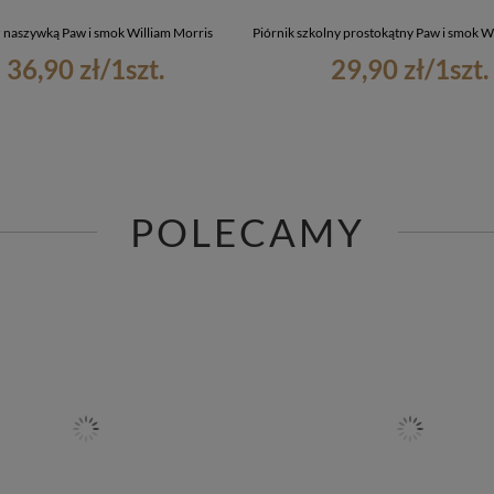
z naszywką Paw i smok William Morris
Piórnik szkolny prostokątny Paw i smok W
36,90 zł
/
1
szt.
29,90 zł
/
1
szt.
POLECAMY