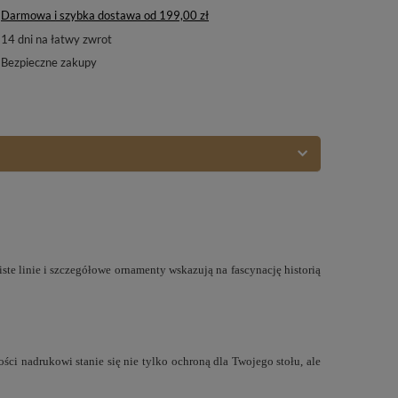
Darmowa i szybka dostawa
od
199,00 zł
14
dni na łatwy zwrot
Bezpieczne zakupy
te linie i szczegółowe ornamenty wskazują na fascynację historią
ści nadrukowi stanie się nie tylko ochroną dla Twojego stołu, ale