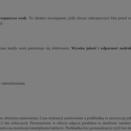
rzepuszcza wody
. To idealne rozwiązanie, jeśli chcesz zabezpieczyć blat przed 
ji.
temu każdy wzór prezentuje się efektownie.
Wysoka jakość i odporność nadru
i zabrudzeniami.
o złożeniu zamówienia. Czas realizacji zamówienia z podkładką to zazwyczaj jede
-3 dni roboczych. Przestawione w ofercie zdjęcia produktu to możliwie wierni
lorów na monitorze/smartphonie/tablecie. Podkładka bez personalizacji czyli bez