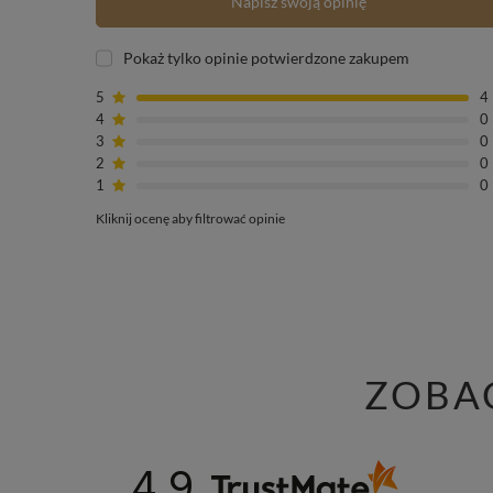
Napisz swoją opinię
Pokaż tylko opinie potwierdzone zakupem
5
4
4
0
3
0
2
0
1
0
Kliknij ocenę aby filtrować opinie
ZOBA
4.9