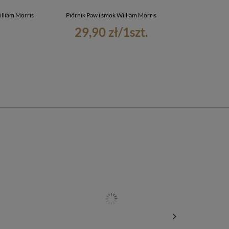
illiam Morris
Piórnik Paw i smok William Morris
Torba na
29,90 zł
/
1
szt.