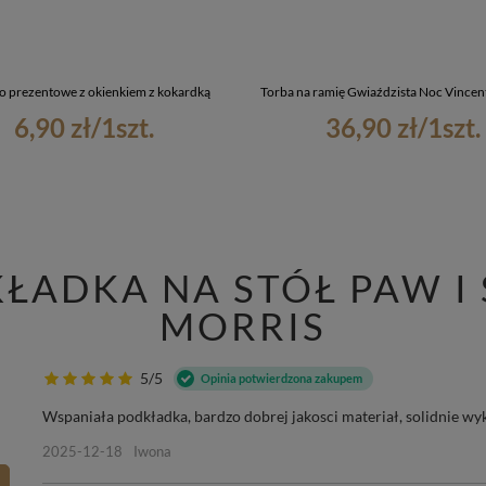
o prezentowe z okienkiem z kokardką
Torba na ramię Gwiaździsta Noc Vincen
6,90 zł
/
1
szt.
36,90 zł
/
1
szt.
KŁADKA NA STÓŁ PAW I
MORRIS
5/5
Opinia potwierdzona zakupem
Wspaniała podkładka, bardzo dobrej jakosci materiał, solidnie wy
2025-12-18
Iwona