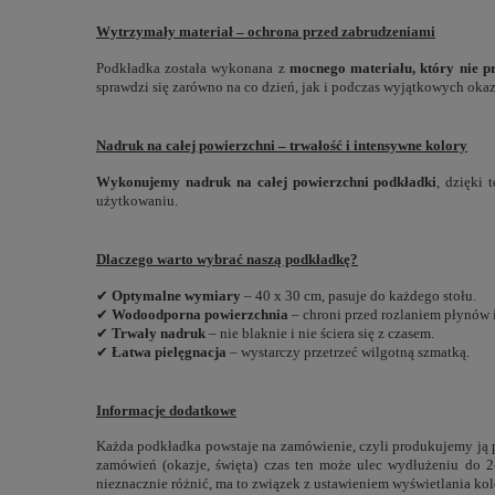
Wytrzymały materiał – ochrona przed zabrudzeniami
Podkładka została wykonana z
mocnego materiału, który nie p
sprawdzi się zarówno na co dzień, jak i podczas wyjątkowych okaz
Nadruk na całej powierzchni – trwałość i intensywne kolory
Wykonujemy nadruk na całej powierzchni podkładki
, dzięki 
użytkowaniu.
Dlaczego warto wybrać naszą podkładkę?
✔
Optymalne wymiary
– 40 x 30 cm, pasuje do każdego stołu.
✔
Wodoodporna powierzchnia
– chroni przed rozlaniem płynów 
✔
Trwały nadruk
– nie blaknie i nie ściera się z czasem.
✔
Łatwa pielęgnacja
– wystarczy przetrzeć wilgotną szmatką.
Informacje dodatkowe
Każda podkładka powstaje na zamówienie, czyli produkujemy ją p
zamówień (okazje, święta) czas ten może ulec wydłużeniu do 2
nieznacznie różnić, ma to związek z ustawieniem wyświetlania ko