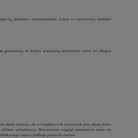
wilgocią, plamami i zarysowaniami. Łatwa w czyszczeniu, świetnie
ku
gwarantują, że kolory pozostaną intensywne nawet po długim
n dzień roboczy, ale w wyjątkowych sytuacjach przy dużej ilości
e oddane wizualizacje. Rzeczywisty wygląd przedmiotu może się
 dodatkowego napisu podlega prawu do zwrotu.