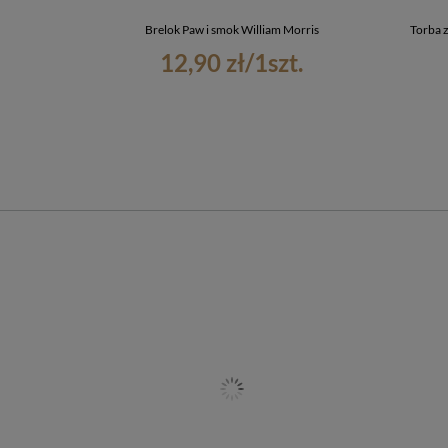
Brelok Paw i smok William Morris
Torba 
12,90 zł
/
1
szt.