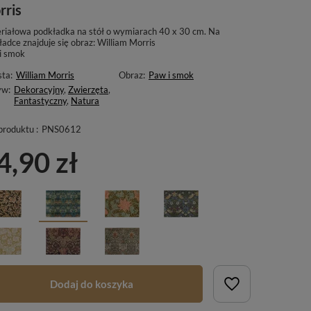
rris
riałowa podkładka na stół o wymiarach 40 x 30 cm. Na
adce znajduje się obraz: William Morris
i smok
sta:
William Morris
Obraz:
Paw i smok
yw:
Dekoracyjny
,
Zwierzęta
,
Fantastyczny
,
Natura
produktu :
PNS0612
4,90 zł
Dodaj do koszyka