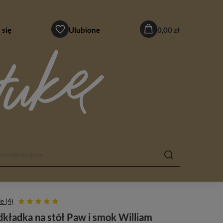
 się
Ulubione
0,00 zł
e (4)
kładka na stół Paw i smok William