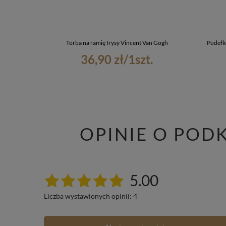
Torba na ramię Irysy Vincent Van Gogh
Pudełk
36,90 zł
/
1
szt.
OPINIE O POD
5.00
Liczba wystawionych opinii: 4