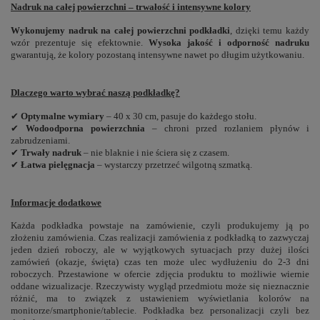
Nadruk na całej powierzchni – trwałość i intensywne kolory
Wykonujemy nadruk na całej powierzchni podkładki
, dzięki temu każdy
wzór prezentuje się efektownie.
Wysoka jakość i odporność nadruku
gwarantują, że kolory pozostaną intensywne nawet po długim użytkowaniu.
Dlaczego warto wybrać naszą podkładkę?
✔
Optymalne wymiary
– 40 x 30 cm, pasuje do każdego stołu.
✔
Wodoodporna powierzchnia
– chroni przed rozlaniem płynów i
zabrudzeniami.
✔
Trwały nadruk
– nie blaknie i nie ściera się z czasem.
✔
Łatwa pielęgnacja
– wystarczy przetrzeć wilgotną szmatką.
Informacje dodatkowe
Każda podkładka powstaje na zamówienie, czyli produkujemy ją po
złożeniu zamówienia. Czas realizacji zamówienia z podkładką to zazwyczaj
jeden dzień roboczy, ale w wyjątkowych sytuacjach przy dużej ilości
zamówień (okazje, święta) czas ten może ulec wydłużeniu do 2-3 dni
roboczych. Przestawione w ofercie zdjęcia produktu to możliwie wiernie
oddane wizualizacje. Rzeczywisty wygląd przedmiotu może się nieznacznie
różnić, ma to związek z ustawieniem wyświetlania kolorów na
monitorze/smartphonie/tablecie. Podkładka bez personalizacji czyli bez