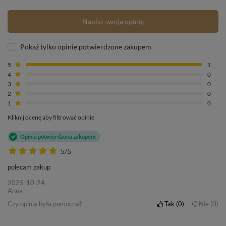
Napisz swoją opinię
Pokaż tylko opinie potwierdzone zakupem
5
1
4
0
3
0
2
0
1
0
Kliknij ocenę aby filtrować opinie
Opinia potwierdzona zakupem
5/5
polecam zakup
2025-10-24
Anna
Czy opinia była pomocna?
Tak
0
Nie
0