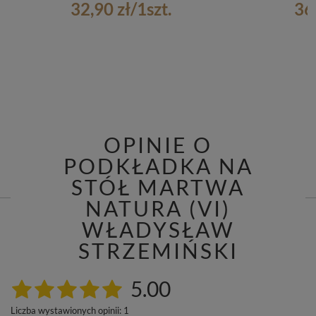
32,90 zł
/
1
szt.
36
OPINIE O
PODKŁADKA NA
STÓŁ MARTWA
NATURA (VI)
WŁADYSŁAW
STRZEMIŃSKI
5.00
Liczba wystawionych opinii: 1