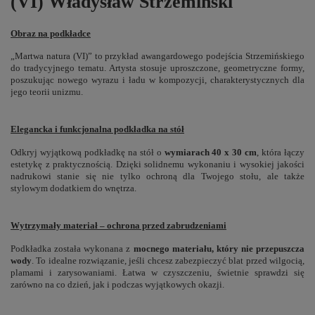
(VI) Władysław Strzemiński
Obraz na podkładce
„Martwa natura (VI)” to przykład awangardowego podejścia Strzemińskiego
do tradycyjnego tematu. Artysta stosuje uproszczone, geometryczne formy,
poszukując nowego wyrazu i ładu w kompozycji, charakterystycznych dla
jego teorii unizmu.
Elegancka i funkcjonalna podkładka na stół
Odkryj wyjątkową podkładkę na stół o
wymiarach 40 x 30 cm
, która łączy
estetykę z praktycznością. Dzięki solidnemu wykonaniu i wysokiej jakości
nadrukowi stanie się nie tylko ochroną dla Twojego stołu, ale także
stylowym dodatkiem do wnętrza.
Wytrzymały materiał – ochrona przed zabrudzeniami
Podkładka została wykonana z
mocnego materiału, który nie przepuszcza
wody
. To idealne rozwiązanie, jeśli chcesz zabezpieczyć blat przed wilgocią,
plamami i zarysowaniami. Łatwa w czyszczeniu, świetnie sprawdzi się
zarówno na co dzień, jak i podczas wyjątkowych okazji.