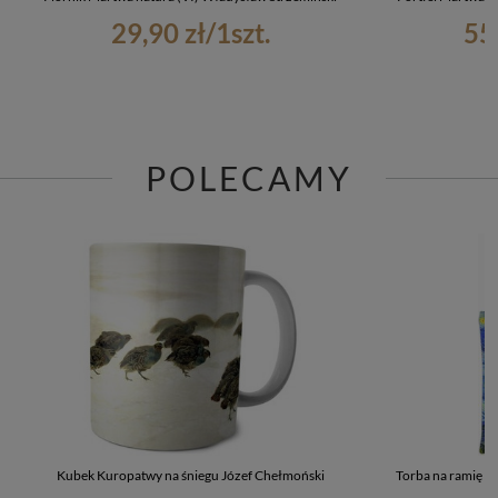
29,90 zł
/
1
szt.
55
POLECAMY
Kubek Kuropatwy na śniegu Józef Chełmoński
Torba na ramię G