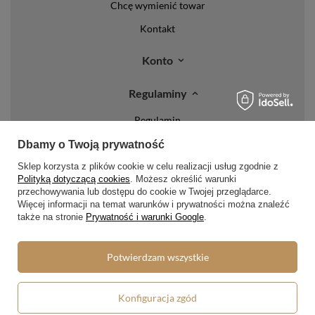
Chcę wymienić towar
Kontakt
Konto
Regulaminy
Regulamin
Polityka prywatności i cookies
Dbamy o Twoją prywatność
Lista form płatności
Sklep korzysta z plików cookie w celu realizacji usług zgodnie z
Polityką dotyczącą cookies
. Możesz określić warunki
Zasady dotyczące zwrotów
przechowywania lub dostępu do cookie w Twojej przeglądarce.
Więcej informacji na temat warunków i prywatności można znaleźć
Formy dostawy
także na stronie
Prywatność i warunki Google
.
Media społecznościowe
Potwierdzam wszystkie
W sklepie prezentujemy ceny brutto (z VAT).
Konfiguracja zgód