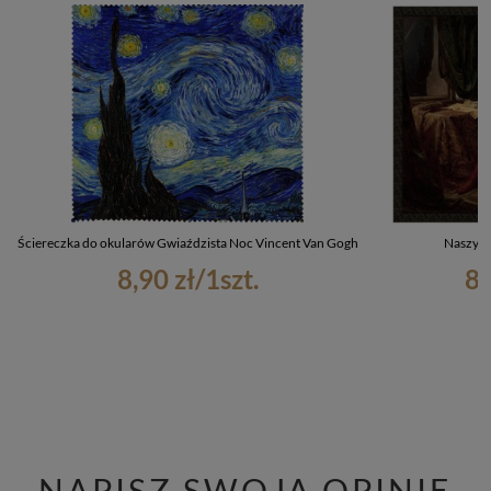
Ściereczka do okularów Gwiaździsta Noc Vincent Van Gogh
Naszywk
8,90 zł
/
1
szt.
8,
NAPISZ SWOJĄ OPINIĘ