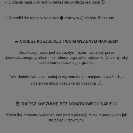
✅ Dodanie napisu ✍️ jest w cenie i nie wydłuża realizacji ⏱️.
✅ Koszulki dostępne w kolorach ⚫ czarnym ⚪ białym 🔘 szarym.
✒️ CHCESZ KOSZULKĘ Z TWOIM WŁASNYM NAPISEM?
Dodatkowy napis jest za każdym razem tworzony przez
doświadczonego grafika – nie robimy tego automatycznie. Chcemy, aby
ładnie komponował się z grafiką.
Twój dodatkowy napis podaj w wyznaczonym miejscu powyżej ⬆️, a
następnie dodaj koszulkę do koszyka 🛒.
👌 CHCESZ KOSZULKĘ BEZ DODATKOWEGO NAPISU?
Koszulkę możemy wykonać bez personalizacji, z takim nadrukiem jak
na zdjęciu głównym.