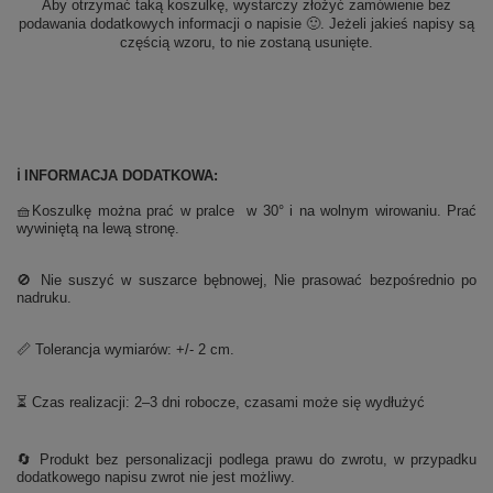
Aby otrzymać taką koszulkę, wystarczy złożyć zamówienie bez
podawania dodatkowych informacji o napisie 🙂. Jeżeli jakieś napisy są
częścią wzoru, to nie zostaną usunięte.
ℹ️ INFORMACJA DODATKOWA:
🧺Koszulkę można prać w pralce w 30° i na wolnym wirowaniu. Prać
wywiniętą na lewą stronę.
🚫 Nie suszyć w suszarce bębnowej, Nie prasować bezpośrednio po
nadruku.
📏 Tolerancja wymiarów: +/- 2 cm.
⏳ Czas realizacji: 2–3 dni robocze, czasami może się wydłużyć
🔄 Produkt bez personalizacji podlega prawu do zwrotu, w przypadku
dodatkowego napisu zwrot nie jest możliwy.