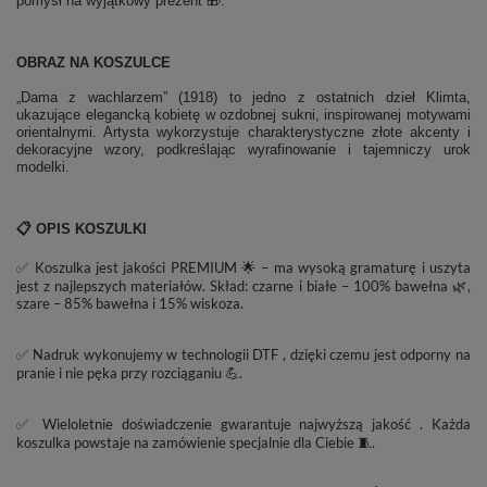
pomysł na wyjątkowy prezent 🎁.
OBRAZ NA KOSZULCE
„Dama z wachlarzem” (1918) to jedno z ostatnich dzieł Klimta,
ukazujące elegancką kobietę w ozdobnej sukni, inspirowanej motywami
orientalnymi. Artysta wykorzystuje charakterystyczne złote akcenty i
dekoracyjne wzory, podkreślając wyrafinowanie i tajemniczy urok
modelki.
📋 OPIS KOSZULKI
✅ Koszulka jest jakości PREMIUM 🌟 – ma wysoką gramaturę i uszyta
jest z najlepszych materiałów. Skład: czarne i białe – 100% bawełna 🌿,
szare – 85% bawełna i 15% wiskoza.
✅ Nadruk wykonujemy w technologii DTF , dzięki czemu jest odporny na
pranie i nie pęka przy rozciąganiu 💪.
✅ Wieloletnie doświadczenie gwarantuje najwyższą jakość . Każda
koszulka powstaje na zamówienie specjalnie dla Ciebie 🧵.