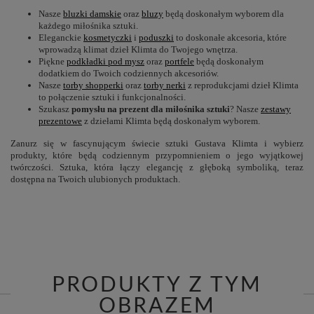
Nasze
bluzki damskie
oraz
bluzy
będą doskonałym wyborem dla
każdego miłośnika sztuki.
Eleganckie
kosmetyczki
i
poduszki
to doskonałe akcesoria, które
wprowadzą klimat dzieł Klimta do Twojego wnętrza.
Piękne
podkładki pod mysz
oraz
portfele
będą doskonałym
dodatkiem do Twoich codziennych akcesoriów.
Nasze
torby shopperki
oraz
torby nerki
z reprodukcjami dzieł Klimta
to połączenie sztuki i funkcjonalności.
Szukasz
pomysłu na prezent dla miłośnika sztuki
? Nasze
zestawy
prezentowe
z dziełami Klimta będą doskonałym wyborem.
Zanurz się w fascynującym świecie sztuki Gustava Klimta i wybierz
produkty, które będą codziennym przypomnieniem o jego wyjątkowej
twórczości. Sztuka, która łączy elegancję z głęboką symboliką, teraz
dostępna na Twoich ulubionych produktach.
PRODUKTY Z TYM
OBRAZEM