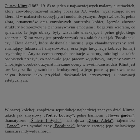
Gustav Klimt
(1862–1918) to jeden z najważniejszych malarzy austriackich,
który zrewolucjonizował sztukę początku XX wieku, wyznaczając nowe
kierunki w malarstwie secesyjnym i modernistycznym. Jego twórczość, pełna
złota, ornamentów oraz zmysłowych portretów kobiet, łączyła złożone
struktury kompozycyjne z intensywnymi emocjami i bogatymi wzorami, co
sprawiało, że jego obrazy były wizualnie urzekające i pełne głębokiego
znaczenia. Klimt znany jest przede wszystkim z takich dzieł jak "Pocałunek"
czy "Złota dama", które doskonale ilustrują jego charakterystyczny styl,
emanujący luksusem i zmysłowością, oraz jego fascynację kobiecą formą i
psychologią. Artysta często czerpał inspiracje z natury, mitologii, a także
osobistych przeżyć, co nadawało jego pracom wyjątkowy, intymny wymiar.
Choć jego dorobek otrzymał mieszane oceny w swoim czasie, dziś Klimt jest
uważany za ikonę sztuki modernistycznej, a jego prace są podziwiane na
całym świecie jako przykład doskonałości artystycznej i innowacji
estetycznych.
W naszej kolekcji znajdziesz reprodukcje najbardziej znanych dzieł Klimta,
takich jak zmysłowy
„Portret kobiety”
, pełne harmonii
„Flower garden”
,
dramatyczne
„Śmierć i życie”
, nastrojowa
„Złota Adela”
, tajemnicza
„Danae”
, oraz symboliczny
„Pocałunek”
, które są esencją jego malarskiego
kunsztu i indywidualności.