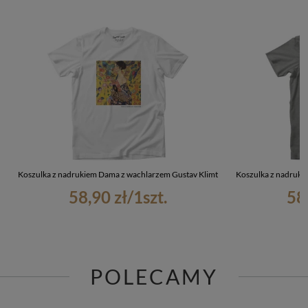
Koszulka z nadrukiem Dama z wachlarzem Gustav Klimt
Koszulka z nadruki
58,90 zł
/
1
szt.
58
POLECAMY