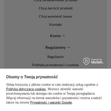
Chcę zwrócić produkt
Chcę wymienić towar
Kontakt
Konto
Regulaminy
Regulamin
Polityka prywatności i cookies
Lista form płatności
Dbamy o Twoją prywatność
Zasady dotyczące zwrotów
Sklep korzysta z plików cookie w celu realizacji usług zgodnie z
Formy dostawy
Polityką dotyczącą cookies
. Możesz określić warunki
przechowywania lub dostępu do cookie w Twojej przeglądarce.
Więcej informacji na temat warunków i prywatności można znaleźć
Media społecznościowe
także na stronie
Prywatność i warunki Google
.