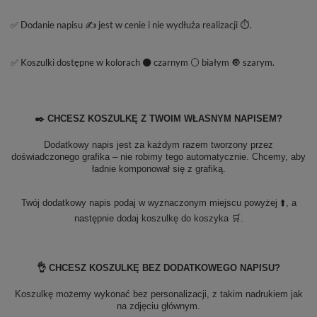
✅ Dodanie napisu ✍️ jest w cenie i nie wydłuża realizacji ⏱️.
✅ Koszulki dostępne w kolorach ⚫ czarnym ⚪ białym 🔘 szarym.
✒️ CHCESZ KOSZULKĘ Z TWOIM WŁASNYM NAPISEM?
Dodatkowy napis jest za każdym razem tworzony przez
doświadczonego grafika – nie robimy tego automatycznie. Chcemy, aby
ładnie komponował się z grafiką.
Twój dodatkowy napis podaj w wyznaczonym miejscu powyżej ⬆️, a
następnie dodaj koszulkę do koszyka 🛒.
👌 CHCESZ KOSZULKĘ BEZ DODATKOWEGO NAPISU?
Koszulkę możemy wykonać bez personalizacji, z takim nadrukiem jak
na zdjęciu głównym.