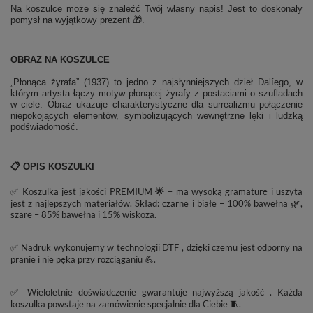
Na koszulce może się znaleźć Twój własny napis! Jest to doskonały
pomysł na wyjątkowy prezent 🎁.
OBRAZ NA KOSZULCE
„Płonąca żyrafa” (1937) to jedno z najsłynniejszych dzieł Dalíego, w
którym artysta łączy motyw płonącej żyrafy z postaciami o szufladach
w ciele. Obraz ukazuje charakterystyczne dla surrealizmu połączenie
niepokojących elementów, symbolizujących wewnętrzne lęki i ludzką
podświadomość.
📋 OPIS KOSZULKI
✅ Koszulka jest jakości PREMIUM 🌟 – ma wysoką gramaturę i uszyta
jest z najlepszych materiałów. Skład: czarne i białe – 100% bawełna 🌿,
szare – 85% bawełna i 15% wiskoza.
✅ Nadruk wykonujemy w technologii DTF , dzięki czemu jest odporny na
pranie i nie pęka przy rozciąganiu 💪.
✅ Wieloletnie doświadczenie gwarantuje najwyższą jakość . Każda
koszulka powstaje na zamówienie specjalnie dla Ciebie 🧵.