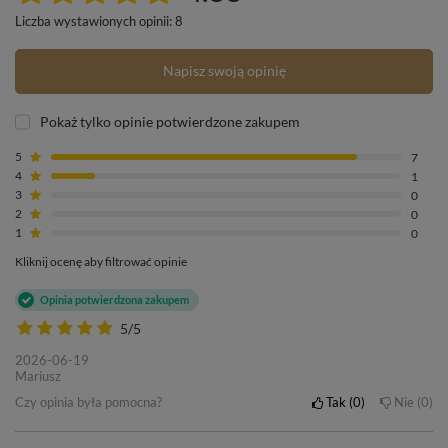
Liczba wystawionych opinii: 8
Napisz swoją opinię
Pokaż tylko opinie potwierdzone zakupem
5
7
4
1
3
0
2
0
1
0
Kliknij ocenę aby filtrować opinie
Opinia potwierdzona zakupem
5/5
2026-06-19
Mariusz
Czy opinia była pomocna?
Tak
0
Nie
0