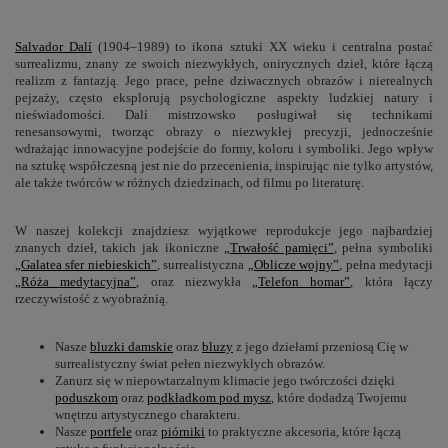
Salvador Dalí
(1904–1989) to ikona sztuki XX wieku i centralna postać
surrealizmu, znany ze swoich niezwykłych, onirycznych dzieł, które łączą
realizm z fantazją. Jego prace, pełne dziwacznych obrazów i nierealnych
pejzaży, często eksplorują psychologiczne aspekty ludzkiej natury i
nieświadomości. Dalí mistrzowsko posługiwał się technikami
renesansowymi, tworząc obrazy o niezwykłej precyzji, jednocześnie
wdrażając innowacyjne podejście do formy, koloru i symboliki. Jego wpływ
na sztukę współczesną jest nie do przecenienia, inspirując nie tylko artystów,
ale także twórców w różnych dziedzinach, od filmu po literaturę.
W naszej kolekcji znajdziesz wyjątkowe reprodukcje jego najbardziej
znanych dzieł, takich jak ikoniczne
„Trwałość pamięci”
, pełna symboliki
„Galatea sfer niebieskich”
, surrealistyczna
„Oblicze wojny”
, pełna medytacji
„Róża medytacyjna”
, oraz niezwykła
„Telefon homar”
, która łączy
rzeczywistość z wyobraźnią.
Nasze
bluzki damskie
oraz
bluzy
z jego dziełami przeniosą Cię w
surrealistyczny świat pełen niezwykłych obrazów.
Zanurz się w niepowtarzalnym klimacie jego twórczości dzięki
poduszkom
oraz
podkładkom pod mysz
, które dodadzą Twojemu
wnętrzu artystycznego charakteru.
Nasze
portfele
oraz
piórniki
to praktyczne akcesoria, które łączą