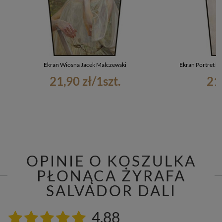
Ekran Wiosna Jacek Malczewski
Ekran Portret k
21,90 zł
/
1
szt.
21
OPINIE O KOSZULKA
PŁONĄCA ŻYRAFA
SALVADOR DALI
4.88