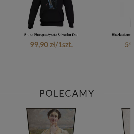
Bluza Płonąca żyrafa Salvador Dali
Bluzka damska
99,90 zł
/
1
szt.
59
POLECAMY