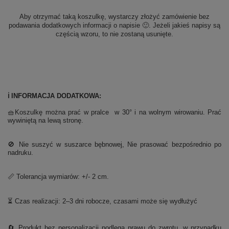
Aby otrzymać taką koszulkę, wystarczy złożyć zamówienie bez
podawania dodatkowych informacji o napisie 🙂. Jeżeli jakieś napisy są
częścią wzoru, to nie zostaną usunięte.
ℹ️ INFORMACJA DODATKOWA:
🧺Koszulkę można prać w pralce w 30° i na wolnym wirowaniu. Prać
wywiniętą na lewą stronę.
🚫 Nie suszyć w suszarce bębnowej, Nie prasować bezpośrednio po
nadruku.
📏 Tolerancja wymiarów: +/- 2 cm.
⏳ Czas realizacji: 2–3 dni robocze, czasami może się wydłużyć
🔄 Produkt bez personalizacji podlega prawu do zwrotu, w przypadku