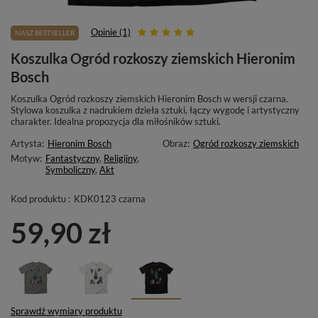
Opinie (1)
NASZ BESTSELLER
Koszulka Ogród rozkoszy ziemskich Hieronim
Bosch
Koszulka Ogród rozkoszy ziemskich Hieronim Bosch w wersji czarna.
Stylowa koszulka z nadrukiem dzieła sztuki, łączy wygodę i artystyczny
charakter. Idealna propozycja dla miłośników sztuki.
Artysta:
Hieronim Bosch
Obraz:
Ogród rozkoszy ziemskich
Motyw:
Fantastyczny
,
Religijny
,
Symboliczny
,
Akt
Kod produktu :
KDK0123 czarna
59,90 zł
Sprawdź wymiary produktu