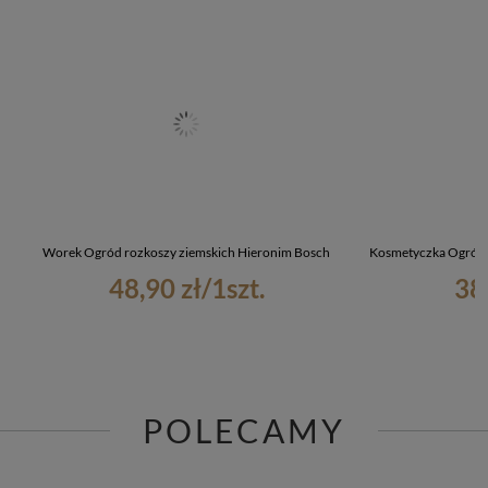
Worek Ogród rozkoszy ziemskich Hieronim Bosch
Kosmetyczka Ogród 
48,90 zł
/
1
szt.
38
POLECAMY