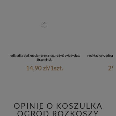
Podkładka pod kubek Martwa natura (VI) Władysław
Podkładka Wodospady
Strzemiński
H
14,90 zł
/
1
szt.
29
OPINIE O KOSZULKA
OGRÓD ROZKOSZY