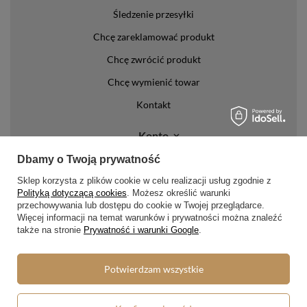
Śledzenie przesyłki
Chcę zareklamować produkt
Chcę zwrócić produkt
Chcę wymienić towar
Kontakt
Konto
Dbamy o Twoją prywatność
Regulaminy
Sklep korzysta z plików cookie w celu realizacji usług zgodnie z
Regulamin
Polityką dotyczącą cookies
. Możesz określić warunki
przechowywania lub dostępu do cookie w Twojej przeglądarce.
Polityka prywatności i cookies
Więcej informacji na temat warunków i prywatności można znaleźć
także na stronie
Prywatność i warunki Google
.
Lista form płatności
Zasady dotyczące zwrotów
Potwierdzam wszystkie
Formy dostawy