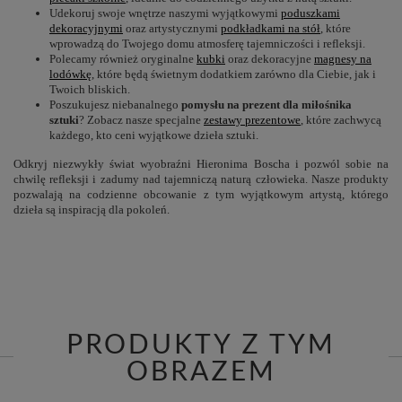
Udekoruj swoje wnętrze naszymi wyjątkowymi
poduszkami
dekoracyjnymi
oraz artystycznymi
podkładkami na stół
, które
wprowadzą do Twojego domu atmosferę tajemniczości i refleksji.
Polecamy również oryginalne
kubki
oraz dekoracyjne
magnesy na
lodówkę
, które będą świetnym dodatkiem zarówno dla Ciebie, jak i
Twoich bliskich.
Poszukujesz niebanalnego
pomysłu na prezent dla miłośnika
sztuki
? Zobacz nasze specjalne
zestawy prezentowe
, które zachwycą
każdego, kto ceni wyjątkowe dzieła sztuki.
Odkryj niezwykły świat wyobraźni Hieronima Boscha i pozwól sobie na
chwilę refleksji i zadumy nad tajemniczą naturą człowieka. Nasze produkty
pozwalają na codzienne obcowanie z tym wyjątkowym artystą, którego
dzieła są inspiracją dla pokoleń.
PRODUKTY Z TYM
OBRAZEM