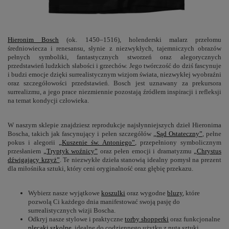
Hieronim Bosch
(ok. 1450–1516), holenderski malarz przełomu
średniowiecza i renesansu, słynie z niezwykłych, tajemniczych obrazów
pełnych symboliki, fantastycznych stworzeń oraz alegorycznych
przedstawień ludzkich słabości i grzechów. Jego twórczość do dziś fascynuje
i budzi emocje dzięki surrealistycznym wizjom świata, niezwykłej wyobraźni
oraz szczegółowości przedstawień. Bosch jest uznawany za prekursora
surrealizmu, a jego prace niezmiennie pozostają źródłem inspiracji i refleksji
na temat kondycji człowieka.
W naszym sklepie znajdziesz reprodukcje najsłynniejszych dzieł Hieronima
Boscha, takich jak fascynujący i pełen szczegółów
„Sąd Ostateczny”
, pełne
pokus i alegorii
„Kuszenie św. Antoniego”
, przepełniony symbolicznym
przesłaniem
„Tryptyk woźnicy”
oraz pełen emocji i dramatyzmu
„Chrystus
dźwigający krzyż”
. Te niezwykłe dzieła stanowią idealny pomysł na prezent
dla miłośnika sztuki, który ceni oryginalność oraz głębię przekazu.
Wybierz nasze wyjątkowe
koszulki
oraz wygodne
bluzy
, które
pozwolą Ci każdego dnia manifestować swoją pasję do
surrealistycznych wizji Boscha.
Odkryj nasze stylowe i praktyczne
torby shopperki
oraz funkcjonalne
plecaki szkolne
, idealne do codziennego użytku z nutą sztuki.