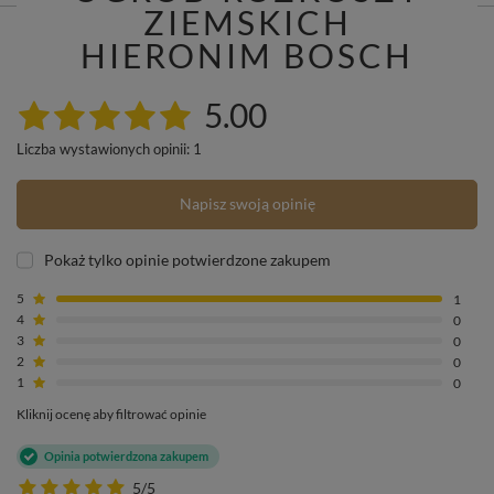
ZIEMSKICH
HIERONIM BOSCH
5.00
Liczba wystawionych opinii: 1
Napisz swoją opinię
Pokaż tylko opinie potwierdzone zakupem
5
1
4
0
3
0
2
0
1
0
Kliknij ocenę aby filtrować opinie
Opinia potwierdzona zakupem
5/5