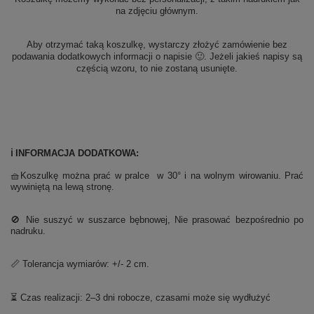
na zdjęciu głównym.
Aby otrzymać taką koszulkę, wystarczy złożyć zamówienie bez
podawania dodatkowych informacji o napisie 🙂. Jeżeli jakieś napisy są
częścią wzoru, to nie zostaną usunięte.
ℹ️ INFORMACJA DODATKOWA:
🧺Koszulkę można prać w pralce w 30° i na wolnym wirowaniu. Prać
wywiniętą na lewą stronę.
🚫 Nie suszyć w suszarce bębnowej, Nie prasować bezpośrednio po
nadruku.
📏 Tolerancja wymiarów: +/- 2 cm.
⏳ Czas realizacji: 2–3 dni robocze, czasami może się wydłużyć