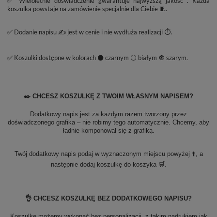
✅ Wieloletnie doświadczenie gwarantuje najwyższą jakość . Każda
koszulka powstaje na zamówienie specjalnie dla Ciebie 🧵.
✅ Dodanie napisu ✍️ jest w cenie i nie wydłuża realizacji ⏱️.
✅ Koszulki dostępne w kolorach ⚫ czarnym ⚪ białym 🔘 szarym.
✒️ CHCESZ KOSZULKĘ Z TWOIM WŁASNYM NAPISEM?
Dodatkowy napis jest za każdym razem tworzony przez
doświadczonego grafika – nie robimy tego automatycznie. Chcemy, aby
ładnie komponował się z grafiką.
Twój dodatkowy napis podaj w wyznaczonym miejscu powyżej ⬆️, a
następnie dodaj koszulkę do koszyka 🛒.
👌 CHCESZ KOSZULKĘ BEZ DODATKOWEGO NAPISU?
Koszulkę możemy wykonać bez personalizacji, z takim nadrukiem jak