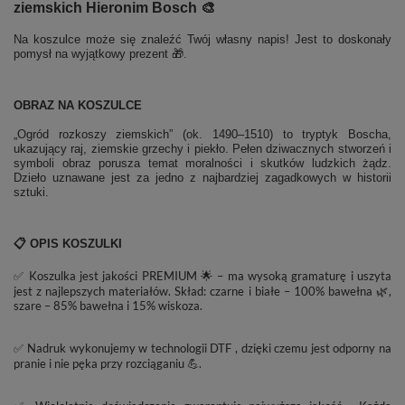
ziemskich Hieronim Bosch 🎨
Na koszulce może się znaleźć Twój własny napis! Jest to doskonały
pomysł na wyjątkowy prezent 🎁.
OBRAZ NA KOSZULCE
„Ogród rozkoszy ziemskich” (ok. 1490–1510) to tryptyk Boscha,
ukazujący raj, ziemskie grzechy i piekło. Pełen dziwacznych stworzeń i
symboli obraz porusza temat moralności i skutków ludzkich żądz.
Dzieło uznawane jest za jedno z najbardziej zagadkowych w historii
sztuki.
📋 OPIS KOSZULKI
✅ Koszulka jest jakości PREMIUM 🌟 – ma wysoką gramaturę i uszyta
jest z najlepszych materiałów. Skład: czarne i białe – 100% bawełna 🌿,
szare – 85% bawełna i 15% wiskoza.
✅ Nadruk wykonujemy w technologii DTF , dzięki czemu jest odporny na
pranie i nie pęka przy rozciąganiu 💪.