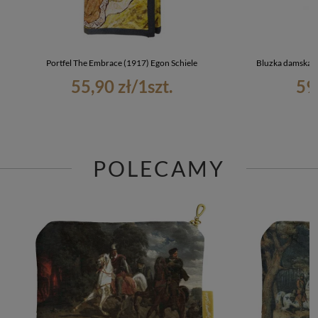
Portfel The Embrace (1917) Egon Schiele
Bluzka damska T
55,90 zł
/
1
szt.
59
POLECAMY