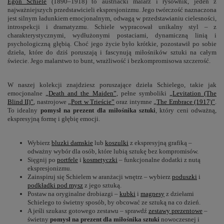
Egon Schiele
(1890–1918) to austriacki malarz i rysownik, jeden z
najważniejszych przedstawicieli ekspresjonizmu. Jego twórczość naznaczona
jest silnym ładunkiem emocjonalnym, odwagą w przedstawianiu cielesności,
introspekcji i dramatyzmu. Schiele wypracował unikalny styl – z
charakterystycznymi, wydłużonymi postaciami, dynamiczną linią i
psychologiczną głębią. Choć jego życie było krótkie, pozostawił po sobie
dzieła, które do dziś poruszają i fascynują miłośników sztuki na całym
świecie. Jego malarstwo to bunt, wrażliwość i bezkompromisowa szczerość.
W naszej kolekcji znajdziesz poruszające dzieła Schielego, takie jak
emocjonalne
„Death and the Maiden”
, pełne symboliki
„Levitation (The
Blind II)”
, nastrojowe
„Port w Trieście”
oraz intymne
„The Embrace (1917)”
.
To idealny
pomysł na prezent dla miłośnika sztuki
, który ceni odważną,
ekspresyjną formę i głębię emocji.
Wybierz
bluzki damskie
lub
koszulki
z ekspresyjną grafiką –
odważny wybór dla osób, które lubią sztukę bez kompromisów.
Sięgnij po
portfele
i
kosmetyczki
– funkcjonalne dodatki z nutą
ekspresjonizmu.
Zainspiruj się Schielem w aranżacji wnętrz – wybierz
poduszki
i
podkładki pod mysz
z jego sztuką.
Postaw na oryginalne drobiazgi –
kubki
i
magnesy
z dziełami
Schielego to świetny sposób, by obcować ze sztuką na co dzień.
A jeśli szukasz gotowego zestawu – sprawdź
zestawy prezentowe
–
świetny
pomysł na prezent dla miłośnika sztuki
nowoczesnej i