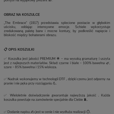
pomysł na wyjątkowy prezent 🎁.
OBRAZ NA KOSZULCE
„The Embrace” (1917) przedstawia splecione postacie w głębokim
uścisku, oddając intensywne emocje. Schiele wykorzystuje
zredukowaną paletę barw i mocne kontury, by podkreślić napięcie i
bliskość między bohaterami obrazu.
📋 OPIS KOSZULKI
✅ Koszulka jest jakości PREMIUM 🌟 – ma wysoką gramaturę i uszyta
jest z najlepszych materiałów. Skład: czarne i białe – 100% bawełna 🌿,
szare – 85% bawełna i 15% wiskoza.
✅ Nadruk wykonujemy w technologii DTF , dzięki czemu jest odporny na
pranie i nie pęka przy rozciąganiu 💪.
✅ Wieloletnie doświadczenie gwarantuje najwyższą jakość . Każda
koszulka powstaje na zamówienie specjalnie dla Ciebie 🧵.
✅ Dodanie napisu ✍️ jest w cenie i nie wydłuża realizacji ⏱️.