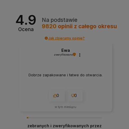
4.9
Na podstawie
9820
opinii
z całego okresu
Ocena
Jak zbieramy opinie?
Ewa
zweryfikowano
Dobrze zapakowane i łatwe do otwarcia.
0
0
w tym miesiącu
zebranych i zweryfikowanych przez