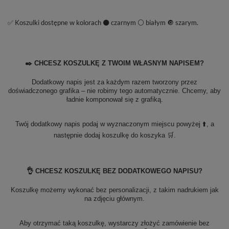
✅ Koszulki dostępne w kolorach ⚫ czarnym ⚪ białym 🔘 szarym.
✒️ CHCESZ KOSZULKĘ Z TWOIM WŁASNYM NAPISEM?
Dodatkowy napis jest za każdym razem tworzony przez
doświadczonego grafika – nie robimy tego automatycznie. Chcemy, aby
ładnie komponował się z grafiką.
Twój dodatkowy napis podaj w wyznaczonym miejscu powyżej ⬆️, a
następnie dodaj koszulkę do koszyka 🛒.
👌 CHCESZ KOSZULKĘ BEZ DODATKOWEGO NAPISU?
Koszulkę możemy wykonać bez personalizacji, z takim nadrukiem jak
na zdjęciu głównym.
Aby otrzymać taką koszulkę, wystarczy złożyć zamówienie bez