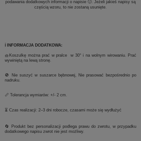
podawania dodatkowych informacji o napisie 🙂. Jeżeli jakieś napisy są
częścią wzoru, to nie zostaną usunięte.
ℹ️ INFORMACJA DODATKOWA:
🧺Koszulkę można prać w pralce w 30° i na wolnym wirowaniu. Prać
wywiniętą na lewą stronę.
🚫 Nie suszyć w suszarce bębnowej, Nie prasować bezpośrednio po
nadruku.
📏 Tolerancja wymiarów: +/- 2 cm.
⏳ Czas realizacji: 2–3 dni robocze, czasami może się wydłużyć
🔄 Produkt bez personalizacji podlega prawu do zwrotu, w przypadku
dodatkowego napisu zwrot nie jest możliwy.