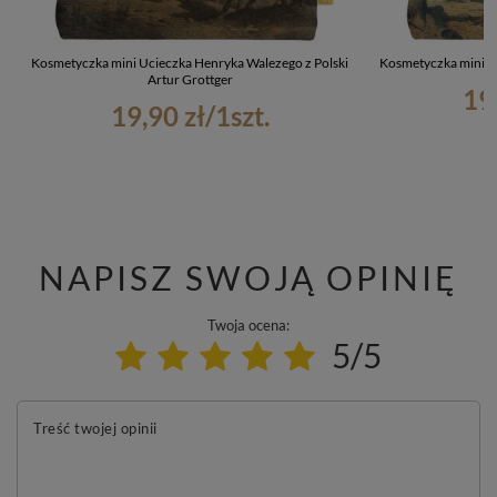
Kosmetyczka mini Ucieczka Henryka Walezego z Polski
Kosmetyczka mini U
Artur Grottger
19
19,90 zł
/
1
szt.
NAPISZ SWOJĄ OPINIĘ
Twoja ocena:
5/5
Treść twojej opinii