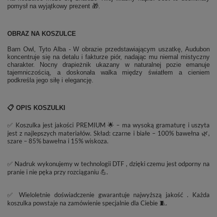
pomysł na wyjątkowy prezent 🎁.
OBRAZ NA KOSZULCE
Barn Owl, Tyto Alba - W obrazie przedstawiającym uszatkę, Audubon
koncentruje się na detalu i fakturze piór, nadając mu niemal mistyczny
charakter. Nocny drapieżnik ukazany w naturalnej pozie emanuje
tajemniczością, a doskonała walka między światłem a cieniem
podkreśla jego siłę i elegancję.
📋 OPIS KOSZULKI
✅ Koszulka jest jakości PREMIUM 🌟 – ma wysoką gramaturę i uszyta
jest z najlepszych materiałów. Skład: czarne i białe – 100% bawełna 🌿,
szare – 85% bawełna i 15% wiskoza.
✅ Nadruk wykonujemy w technologii DTF , dzięki czemu jest odporny na
pranie i nie pęka przy rozciąganiu 💪.
✅ Wieloletnie doświadczenie gwarantuje najwyższą jakość . Każda
koszulka powstaje na zamówienie specjalnie dla Ciebie 🧵.