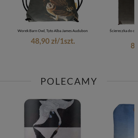
Worek Barn Owl, Tyto Alba James Audubon
Ściereczka do ok
48,90 zł
/
1
szt.
8,
POLECAMY