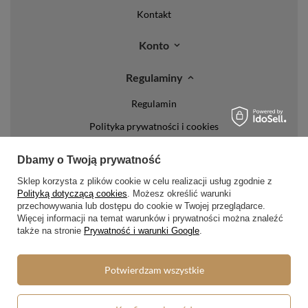
Kontakt
Konto
Regulaminy
Regulamin
Polityka prywatności i cookies
Lista form płatności
Dbamy o Twoją prywatność
Zasady dotyczące zwrotów
Sklep korzysta z plików cookie w celu realizacji usług zgodnie z
Formy dostawy
Polityką dotyczącą cookies
. Możesz określić warunki
przechowywania lub dostępu do cookie w Twojej przeglądarce.
Więcej informacji na temat warunków i prywatności można znaleźć
Media społecznościowe
także na stronie
Prywatność i warunki Google
.
Potwierdzam wszystkie
W sklepie prezentujemy ceny brutto (z VAT).