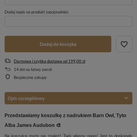
Dodaj napis na produkt (opcjonalnie):
Dodaj do koszyka
Darmowa i szybka dostawa
od
199,00 zł
14
dni na łatwy zwrot
Bezpieczne zakupy
Opis szczegółowy
Przedstawiamy koszulkę z nadrukiem Barn Owl, Tyto
Alba James Audubon 🎨
Na koszulce może się znaleźć Twój własny napis! Jest to doskonały