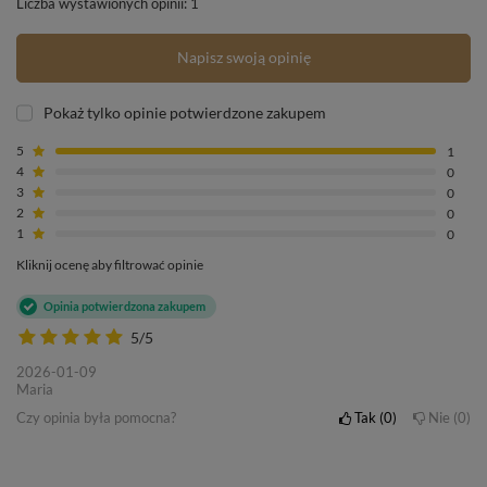
Liczba wystawionych opinii: 1
Napisz swoją opinię
Pokaż tylko opinie potwierdzone zakupem
5
1
4
0
3
0
2
0
1
0
Kliknij ocenę aby filtrować opinie
Opinia potwierdzona zakupem
5/5
2026-01-09
Maria
Czy opinia była pomocna?
Tak
0
Nie
0