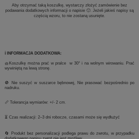
Aby otrzymać taką koszulkę, wystarczy złożyć zamówienie bez
podawania dodatkowych informacji o napisie 🙂. Jeżeli jakieś napisy są
częścią wzoru, to nie zostaną usunięte.
ℹ️ INFORMACJA DODATKOWA:
🧺Koszulkę można prać w pralce w 30° i na wolnym wirowaniu. Prać
wywiniętą na lewą stronę.
🚫 Nie suszyć w suszarce bębnowej, Nie prasować bezpośrednio po
nadruku.
📏 Tolerancja wymiarów: +/- 2 cm.
⏳ Czas realizacji: 2–3 dni robocze, czasami może się wydłużyć
🔄 Produkt bez personalizacji podlega prawu do zwrotu, w przypadku
dodatkowego napisu zwrot nie jest możliwy.