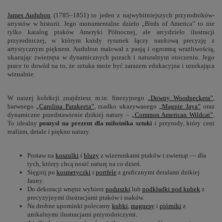
James Audubon
(1785–1851) to jeden z najwybitniejszych przyrodników-
artystów w historii. Jego monumentalne dzieło „Birds of America” to nie
tylko katalog ptaków Ameryki Północnej, ale arcydzieło ilustracji
przyrodniczej, w którym każdy rysunek łączy naukową precyzję z
artystycznym pięknem. Audubon malował z pasją i ogromną wrażliwością,
ukazując zwierzęta w dynamicznych pozach i naturalnym otoczeniu. Jego
prace to dowód na to, że sztuka może być zarazem edukacyjna i urzekająca
wizualnie.
W naszej kolekcji znajdziesz m.in. finezyjnego
„Downy Woodpeckera”
,
barwnego
„Carolina Parakeeta”
, rzadko ukazywanego
„Magpie Jaya”
oraz
dynamiczne przedstawienie dzikiej natury –
„Common American Wildcat”
.
To idealny
pomysł na prezent dla miłośnika sztuki
i przyrody, który ceni
realizm, detale i piękno natury.
Postaw na
koszulki
i
bluzy
z wizerunkami ptaków i zwierząt — dla
tych, którzy chcą nosić naturę na co dzień.
Sięgnij po
kosmetyczki
i
portfele
z graficznymi detalami dzikiej
fauny.
Do dekoracji wnętrz wybierz
poduszki
lub
podkładki pod kubek
z
precyzyjnymi ilustracjami ptaków i ssaków.
Na drobne upominki polecamy
kubki
,
magnesy
i
piórniki
z
unikalnymi ilustracjami przyrodniczymi.