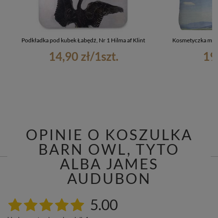
Podkładka pod kubek Łabędź, Nr 1 Hilma af Klint
Kosmetyczka mini 
14,90 zł
/
1
szt.
19
OPINIE O KOSZULKA
BARN OWL, TYTO
ALBA JAMES
AUDUBON
5.00