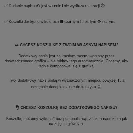
✅ Dodanie napisu ✍️ jest w cenie i nie wydłuża realizacji ⏱️.
✅ Koszulki dostępne w kolorach ⚫ czarnym ⚪ białym 🔘 szarym.
✒️ CHCESZ KOSZULKĘ Z TWOIM WŁASNYM NAPISEM?
Dodatkowy napis jest za każdym razem tworzony przez
doświadczonego grafika – nie robimy tego automatycznie. Chcemy, aby
ładnie komponował się z grafiką.
Twój dodatkowy napis podaj w wyznaczonym miejscu powyżej ⬆️, a
następnie dodaj koszulkę do koszyka 🛒.
👌 CHCESZ KOSZULKĘ BEZ DODATKOWEGO NAPISU?
Koszulkę możemy wykonać bez personalizacji, z takim nadrukiem jak
na zdjęciu głównym.