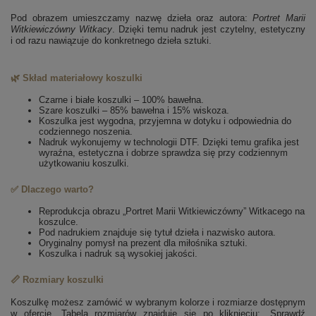
Pod obrazem umieszczamy nazwę dzieła oraz autora:
Portret Marii
Witkiewiczówny
Witkacy
. Dzięki temu nadruk jest czytelny, estetyczny
i od razu nawiązuje do konkretnego dzieła sztuki.
🌿 Skład materiałowy koszulki
Czarne i białe koszulki – 100% bawełna.
Szare koszulki – 85% bawełna i 15% wiskoza.
Koszulka jest wygodna, przyjemna w dotyku i odpowiednia do
codziennego noszenia.
Nadruk wykonujemy w technologii DTF. Dzięki temu grafika jest
wyraźna, estetyczna i dobrze sprawdza się przy codziennym
użytkowaniu koszulki.
✅ Dlaczego warto?
Reprodukcja obrazu „Portret Marii Witkiewiczówny” Witkacego na
koszulce.
Pod nadrukiem znajduje się tytuł dzieła i nazwisko autora.
Oryginalny pomysł na prezent dla miłośnika sztuki.
Koszulka i nadruk są wysokiej jakości.
📏 Rozmiary koszulki
Koszulkę możesz zamówić w wybranym kolorze i rozmiarze dostępnym
w ofercie. Tabela rozmiarów znajduje się po kliknięciu: „Sprawdź