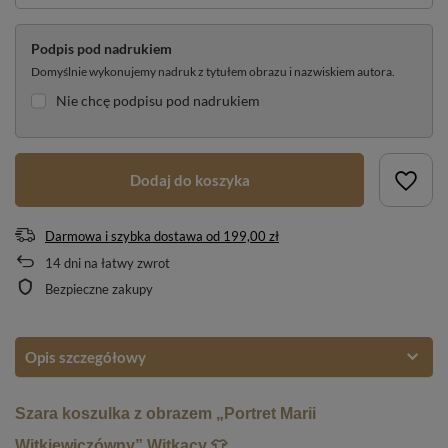
Podpis pod nadrukiem
Domyślnie wykonujemy nadruk z tytułem obrazu i nazwiskiem autora.
Nie chcę podpisu pod nadrukiem
Dodaj do koszyka
Darmowa i szybka dostawa
od
199,00 zł
14
dni na łatwy zwrot
Bezpieczne zakupy
Opis szczegółowy
Szara koszulka z obrazem „Portret Marii
Witkiewiczówny” Witkacy 👕