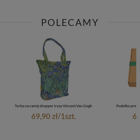
POLECAMY
Torba na ramię shopper Irysy Vincent Van Gogh
Pudełko preze
69,90 zł
/
1
szt.
6,