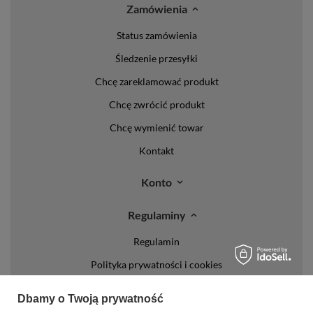
Zamówienia
Status zamówienia
Śledzenie przesyłki
Chcę zareklamować produkt
Chcę zwrócić produkt
Chcę wymienić towar
Kontakt
Konto
Regulaminy
Regulamin
Polityka prywatności i cookies
Lista form płatności
Dbamy o Twoją prywatność
Zasady dotyczące zwrotów