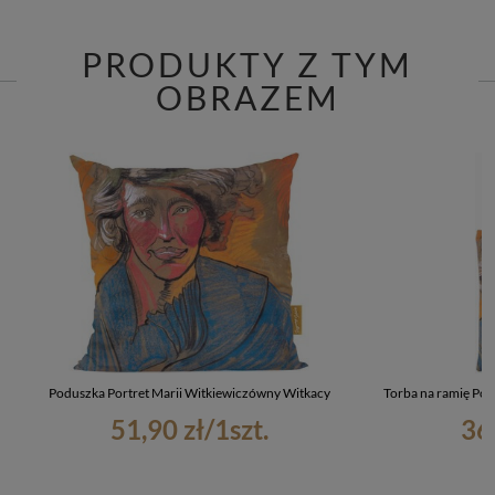
PRODUKTY Z TYM
OBRAZEM
Poduszka Portret Marii Witkiewiczówny Witkacy
Torba na ramię Por
51,90 zł
/
1
szt.
36