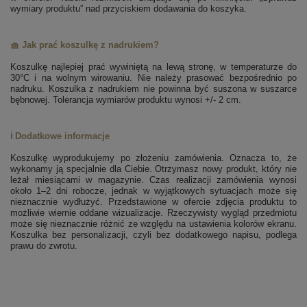
wymiary produktu” nad przyciskiem dodawania do koszyka.
🧺 Jak prać koszulkę z nadrukiem?
Koszulkę najlepiej prać wywiniętą na lewą stronę, w temperaturze do
30°C i na wolnym wirowaniu. Nie należy prasować bezpośrednio po
nadruku. Koszulka z nadrukiem nie powinna być suszona w suszarce
bębnowej. Tolerancja wymiarów produktu wynosi +/- 2 cm.
ℹ️ Dodatkowe informacje
Koszulkę wyprodukujemy po złożeniu zamówienia. Oznacza to, że
wykonamy ją specjalnie dla Ciebie. Otrzymasz nowy produkt, który nie
leżał miesiącami w magazynie. Czas realizacji zamówienia wynosi
około 1–2 dni robocze, jednak w wyjątkowych sytuacjach może się
nieznacznie wydłużyć. Przedstawione w ofercie zdjęcia produktu to
możliwie wiernie oddane wizualizacje. Rzeczywisty wygląd przedmiotu
może się nieznacznie różnić ze względu na ustawienia kolorów ekranu.
Koszulka bez personalizacji, czyli bez dodatkowego napisu, podlega
prawu do zwrotu.