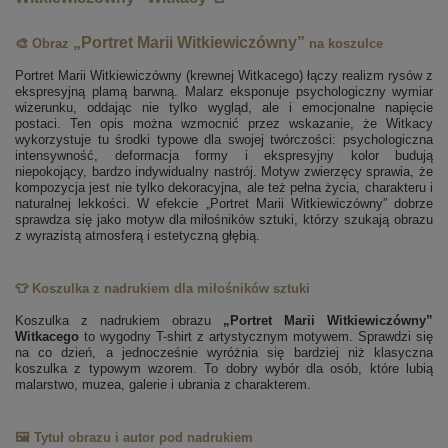
„Portret Marii Witkiewiczówny”
🎨 Obraz
na koszulce
Portret Marii Witkiewiczówny (krewnej Witkacego) łączy realizm rysów z
ekspresyjną plamą barwną. Malarz eksponuje psychologiczny wymiar
wizerunku, oddając nie tylko wygląd, ale i emocjonalne napięcie
postaci. Ten opis można wzmocnić przez wskazanie, że Witkacy
wykorzystuje tu środki typowe dla swojej twórczości: psychologiczna
intensywność, deformacja formy i ekspresyjny kolor budują
niepokojący, bardzo indywidualny nastrój. Motyw zwierzęcy sprawia, że
kompozycja jest nie tylko dekoracyjna, ale też pełna życia, charakteru i
naturalnej lekkości. W efekcie „Portret Marii Witkiewiczówny” dobrze
sprawdza się jako motyw dla miłośników sztuki, którzy szukają obrazu
z wyrazistą atmosferą i estetyczną głębią.
👕 Koszulka z nadrukiem dla miłośników sztuki
Koszulka z nadrukiem obrazu
„Portret Marii Witkiewiczówny”
Witkacego
to wygodny T-shirt z artystycznym motywem. Sprawdzi się
na co dzień, a jednocześnie wyróżnia się bardziej niż klasyczna
koszulka z typowym wzorem. To dobry wybór dla osób, które lubią
malarstwo, muzea, galerie i ubrania z charakterem.
🖼️ Tytuł obrazu i autor pod nadrukiem