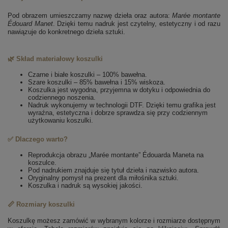
Pod obrazem umieszczamy nazwę dzieła oraz autora:
Marée montante
Édouard Manet
. Dzięki temu nadruk jest czytelny, estetyczny i od razu
nawiązuje do konkretnego dzieła sztuki.
🌿 Skład materiałowy koszulki
Czarne i białe koszulki – 100% bawełna.
Szare koszulki – 85% bawełna i 15% wiskoza.
Koszulka jest wygodna, przyjemna w dotyku i odpowiednia do
codziennego noszenia.
Nadruk wykonujemy w technologii DTF. Dzięki temu grafika jest
wyraźna, estetyczna i dobrze sprawdza się przy codziennym
użytkowaniu koszulki.
✅ Dlaczego warto?
Reprodukcja obrazu „Marée montante” Édouarda Maneta na
koszulce.
Pod nadrukiem znajduje się tytuł dzieła i nazwisko autora.
Oryginalny pomysł na prezent dla miłośnika sztuki.
Koszulka i nadruk są wysokiej jakości.
📏 Rozmiary koszulki
Koszulkę możesz zamówić w wybranym kolorze i rozmiarze dostępnym