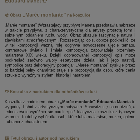
Édouard Manet 👕
„Marée montante”
🎨 Obraz
na koszulce
„Marée montante” (Wzrastający przypływ) Maneta przedstawia nabrzeże
w trakcie przypływu, z charakterystyczną dla artysty prostotą form i
subtelnym oddaniem ruchu wody. Obraz ukazuje fascynację naturą i
zjawiskami atmosferycznymi. Rozszerzając opis, dobrze podkreślić, że
w tej kompozycji ważną rolę odgrywa nowoczesne ujęcie tematu,
kontrastowe światło i śmiała kompozycja zapowiadają przemiany
malarstwa XIX wieku. Dzięki dopracowanej kompozycji opis może
podkreślać zarówno walory estetyczne dzieła, jak i jego nastrój,
symbolikę oraz dekoracyjny potencjał. „Marée montante” zyskuje przez
to bardziej pełny charakter: staje się propozycją dla osób, które cenią
sztukę z wyraźnym stylem, historią i nastrojem.
👕 Koszulka z nadrukiem dla miłośników sztuki
Koszulka z nadrukiem obrazu
„Marée montante” Édouarda Maneta
to
wygodny T-shirt z artystycznym motywem. Sprawdzi się na co dzień, a
jednocześnie wyróżnia się bardziej niż klasyczna koszulka z typowym
wzorem. To dobry wybór dla osób, które lubią malarstwo, muzea, galerie
i ubrania z charakterem.
🖼️ Tytuł obrazu i autor pod nadrukiem