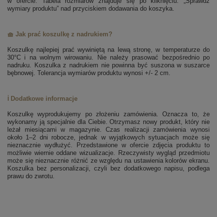
w ofercie. Tabela rozmiarów znajduje się po kliknięciu: „Sprawdź
wymiary produktu” nad przyciskiem dodawania do koszyka.
🧺 Jak prać koszulkę z nadrukiem?
Koszulkę najlepiej prać wywiniętą na lewą stronę, w temperaturze do
30°C i na wolnym wirowaniu. Nie należy prasować bezpośrednio po
nadruku. Koszulka z nadrukiem nie powinna być suszona w suszarce
bębnowej. Tolerancja wymiarów produktu wynosi +/- 2 cm.
ℹ️ Dodatkowe informacje
Koszulkę wyprodukujemy po złożeniu zamówienia. Oznacza to, że
wykonamy ją specjalnie dla Ciebie. Otrzymasz nowy produkt, który nie
leżał miesiącami w magazynie. Czas realizacji zamówienia wynosi
około 1–2 dni robocze, jednak w wyjątkowych sytuacjach może się
nieznacznie wydłużyć. Przedstawione w ofercie zdjęcia produktu to
możliwie wiernie oddane wizualizacje. Rzeczywisty wygląd przedmiotu
może się nieznacznie różnić ze względu na ustawienia kolorów ekranu.
Koszulka bez personalizacji, czyli bez dodatkowego napisu, podlega
prawu do zwrotu.