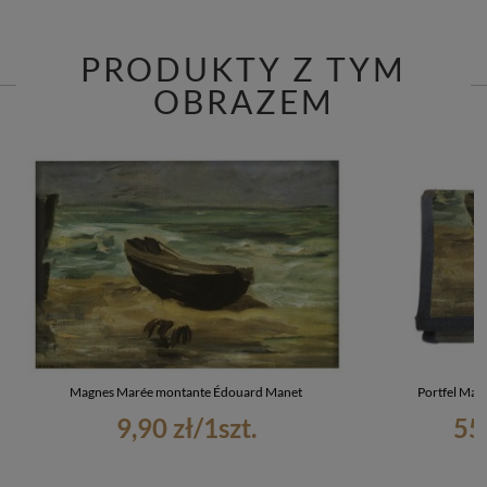
PRODUKTY Z TYM
OBRAZEM
Magnes Marée montante Édouard Manet
Portfel Mar
9,90 zł
/
1
szt.
55