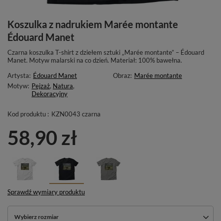
Koszulka z nadrukiem Marée montante
Édouard Manet
Czarna koszulka T-shirt z dziełem sztuki „Marée montante” – Édouard
Manet. Motyw malarski na co dzień. Materiał: 100% bawełna.
Artysta:
Édouard Manet
Obraz:
Marée montante
Motyw:
Pejzaż
,
Natura
,
Dekoracyjny
Kod produktu :
KZN0043 czarna
58,90 zł
Sprawdź wymiary produktu
Wybierz rozmiar