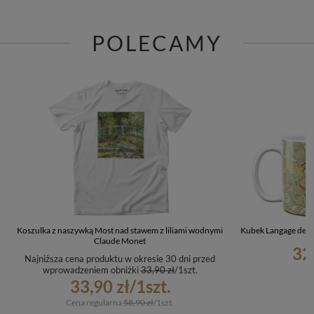
POLECAMY
Koszulka z naszywką Most nad stawem z liliami wodnymi
Kubek Langage des f
Claude Monet
32
Najniższa cena produktu w okresie 30 dni przed
wprowadzeniem obniżki
33,90 zł
/
1
szt.
33,90 zł
/
1
szt.
Cena regularna
58,90 zł
/
1
szt.