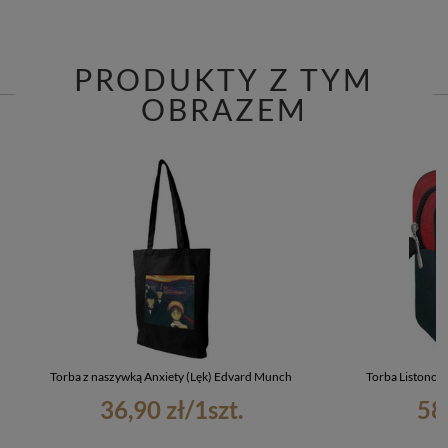
PRODUKTY Z TYM
OBRAZEM
Torba z naszywką Anxiety (Lęk) Edvard Munch
Torba Listonos
36,90 zł
/
1
szt.
58