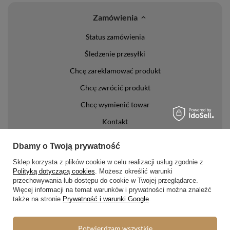
Zamówienia
Status zamówienia
Śledzenie przesyłki
Chcę zareklamować produkt
Chcę zwrócić produkt
Chcę wymienić towar
Kontakt
Konto
Dbamy o Twoją prywatność
Sklep korzysta z plików cookie w celu realizacji usług zgodnie z
Regulaminy
Polityką dotyczącą cookies
. Możesz określić warunki
przechowywania lub dostępu do cookie w Twojej przeglądarce.
Regulamin
Więcej informacji na temat warunków i prywatności można znaleźć
także na stronie
Prywatność i warunki Google
.
Polityka prywatności i cookies
Lista form płatności
Potwierdzam wszystkie