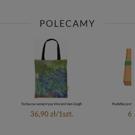
POLECAMY
Torba na ramię Irysy Vincent Van Gogh
Pudełko preze
36,90 zł
/
1
szt.
6,