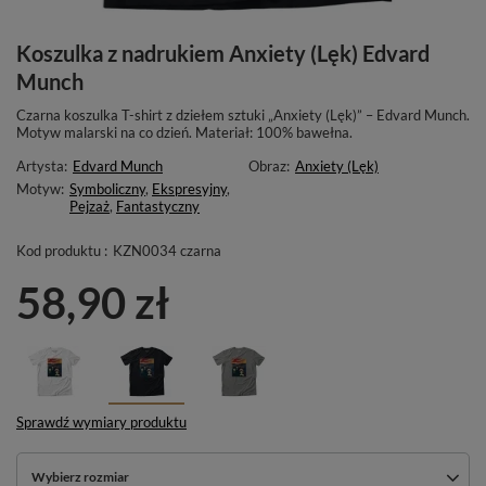
Koszulka z nadrukiem Anxiety (Lęk) Edvard
Munch
Czarna koszulka T-shirt z dziełem sztuki „Anxiety (Lęk)” – Edvard Munch.
Motyw malarski na co dzień. Materiał: 100% bawełna.
Artysta:
Edvard Munch
Obraz:
Anxiety (Lęk)
Motyw:
Symboliczny
,
Ekspresyjny
,
Pejzaż
,
Fantastyczny
Kod produktu :
KZN0034 czarna
58,90 zł
Sprawdź wymiary produktu
Wybierz rozmiar