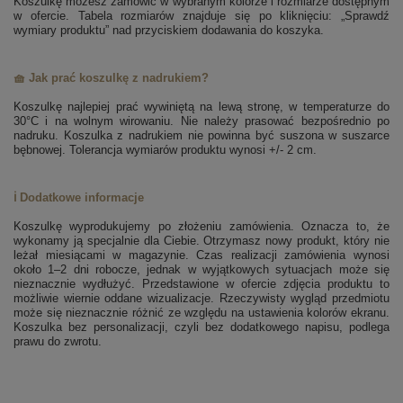
Koszulkę możesz zamówić w wybranym kolorze i rozmiarze dostępnym
w ofercie. Tabela rozmiarów znajduje się po kliknięciu: „Sprawdź
wymiary produktu” nad przyciskiem dodawania do koszyka.
🧺 Jak prać koszulkę z nadrukiem?
Koszulkę najlepiej prać wywiniętą na lewą stronę, w temperaturze do
30°C i na wolnym wirowaniu. Nie należy prasować bezpośrednio po
nadruku. Koszulka z nadrukiem nie powinna być suszona w suszarce
bębnowej. Tolerancja wymiarów produktu wynosi +/- 2 cm.
ℹ️ Dodatkowe informacje
Koszulkę wyprodukujemy po złożeniu zamówienia. Oznacza to, że
wykonamy ją specjalnie dla Ciebie. Otrzymasz nowy produkt, który nie
leżał miesiącami w magazynie. Czas realizacji zamówienia wynosi
około 1–2 dni robocze, jednak w wyjątkowych sytuacjach może się
nieznacznie wydłużyć. Przedstawione w ofercie zdjęcia produktu to
możliwie wiernie oddane wizualizacje. Rzeczywisty wygląd przedmiotu
może się nieznacznie różnić ze względu na ustawienia kolorów ekranu.
Koszulka bez personalizacji, czyli bez dodatkowego napisu, podlega
prawu do zwrotu.