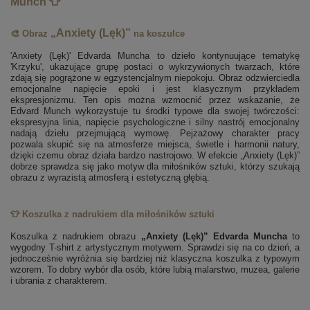
Munch 👕
„Anxiety (Lęk)”
🎨 Obraz
na koszulce
'Anxiety (Lęk)' Edvarda Muncha to dzieło kontynuujące tematykę
'Krzyku', ukazujące grupę postaci o wykrzywionych twarzach, które
zdają się pogrążone w egzystencjalnym niepokoju. Obraz odzwierciedla
emocjonalne napięcie epoki i jest klasycznym przykładem
ekspresjonizmu. Ten opis można wzmocnić przez wskazanie, że
Edvard Munch wykorzystuje tu środki typowe dla swojej twórczości:
ekspresyjna linia, napięcie psychologiczne i silny nastrój emocjonalny
nadają dziełu przejmującą wymowę. Pejzażowy charakter pracy
pozwala skupić się na atmosferze miejsca, świetle i harmonii natury,
dzięki czemu obraz działa bardzo nastrojowo. W efekcie „Anxiety (Lęk)”
dobrze sprawdza się jako motyw dla miłośników sztuki, którzy szukają
obrazu z wyrazistą atmosferą i estetyczną głębią.
👕 Koszulka z nadrukiem dla miłośników sztuki
Koszulka z nadrukiem obrazu
„Anxiety (Lęk)” Edvarda Muncha
to
wygodny T-shirt z artystycznym motywem. Sprawdzi się na co dzień, a
jednocześnie wyróżnia się bardziej niż klasyczna koszulka z typowym
wzorem. To dobry wybór dla osób, które lubią malarstwo, muzea, galerie
i ubrania z charakterem.