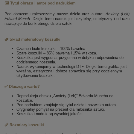
🖼️ Tytuł obrazu i autor pod nadrukiem
Pod obrazem umieszczamy nazwę dzieła oraz autora:
Anxiety (Lęk)
Edvard Munch
. Dzięki temu nadruk jest czytelny, estetyczny i od razu
nawiązuje do konkretnego dzieła sztuki.
🌿 Skład materiałowy koszulki
Czarne i białe koszulki – 100% bawełna.
Szare koszulki – 85% bawełna i 15% wiskoza.
Koszulka jest wygodna, przyjemna w dotyku i odpowiednia do
codziennego noszenia.
Nadruk wykonujemy w technologii DTF. Dzięki temu grafika jest
wyraźna, estetyczna i dobrze sprawdza się przy codziennym
użytkowaniu koszulki.
✅ Dlaczego warto?
Reprodukcja obrazu „Anxiety (Lęk)” Edvarda Muncha na
koszulce.
Pod nadrukiem znajduje się tytuł dzieła i nazwisko autora.
Oryginalny pomysł na prezent dla miłośnika sztuki.
Koszulka i nadruk są wysokiej jakości.
📏 Rozmiary koszulki