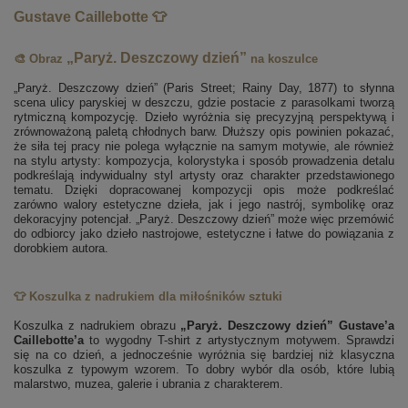
Gustave Caillebotte 👕
„Paryż. Deszczowy dzień”
🎨 Obraz
na koszulce
„Paryż. Deszczowy dzień” (Paris Street; Rainy Day, 1877) to słynna
scena ulicy paryskiej w deszczu, gdzie postacie z parasolkami tworzą
rytmiczną kompozycję. Dzieło wyróżnia się precyzyjną perspektywą i
zrównoważoną paletą chłodnych barw. Dłuższy opis powinien pokazać,
że siła tej pracy nie polega wyłącznie na samym motywie, ale również
na stylu artysty: kompozycja, kolorystyka i sposób prowadzenia detalu
podkreślają indywidualny styl artysty oraz charakter przedstawionego
tematu. Dzięki dopracowanej kompozycji opis może podkreślać
zarówno walory estetyczne dzieła, jak i jego nastrój, symbolikę oraz
dekoracyjny potencjał. „Paryż. Deszczowy dzień” może więc przemówić
do odbiorcy jako dzieło nastrojowe, estetyczne i łatwe do powiązania z
dorobkiem autora.
👕 Koszulka z nadrukiem dla miłośników sztuki
Koszulka z nadrukiem obrazu
„Paryż. Deszczowy dzień” Gustave’a
Caillebotte’a
to wygodny T-shirt z artystycznym motywem. Sprawdzi
się na co dzień, a jednocześnie wyróżnia się bardziej niż klasyczna
koszulka z typowym wzorem. To dobry wybór dla osób, które lubią
malarstwo, muzea, galerie i ubrania z charakterem.