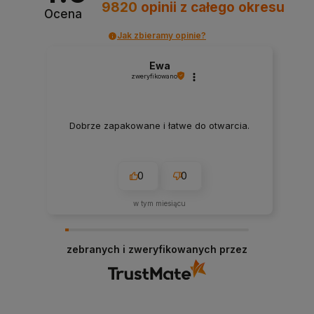
9820
opinii
z całego okresu
Ocena
Jak zbieramy opinie?
Ewa
zweryfikowano
Dobrze zapakowane i łatwe do otwarcia.
0
0
w tym miesiącu
zebranych i zweryfikowanych przez