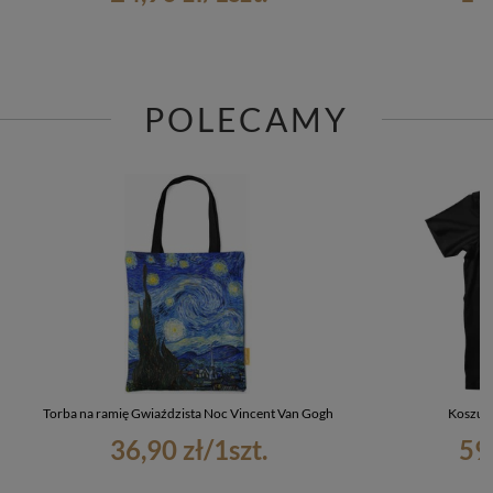
POLECAMY
Torba na ramię Gwiaździsta Noc Vincent Van Gogh
Koszulk
36,90 zł
/
1
szt.
59