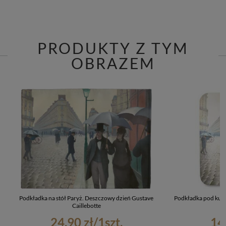
PRODUKTY Z TYM
OBRAZEM
Podkładka na stół Paryż. Deszczowy dzień Gustave
Podkładka pod kub
Caillebotte
24,90 zł
/
1
szt.
14