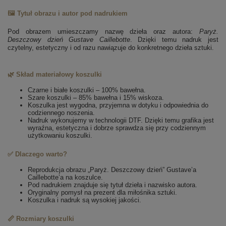
🖼️ Tytuł obrazu i autor pod nadrukiem
Pod obrazem umieszczamy nazwę dzieła oraz autora:
Paryż.
Deszczowy dzień
Gustave Caillebotte
. Dzięki temu nadruk jest
czytelny, estetyczny i od razu nawiązuje do konkretnego dzieła sztuki.
🌿 Skład materiałowy koszulki
Czarne i białe koszulki – 100% bawełna.
Szare koszulki – 85% bawełna i 15% wiskoza.
Koszulka jest wygodna, przyjemna w dotyku i odpowiednia do
codziennego noszenia.
Nadruk wykonujemy w technologii DTF. Dzięki temu grafika jest
wyraźna, estetyczna i dobrze sprawdza się przy codziennym
użytkowaniu koszulki.
✅ Dlaczego warto?
Reprodukcja obrazu „Paryż. Deszczowy dzień” Gustave’a
Caillebotte’a na koszulce.
Pod nadrukiem znajduje się tytuł dzieła i nazwisko autora.
Oryginalny pomysł na prezent dla miłośnika sztuki.
Koszulka i nadruk są wysokiej jakości.
📏 Rozmiary koszulki