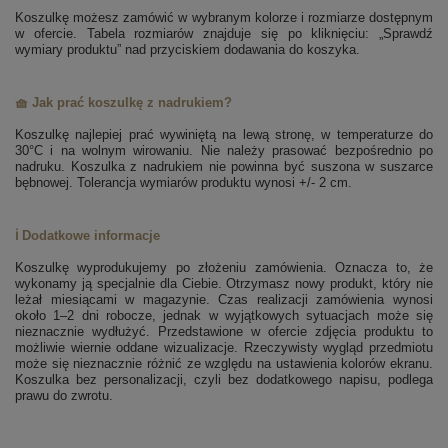
Koszulkę możesz zamówić w wybranym kolorze i rozmiarze dostępnym
w ofercie. Tabela rozmiarów znajduje się po kliknięciu: „Sprawdź
wymiary produktu” nad przyciskiem dodawania do koszyka.
🧺 Jak prać koszulkę z nadrukiem?
Koszulkę najlepiej prać wywiniętą na lewą stronę, w temperaturze do
30°C i na wolnym wirowaniu. Nie należy prasować bezpośrednio po
nadruku. Koszulka z nadrukiem nie powinna być suszona w suszarce
bębnowej. Tolerancja wymiarów produktu wynosi +/- 2 cm.
ℹ️ Dodatkowe informacje
Koszulkę wyprodukujemy po złożeniu zamówienia. Oznacza to, że
wykonamy ją specjalnie dla Ciebie. Otrzymasz nowy produkt, który nie
leżał miesiącami w magazynie. Czas realizacji zamówienia wynosi
około 1–2 dni robocze, jednak w wyjątkowych sytuacjach może się
nieznacznie wydłużyć. Przedstawione w ofercie zdjęcia produktu to
możliwie wiernie oddane wizualizacje. Rzeczywisty wygląd przedmiotu
może się nieznacznie różnić ze względu na ustawienia kolorów ekranu.
Koszulka bez personalizacji, czyli bez dodatkowego napisu, podlega
prawu do zwrotu.