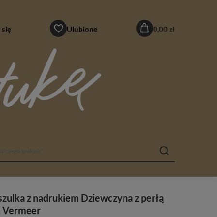
 się
Ulubione
0,00 zł
zulka z nadrukiem Dziewczyna z perłą
n Vermeer