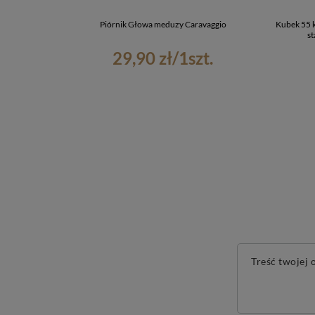
Piórnik Głowa meduzy Caravaggio
Kubek 55 k
s
29,90 zł
/
1
szt.
Treść twojej o