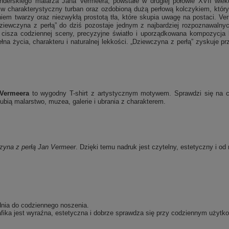
lenderskiego malarza Jana Vermeera, powstałe w drugiej połowie XVII wie
w charakterystyczny turban oraz ozdobioną dużą perłową kolczykiem, któr
iem twarzy oraz niezwykłą prostotą tła, które skupia uwagę na postaci. Ver
ewczyna z perłą” do dziś pozostaje jednym z najbardziej rozpoznawalnych 
 cisza codziennej sceny, precyzyjne światło i uporządkowana kompozycja 
łna życia, charakteru i naturalnej lekkości. „Dziewczyna z perłą” zyskuje prz
 Vermeera
to wygodny T-shirt z artystycznym motywem. Sprawdzi się na co
bią malarstwo, muzea, galerie i ubrania z charakterem.
zyna z perłą
Jan Vermeer
. Dzięki temu nadruk jest czytelny, estetyczny i od
dnia do codziennego noszenia.
fika jest wyraźna, estetyczna i dobrze sprawdza się przy codziennym użytko