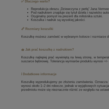
✅ Dlaczego warto?
Reprodukcja obrazu „Dziewczyna z perłą” Jana Vermee
Pod nadrukiem znajduje się tytuł dzieła i nazwisko auto
Oryginalny pomysł na prezent dla miłośnika sztuki.
Koszulka i nadruk są wysokiej jakości.
📏 Rozmiary koszulki
Koszulkę możesz zamówić w wybranym kolorze i rozmiarze dos
🧺 Jak prać koszulkę z nadrukiem?
Koszulkę najlepiej prać wywiniętą na lewą stronę, w tempe
suszarce bębnowej. Tolerancja wymiarów produktu wynosi +/-
ℹ️ Dodatkowe informacje
Koszulkę wyprodukujemy po złożeniu zamówienia. Oznacza to
wynosi około 1–2 dni robocze, jednak w wyjątkowych sytuacja
przedmiotu może się nieznacznie różnić ze względu na ustawi