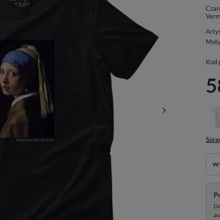
Czarn
Verm
Arty
Mot
Kod 
5
Spra
Wy
P
Do
au