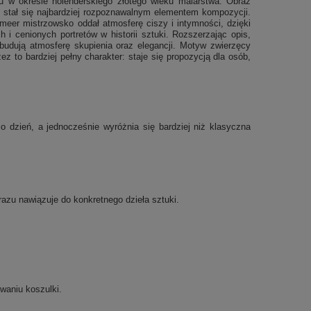
ku w okresie holenderskiego złotego wieku malarstwa. Obraz
y stał się najbardziej rozpoznawalnym elementem kompozycji.
meer mistrzowsko oddał atmosferę ciszy i intymności, dzięki
i cenionych portretów w historii sztuki. Rozszerzając opis,
budują atmosferę skupienia oraz elegancji. Motyw zwierzęcy
ez to bardziej pełny charakter: staje się propozycją dla osób,
 dzień, a jednocześnie wyróżnia się bardziej niż klasyczna
 razu nawiązuje do konkretnego dzieła sztuki.
waniu koszulki.