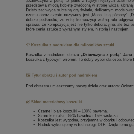
„Dziewczyna z perłą” to jedno z najsłynniejszych dzieł ho
przedstawia młodą kobietę zwróconą w stronę widza, ubraną 
Dzieło zachwyca subtelną grą światła, delikatnym modelowan
czemu obraz często nazywany jest „Mona Lisą północy”. „Dzi
dobrze podkreślić, że w tej kompozycji ważną rolę odgrywa
sprawia, że kompozycja jest nie tylko dekoracyjna, ale też pe
które cenią sztukę z wyraźnym stylem, historią i nastrojem.
👕 Koszulka z nadrukiem dla miłośników sztuki
Koszulka z nadrukiem obrazu
„Dziewczyna z perłą” Jana
koszulka z typowym wzorem. To dobry wybór dla osób, które lu
🖼️ Tytuł obrazu i autor pod nadrukiem
Pod obrazem umieszczamy nazwę dzieła oraz autora:
Dziewc
🌿 Skład materiałowy koszulki
Czarne i białe koszulki – 100% bawełna.
Szare koszulki – 85% bawełna i 15% wiskoza.
Koszulka jest wygodna, przyjemna w dotyku i odpowie
Nadruk wykonujemy w technologii DTF. Dzięki temu gra