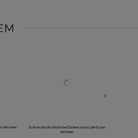
EM
Jan Vermeer
Ściereczka do okularów Dziewczyna z perłą Jan
Piórnik trój
Vermeer