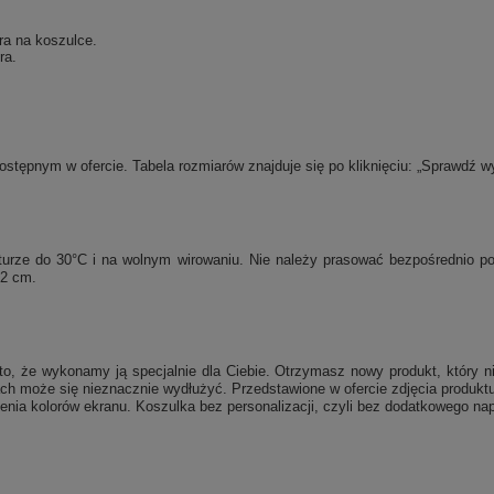
ra na koszulce.
ra.
tępnym w ofercie. Tabela rozmiarów znajduje się po kliknięciu: „Sprawdź w
raturze do 30°C i na wolnym wirowaniu. Nie należy prasować bezpośrednio 
 2 cm.
, że wykonamy ją specjalnie dla Ciebie. Otrzymasz nowy produkt, który ni
ch może się nieznacznie wydłużyć. Przedstawione w ofercie zdjęcia produktu
enia kolorów ekranu. Koszulka bez personalizacji, czyli bez dodatkowego nap