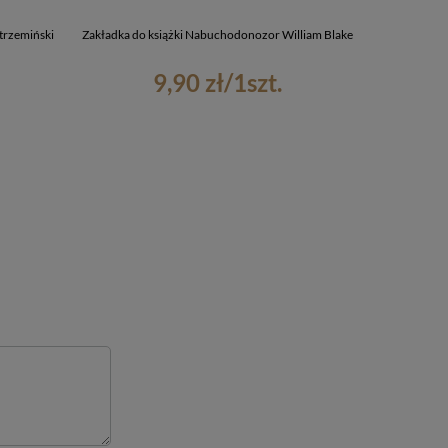
trzemiński
Zakładka do książki Nabuchodonozor William Blake
Zakładka do k
9,90 zł
/
1
szt.