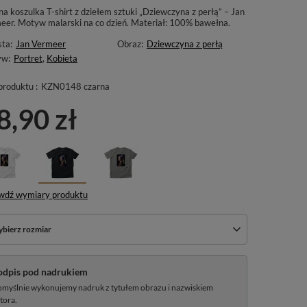
a koszulka T-shirt z dziełem sztuki „Dziewczyna z perłą” – Jan
eer. Motyw malarski na co dzień. Materiał: 100% bawełna.
sta:
Jan Vermeer
Obraz:
Dziewczyna z perłą
yw:
Portret
,
Kobieta
produktu :
KZN0148 czarna
8,90 zł
wdź wymiary produktu
bierz rozmiar
odpis pod nadrukiem
myślnie wykonujemy nadruk z tytułem obrazu i nazwiskiem
tora.