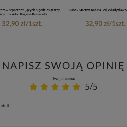
otów reprezentujących pięćdziesiąt trzy
Kubek Martwa natura (VI) Władysław S
tacje Tokaido Utagawa Kuniyoshi
32,90 zł
/
1
szt.
32,90 zł
/
1
szt.
NAPISZ SWOJĄ OPINIĘ
Twoja ocena:
5/5
pinii