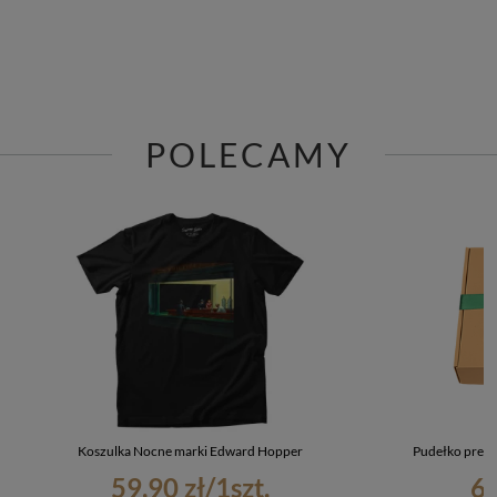
POLECAMY
Koszulka Nocne marki Edward Hopper
Pudełko preze
59,90 zł
/
1
szt.
6,