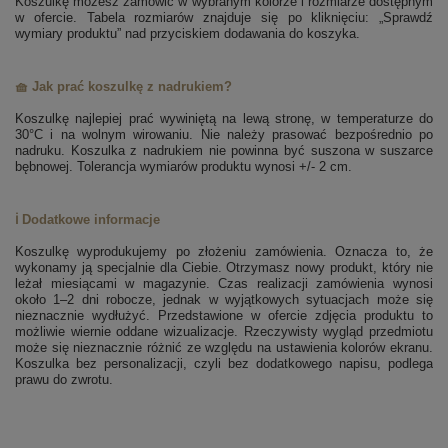
Koszulkę możesz zamówić w wybranym kolorze i rozmiarze dostępnym
w ofercie. Tabela rozmiarów znajduje się po kliknięciu: „Sprawdź
wymiary produktu” nad przyciskiem dodawania do koszyka.
🧺 Jak prać koszulkę z nadrukiem?
Koszulkę najlepiej prać wywiniętą na lewą stronę, w temperaturze do
30°C i na wolnym wirowaniu. Nie należy prasować bezpośrednio po
nadruku. Koszulka z nadrukiem nie powinna być suszona w suszarce
bębnowej. Tolerancja wymiarów produktu wynosi +/- 2 cm.
ℹ️ Dodatkowe informacje
Koszulkę wyprodukujemy po złożeniu zamówienia. Oznacza to, że
wykonamy ją specjalnie dla Ciebie. Otrzymasz nowy produkt, który nie
leżał miesiącami w magazynie. Czas realizacji zamówienia wynosi
około 1–2 dni robocze, jednak w wyjątkowych sytuacjach może się
nieznacznie wydłużyć. Przedstawione w ofercie zdjęcia produktu to
możliwie wiernie oddane wizualizacje. Rzeczywisty wygląd przedmiotu
może się nieznacznie różnić ze względu na ustawienia kolorów ekranu.
Koszulka bez personalizacji, czyli bez dodatkowego napisu, podlega
prawu do zwrotu.