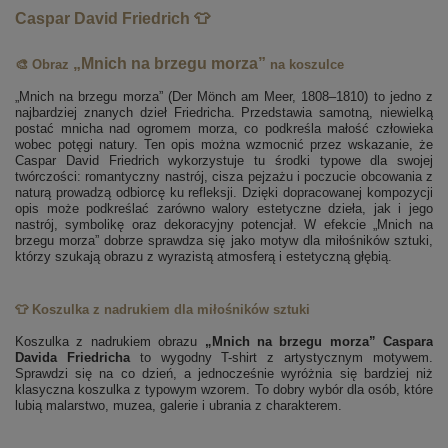
Caspar David Friedrich 👕
„Mnich na brzegu morza”
🎨 Obraz
na koszulce
„Mnich na brzegu morza” (Der Mönch am Meer, 1808–1810) to jedno z
najbardziej znanych dzieł Friedricha. Przedstawia samotną, niewielką
postać mnicha nad ogromem morza, co podkreśla małość człowieka
wobec potęgi natury. Ten opis można wzmocnić przez wskazanie, że
Caspar David Friedrich wykorzystuje tu środki typowe dla swojej
twórczości: romantyczny nastrój, cisza pejzażu i poczucie obcowania z
naturą prowadzą odbiorcę ku refleksji. Dzięki dopracowanej kompozycji
opis może podkreślać zarówno walory estetyczne dzieła, jak i jego
nastrój, symbolikę oraz dekoracyjny potencjał. W efekcie „Mnich na
brzegu morza” dobrze sprawdza się jako motyw dla miłośników sztuki,
którzy szukają obrazu z wyrazistą atmosferą i estetyczną głębią.
👕 Koszulka z nadrukiem dla miłośników sztuki
Koszulka z nadrukiem obrazu
„Mnich na brzegu morza” Caspara
Davida Friedricha
to wygodny T-shirt z artystycznym motywem.
Sprawdzi się na co dzień, a jednocześnie wyróżnia się bardziej niż
klasyczna koszulka z typowym wzorem. To dobry wybór dla osób, które
lubią malarstwo, muzea, galerie i ubrania z charakterem.