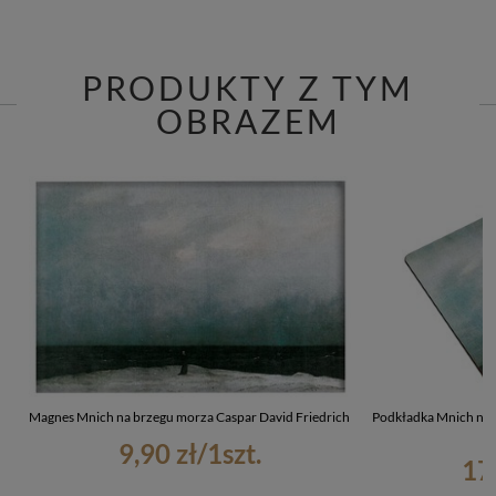
PRODUKTY Z TYM
OBRAZEM
Magnes Mnich na brzegu morza Caspar David Friedrich
Podkładka Mnich na 
9,90 zł
/
1
szt.
17