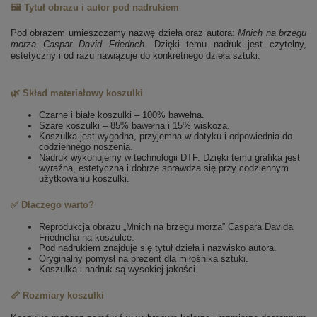
🖼️ Tytuł obrazu i autor pod nadrukiem
Pod obrazem umieszczamy nazwę dzieła oraz autora:
Mnich na brzegu
morza
Caspar David Friedrich
. Dzięki temu nadruk jest czytelny,
estetyczny i od razu nawiązuje do konkretnego dzieła sztuki.
🌿 Skład materiałowy koszulki
Czarne i białe koszulki – 100% bawełna.
Szare koszulki – 85% bawełna i 15% wiskoza.
Koszulka jest wygodna, przyjemna w dotyku i odpowiednia do
codziennego noszenia.
Nadruk wykonujemy w technologii DTF. Dzięki temu grafika jest
wyraźna, estetyczna i dobrze sprawdza się przy codziennym
użytkowaniu koszulki.
✅ Dlaczego warto?
Reprodukcja obrazu „Mnich na brzegu morza” Caspara Davida
Friedricha na koszulce.
Pod nadrukiem znajduje się tytuł dzieła i nazwisko autora.
Oryginalny pomysł na prezent dla miłośnika sztuki.
Koszulka i nadruk są wysokiej jakości.
📏 Rozmiary koszulki