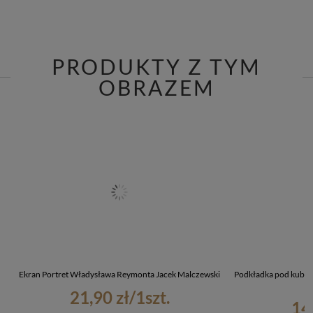
PRODUKTY Z TYM
OBRAZEM
Ekran Portret Władysława Reymonta Jacek Malczewski
Podkładka pod kubek
21,90 zł
/
1
szt.
14