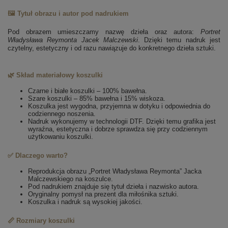
🖼️ Tytuł obrazu i autor pod nadrukiem
Pod obrazem umieszczamy nazwę dzieła oraz autora:
Portret
Władysława Reymonta
Jacek Malczewski
. Dzięki temu nadruk jest
czytelny, estetyczny i od razu nawiązuje do konkretnego dzieła sztuki.
🌿 Skład materiałowy koszulki
Czarne i białe koszulki – 100% bawełna.
Szare koszulki – 85% bawełna i 15% wiskoza.
Koszulka jest wygodna, przyjemna w dotyku i odpowiednia do
codziennego noszenia.
Nadruk wykonujemy w technologii DTF. Dzięki temu grafika jest
wyraźna, estetyczna i dobrze sprawdza się przy codziennym
użytkowaniu koszulki.
✅ Dlaczego warto?
Reprodukcja obrazu „Portret Władysława Reymonta” Jacka
Malczewskiego na koszulce.
Pod nadrukiem znajduje się tytuł dzieła i nazwisko autora.
Oryginalny pomysł na prezent dla miłośnika sztuki.
Koszulka i nadruk są wysokiej jakości.
📏 Rozmiary koszulki