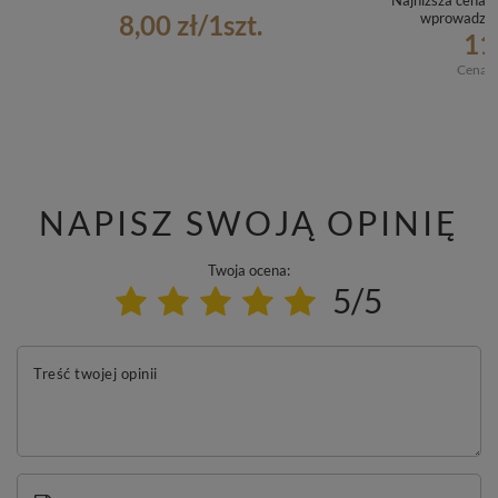
Najniższa cena p
8,00 zł
/
1
szt.
wprowadzen
11
Cena r
NAPISZ SWOJĄ OPINIĘ
Twoja ocena:
5/5
Treść twojej opinii