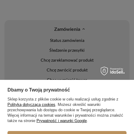
Zamówienia
Status zamówienia
Śledzenie przesyłki
Chcę zareklamować produkt
Chcę zwrócić produkt
Chcę wymienić towar
Kontakt
Dbamy o Twoją prywatność
Sklep korzysta z plików cookie w celu realizacji usług zgodnie z
Konto
Polityką dotyczącą cookies
. Możesz określić warunki
przechowywania lub dostępu do cookie w Twojej przeglądarce.
Więcej informacji na temat warunków i prywatności można znaleźć
Regulaminy
także na stronie
Prywatność i warunki Google
.
Regulamin