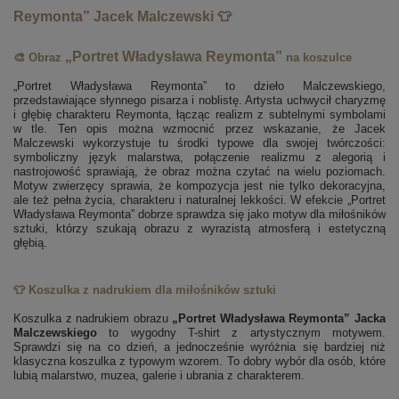
Reymonta” Jacek Malczewski 👕
„Portret Władysława Reymonta”
🎨 Obraz
na koszulce
„Portret Władysława Reymonta” to dzieło Malczewskiego,
przedstawiające słynnego pisarza i noblistę. Artysta uchwycił charyzmę
i głębię charakteru Reymonta, łącząc realizm z subtelnymi symbolami
w tle. Ten opis można wzmocnić przez wskazanie, że Jacek
Malczewski wykorzystuje tu środki typowe dla swojej twórczości:
symboliczny język malarstwa, połączenie realizmu z alegorią i
nastrojowość sprawiają, że obraz można czytać na wielu poziomach.
Motyw zwierzęcy sprawia, że kompozycja jest nie tylko dekoracyjna,
ale też pełna życia, charakteru i naturalnej lekkości. W efekcie „Portret
Władysława Reymonta” dobrze sprawdza się jako motyw dla miłośników
sztuki, którzy szukają obrazu z wyrazistą atmosferą i estetyczną
głębią.
👕 Koszulka z nadrukiem dla miłośników sztuki
Koszulka z nadrukiem obrazu
„Portret Władysława Reymonta” Jacka
Malczewskiego
to wygodny T-shirt z artystycznym motywem.
Sprawdzi się na co dzień, a jednocześnie wyróżnia się bardziej niż
klasyczna koszulka z typowym wzorem. To dobry wybór dla osób, które
lubią malarstwo, muzea, galerie i ubrania z charakterem.