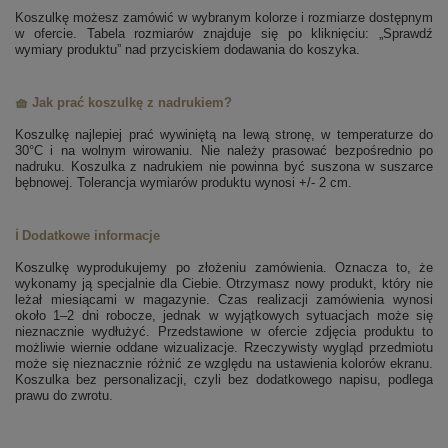
Koszulkę możesz zamówić w wybranym kolorze i rozmiarze dostępnym
w ofercie. Tabela rozmiarów znajduje się po kliknięciu: „Sprawdź
wymiary produktu” nad przyciskiem dodawania do koszyka.
🧺 Jak prać koszulkę z nadrukiem?
Koszulkę najlepiej prać wywiniętą na lewą stronę, w temperaturze do
30°C i na wolnym wirowaniu. Nie należy prasować bezpośrednio po
nadruku. Koszulka z nadrukiem nie powinna być suszona w suszarce
bębnowej. Tolerancja wymiarów produktu wynosi +/- 2 cm.
ℹ️ Dodatkowe informacje
Koszulkę wyprodukujemy po złożeniu zamówienia. Oznacza to, że
wykonamy ją specjalnie dla Ciebie. Otrzymasz nowy produkt, który nie
leżał miesiącami w magazynie. Czas realizacji zamówienia wynosi
około 1–2 dni robocze, jednak w wyjątkowych sytuacjach może się
nieznacznie wydłużyć. Przedstawione w ofercie zdjęcia produktu to
możliwie wiernie oddane wizualizacje. Rzeczywisty wygląd przedmiotu
może się nieznacznie różnić ze względu na ustawienia kolorów ekranu.
Koszulka bez personalizacji, czyli bez dodatkowego napisu, podlega
prawu do zwrotu.