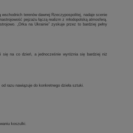
rą wschodnich terenów dawnej Rzeczypospolitej, nadaje scenie
i nastrojowość pejzażu łączą realizm z młodopolską atmosferą.
trojowo. „Orka na Ukrainie” zyskuje przez to bardziej pełny
się na co dzień, a jednocześnie wyróżnia się bardziej niż
i od razu nawiązuje do konkretnego dzieła sztuki.
waniu koszulki.