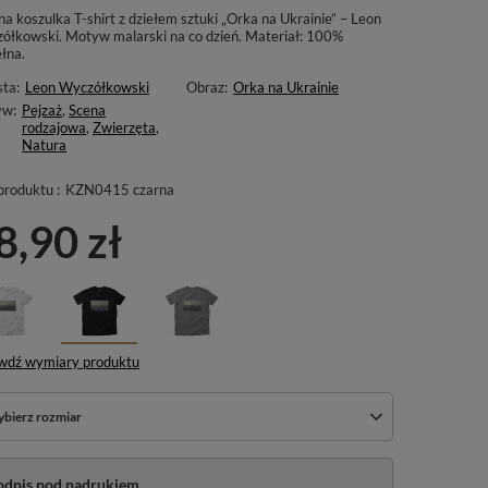
a koszulka T-shirt z dziełem sztuki „Orka na Ukrainie” – Leon
ółkowski. Motyw malarski na co dzień. Materiał: 100%
łna.
sta:
Leon Wyczółkowski
Obraz:
Orka na Ukrainie
yw:
Pejzaż
,
Scena
rodzajowa
,
Zwierzęta
,
Natura
produktu :
KZN0415 czarna
8,90 zł
wdź wymiary produktu
bierz rozmiar
odpis pod nadrukiem