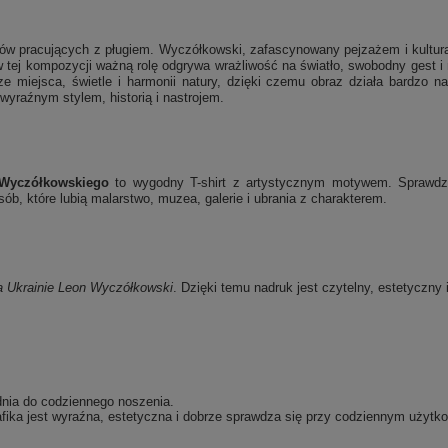
łopów pracujących z pługiem. Wyczółkowski, zafascynowany pejzażem i kultu
 w tej kompozycji ważną rolę odgrywa wrażliwość na światło, swobodny gest 
 miejsca, świetle i harmonii natury, dzięki czemu obraz działa bardzo nas
 wyraźnym stylem, historią i nastrojem.
 Wyczółkowskiego
to wygodny T-shirt z artystycznym motywem. Sprawdzi 
b, które lubią malarstwo, muzea, galerie i ubrania z charakterem.
 Ukrainie
Leon Wyczółkowski
. Dzięki temu nadruk jest czytelny, estetyczny 
dnia do codziennego noszenia.
fika jest wyraźna, estetyczna i dobrze sprawdza się przy codziennym użytko