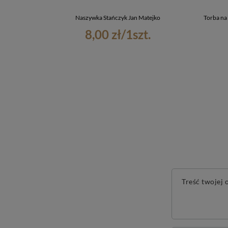
Naszywka Stańczyk Jan Matejko
Torba na
8,00 zł
/
1
szt.
Treść twojej o