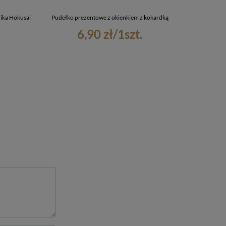
hika Hokusai
Pudełko prezentowe z okienkiem z kokardką
Torba 
6,90 zł
/
1
szt.