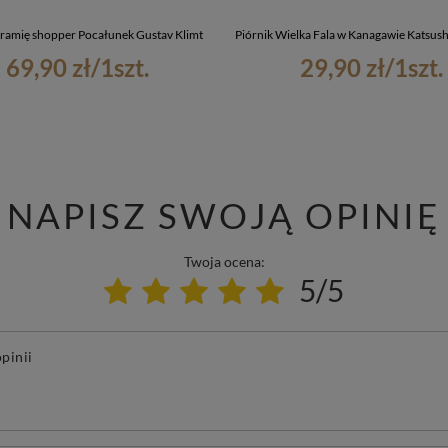
 ramię shopper Pocałunek Gustav Klimt
Piórnik Wielka Fala w Kanagawie Katsus
69,90 zł
/
1
szt.
29,90 zł
/
1
szt.
NAPISZ SWOJĄ OPINIĘ
Twoja ocena:
5/5
pinii