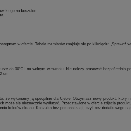
owskiego na koszulce.
ra.
tępnym w ofercie. Tabela rozmiarów znajduje się po kliknięciu: „Sprawdź w
raturze do 30°C i na wolnym wirowaniu. Nie należy prasować bezpośrednio 
 2 cm.
, że wykonamy ją specjalnie dla Ciebie. Otrzymasz nowy produkt, który ni
ch może się nieznacznie wydłużyć. Przedstawione w ofercie zdjęcia produktu
enia kolorów ekranu. Koszulka bez personalizacji, czyli bez dodatkowego nap