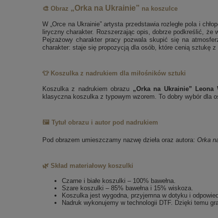
„Orka na Ukrainie”
🎨 Obraz
na koszulce
W „Orce na Ukrainie” artysta przedstawia rozległe pola i ch
liryczny charakter. Rozszerzając opis, dobrze podkreślić, że
Pejzażowy charakter pracy pozwala skupić się na atmosferze
charakter: staje się propozycją dla osób, które cenią sztukę z
👕 Koszulka z nadrukiem dla miłośników sztuki
Koszulka z nadrukiem obrazu
„Orka na Ukrainie” Leona
klasyczna koszulka z typowym wzorem. To dobry wybór dla osó
🖼️ Tytuł obrazu i autor pod nadrukiem
Pod obrazem umieszczamy nazwę dzieła oraz autora:
Orka na
🌿 Skład materiałowy koszulki
Czarne i białe koszulki – 100% bawełna.
Szare koszulki – 85% bawełna i 15% wiskoza.
Koszulka jest wygodna, przyjemna w dotyku i odpowie
Nadruk wykonujemy w technologii DTF. Dzięki temu gra