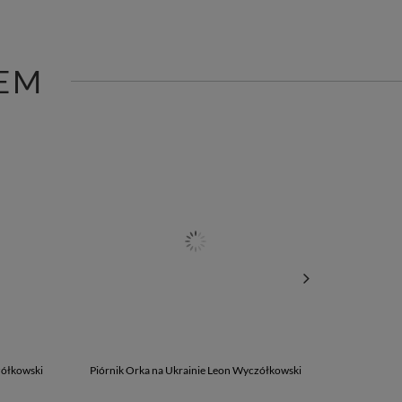
EM
zółkowski
Piórnik Orka na Ukrainie Leon Wyczółkowski
Bluza oversiz
1