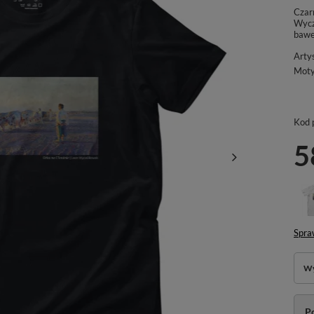
Czarn
Wycz
bawe
Arty
Mot
Kod 
5
Spra
Wy
P