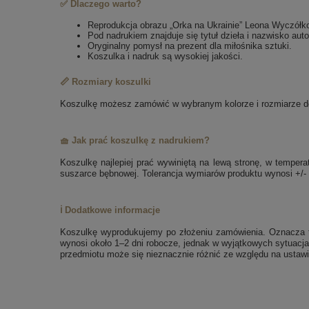
✅ Dlaczego warto?
Reprodukcja obrazu „Orka na Ukrainie” Leona Wyczółk
Pod nadrukiem znajduje się tytuł dzieła i nazwisko auto
Oryginalny pomysł na prezent dla miłośnika sztuki.
Koszulka i nadruk są wysokiej jakości.
📏 Rozmiary koszulki
Koszulkę możesz zamówić w wybranym kolorze i rozmiarze dos
🧺 Jak prać koszulkę z nadrukiem?
Koszulkę najlepiej prać wywiniętą na lewą stronę, w tempe
suszarce bębnowej. Tolerancja wymiarów produktu wynosi +/-
ℹ️ Dodatkowe informacje
Koszulkę wyprodukujemy po złożeniu zamówienia. Oznacza to
wynosi około 1–2 dni robocze, jednak w wyjątkowych sytuacja
przedmiotu może się nieznacznie różnić ze względu na ustawi