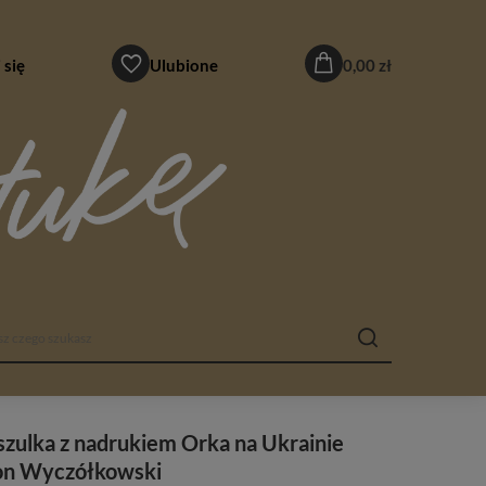
 się
Ulubione
0,00 zł
zulka z nadrukiem Orka na Ukrainie
on Wyczółkowski