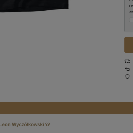
Do
au
 Leon Wyczółkowski 👕