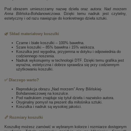
Pod obrazem umieszczamy nazwę dzieła oraz autora:
Nad morzem
Anna Bilińska-Bohdanowiczowa
. Dzięki temu nadruk jest czytelny,
estetyczny i od razu nawiązuje do konkretnego dzieła sztuki.
🌿 Skład materiałowy koszulki
Czarne i białe koszulki – 100% bawełna.
Szare koszulki – 85% bawełna i 15% wiskoza.
Koszulka jest wygodna, przyjemna w dotyku i odpowiednia do
codziennego noszenia.
Nadruk wykonujemy w technologii DTF. Dzięki temu grafika jest
wyraźna, estetyczna i dobrze sprawdza się przy codziennym
użytkowaniu koszulki.
✅ Dlaczego warto?
Reprodukcja obrazu „Nad morzem” Anny Bilińskiej-
Bohdanowiczowej na koszulce.
Pod nadrukiem znajduje się tytuł dzieła i nazwisko autora.
Oryginalny pomysł na prezent dla miłośnika sztuki.
Koszulka i nadruk są wysokiej jakości.
📏 Rozmiary koszulki
Koszulkę możesz zamówić w wybranym kolorze i rozmiarze dostępnym