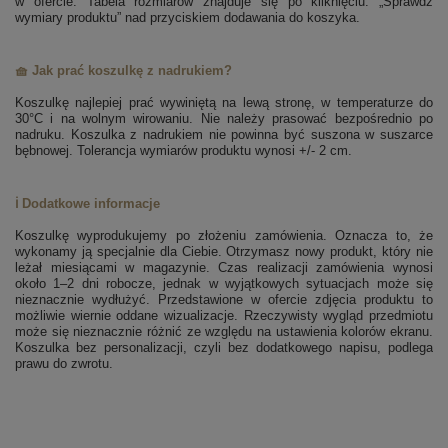
w ofercie. Tabela rozmiarów znajduje się po kliknięciu: „Sprawdź
wymiary produktu” nad przyciskiem dodawania do koszyka.
🧺 Jak prać koszulkę z nadrukiem?
Koszulkę najlepiej prać wywiniętą na lewą stronę, w temperaturze do
30°C i na wolnym wirowaniu. Nie należy prasować bezpośrednio po
nadruku. Koszulka z nadrukiem nie powinna być suszona w suszarce
bębnowej. Tolerancja wymiarów produktu wynosi +/- 2 cm.
ℹ️ Dodatkowe informacje
Koszulkę wyprodukujemy po złożeniu zamówienia. Oznacza to, że
wykonamy ją specjalnie dla Ciebie. Otrzymasz nowy produkt, który nie
leżał miesiącami w magazynie. Czas realizacji zamówienia wynosi
około 1–2 dni robocze, jednak w wyjątkowych sytuacjach może się
nieznacznie wydłużyć. Przedstawione w ofercie zdjęcia produktu to
możliwie wiernie oddane wizualizacje. Rzeczywisty wygląd przedmiotu
może się nieznacznie różnić ze względu na ustawienia kolorów ekranu.
Koszulka bez personalizacji, czyli bez dodatkowego napisu, podlega
prawu do zwrotu.