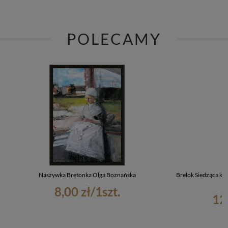
POLECAMY
Naszywka Bretonka Olga Boznańska
Brelok Siedząca ko
8,00 zł
/
1
szt.
12