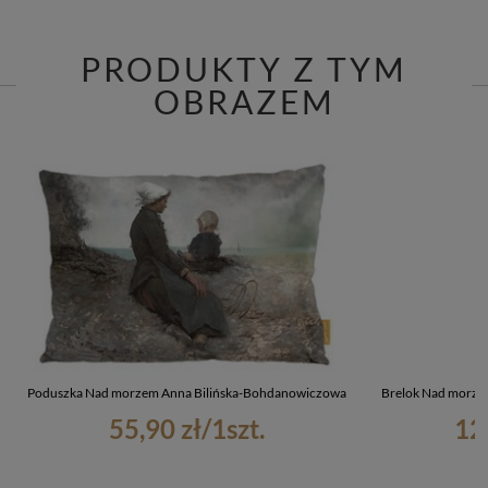
PRODUKTY Z TYM
OBRAZEM
Poduszka Nad morzem Anna Bilińska-Bohdanowiczowa
Brelok Nad morze
55,90 zł
/
1
szt.
12