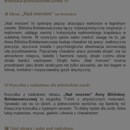
Bilińska-Bohdanowiczowa 👕
„Nad morzem”
🎨 Obraz
na koszulce
„Nad morzem” to spokojny pejzaż ukazujący wybrzeże w łagodnym
świetle. Bilińska-Bohdanowiczowa łączy impresjonistyczne inspiracje z
realizmem, oddając nastrój i kolorystykę nadmorskiego krajobrazu w
subtelnej formie. W szerszym opisie warto zwrócić uwagę na to, jak
Anna Bilińska-Bohdanowiczowa buduje charakter tej pracy: realistyczna
precyzja, wyczucie światła i psychologiczna obserwacja wzmacniają
siłę przedstawienia. Pejzażowy charakter pracy pozwala skupić się na
atmosferze miejsca, świetle i harmonii natury, dzięki czemu obraz
działa bardzo nastrojowo. Dzięki temu „Nad morzem” można
przedstawić jako dzieło atrakcyjne nie tylko wizualnie, ale też bogate w
klimat, kontekst i rozpoznawalny język artystyczny.
👕 Koszulka z nadrukiem dla miłośników sztuki
Koszulka z nadrukiem obrazu
„Nad morzem” Anny Bilińskiej-
Bohdanowiczowej
to wygodny T-shirt z artystycznym motywem.
Sprawdzi się na co dzień, a jednocześnie wyróżnia się bardziej niż
klasyczna koszulka z typowym wzorem. To dobry wybór dla osób, które
lubią malarstwo, muzea, galerie i ubrania z charakterem.
🖼️ Tytuł obrazu i autor pod nadrukiem