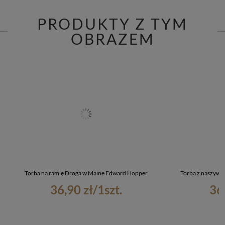
PRODUKTY Z TYM
OBRAZEM
Torba na ramię Droga w Maine Edward Hopper
Torba z naszywk
36,90 zł
/
1
szt.
36