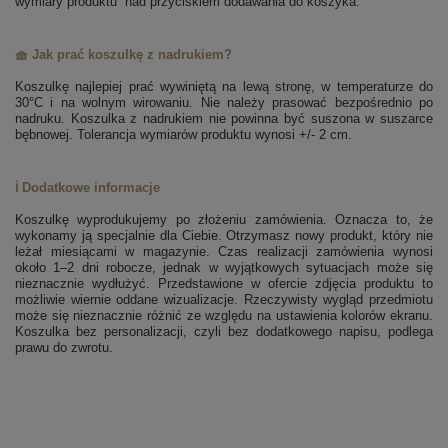
wymiary produktu” nad przyciskiem dodawania do koszyka.
🧺 Jak prać koszulkę z nadrukiem?
Koszulkę najlepiej prać wywiniętą na lewą stronę, w temperaturze do
30°C i na wolnym wirowaniu. Nie należy prasować bezpośrednio po
nadruku. Koszulka z nadrukiem nie powinna być suszona w suszarce
bębnowej. Tolerancja wymiarów produktu wynosi +/- 2 cm.
ℹ️ Dodatkowe informacje
Koszulkę wyprodukujemy po złożeniu zamówienia. Oznacza to, że
wykonamy ją specjalnie dla Ciebie. Otrzymasz nowy produkt, który nie
leżał miesiącami w magazynie. Czas realizacji zamówienia wynosi
około 1–2 dni robocze, jednak w wyjątkowych sytuacjach może się
nieznacznie wydłużyć. Przedstawione w ofercie zdjęcia produktu to
możliwie wiernie oddane wizualizacje. Rzeczywisty wygląd przedmiotu
może się nieznacznie różnić ze względu na ustawienia kolorów ekranu.
Koszulka bez personalizacji, czyli bez dodatkowego napisu, podlega
prawu do zwrotu.