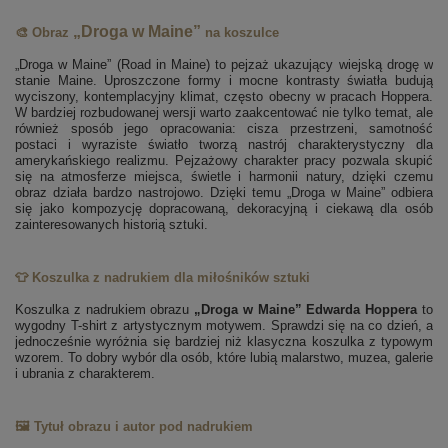
„Droga w Maine”
🎨 Obraz
na koszulce
„Droga w Maine” (Road in Maine) to pejzaż ukazujący wiejską drogę w
stanie Maine. Uproszczone formy i mocne kontrasty światła budują
wyciszony, kontemplacyjny klimat, często obecny w pracach Hoppera.
W bardziej rozbudowanej wersji warto zaakcentować nie tylko temat, ale
również sposób jego opracowania: cisza przestrzeni, samotność
postaci i wyraziste światło tworzą nastrój charakterystyczny dla
amerykańskiego realizmu. Pejzażowy charakter pracy pozwala skupić
się na atmosferze miejsca, świetle i harmonii natury, dzięki czemu
obraz działa bardzo nastrojowo. Dzięki temu „Droga w Maine” odbiera
się jako kompozycję dopracowaną, dekoracyjną i ciekawą dla osób
zainteresowanych historią sztuki.
👕 Koszulka z nadrukiem dla miłośników sztuki
Koszulka z nadrukiem obrazu
„Droga w Maine” Edwarda Hoppera
to
wygodny T-shirt z artystycznym motywem. Sprawdzi się na co dzień, a
jednocześnie wyróżnia się bardziej niż klasyczna koszulka z typowym
wzorem. To dobry wybór dla osób, które lubią malarstwo, muzea, galerie
i ubrania z charakterem.
🖼️ Tytuł obrazu i autor pod nadrukiem