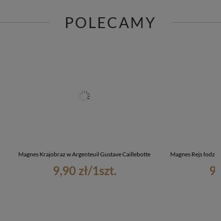
POLECAMY
Magnes Krajobraz w Argenteuil Gustave Caillebotte
Magnes Rejs łodzią 
9,90 zł
/
1
szt.
9,