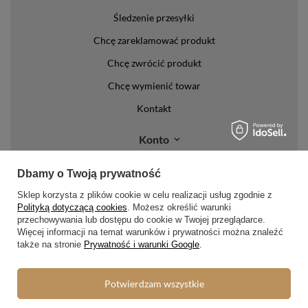
Śledzenie przesyłki
Chcę zareklamować produkt
Chcę zwrócić produkt
Chcę wymienić towar
Kontakt
Konto
Regulaminy
Dbamy o Twoją prywatność
Sklep korzysta z plików cookie w celu realizacji usług zgodnie z
Regulamin
Polityką dotyczącą cookies
. Możesz określić warunki
przechowywania lub dostępu do cookie w Twojej przeglądarce.
Polityka prywatności i cookies
Więcej informacji na temat warunków i prywatności można znaleźć
Lista form płatności
także na stronie
Prywatność i warunki Google
.
Zasady dotyczące zwrotów
Potwierdzam wszystkie
Formy dostawy