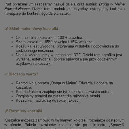
Pod obrazem umieszczamy nazwę dzieła oraz autora:
Droga w Maine
Edward Hopper
. Dzięki temu nadruk jest czytelny, estetyczny i od razu
nawiązuje do konkretnego dzieła sztuki.
🌿 Skład materiałowy koszulki
Czarne i białe koszulki – 100% bawełna.
Szare koszulki – 85% bawełna i 15% wiskoza.
Koszulka jest wygodna, przyjemna w dotyku i odpowiednia do
codziennego noszenia.
Nadruk wykonujemy w technologii DTF. Dzięki temu grafika jest
wyraźna, estetyczna i dobrze sprawdza się przy codziennym
użytkowaniu koszulki.
✅ Dlaczego warto?
Reprodukcja obrazu „Droga w Maine” Edwarda Hoppera na
koszulce.
Pod nadrukiem znajduje się tytuł dzieła i nazwisko autora.
Oryginalny pomysł na prezent dla miłośnika sztuki.
Koszulka i nadruk są wysokiej jakości.
📏 Rozmiary koszulki
Koszulkę możesz zamówić w wybranym kolorze i rozmiarze dostępnym
w ofercie. Tabela rozmiarów znajduje się po kliknięciu: „Sprawdź