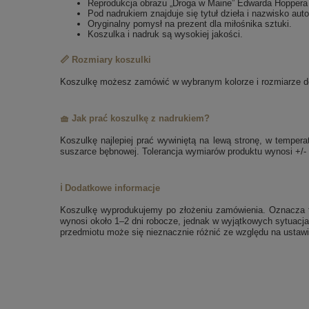
Reprodukcja obrazu „Droga w Maine” Edwarda Hoppera
Pod nadrukiem znajduje się tytuł dzieła i nazwisko auto
Oryginalny pomysł na prezent dla miłośnika sztuki.
Koszulka i nadruk są wysokiej jakości.
📏 Rozmiary koszulki
Koszulkę możesz zamówić w wybranym kolorze i rozmiarze dos
🧺 Jak prać koszulkę z nadrukiem?
Koszulkę najlepiej prać wywiniętą na lewą stronę, w tempe
suszarce bębnowej. Tolerancja wymiarów produktu wynosi +/-
ℹ️ Dodatkowe informacje
Koszulkę wyprodukujemy po złożeniu zamówienia. Oznacza to
wynosi około 1–2 dni robocze, jednak w wyjątkowych sytuacja
przedmiotu może się nieznacznie różnić ze względu na ustawi