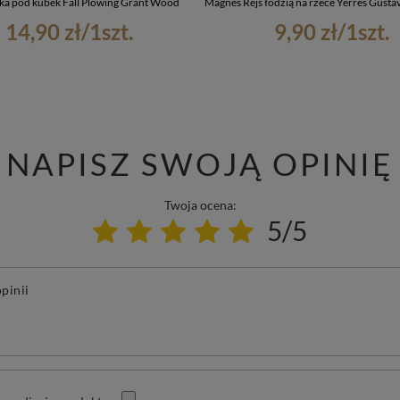
ka pod kubek Fall Plowing Grant Wood
Magnes Rejs łodzią na rzece Yerres Gustav
14,90 zł
/
1
szt.
9,90 zł
/
1
szt.
NAPISZ SWOJĄ OPINIĘ
Twoja ocena:
5/5
pinii