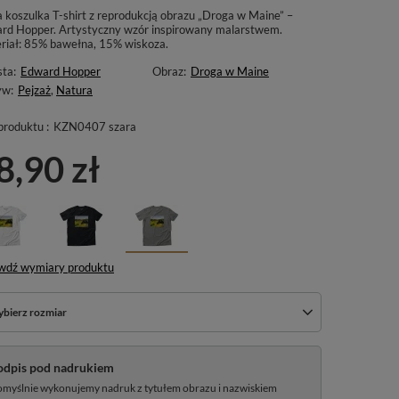
a koszulka T-shirt z reprodukcją obrazu „Droga w Maine” –
rd Hopper. Artystyczny wzór inspirowany malarstwem.
riał: 85% bawełna, 15% wiskoza.
sta:
Edward Hopper
Obraz:
Droga w Maine
yw:
Pejzaż
,
Natura
produktu :
KZN0407 szara
8,90 zł
wdź wymiary produktu
bierz rozmiar
odpis pod nadrukiem
myślnie wykonujemy nadruk z tytułem obrazu i nazwiskiem