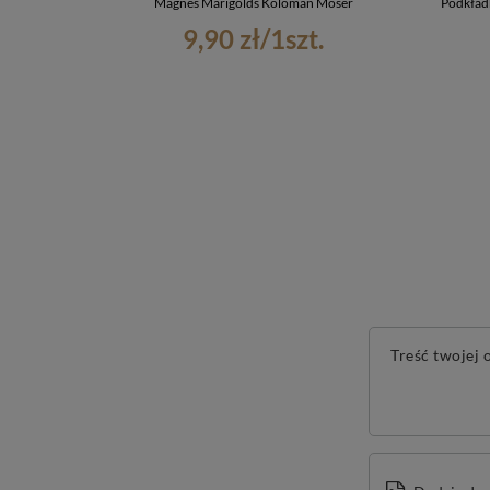
Magnes Marigolds Koloman Moser
Podkład
9,90 zł
/
1
szt.
Treść twojej o