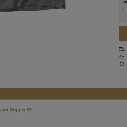
au
ward Hopper 👕