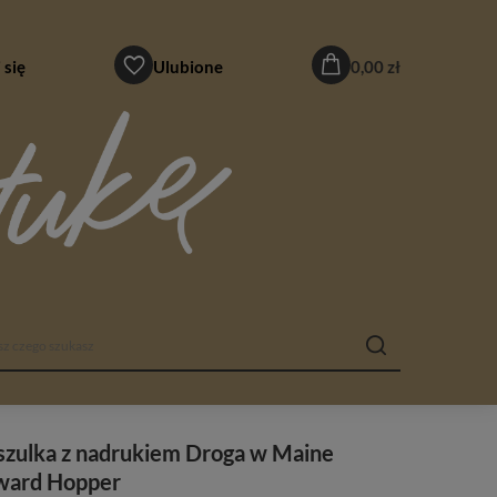
 się
Ulubione
0,00 zł
szulka z nadrukiem Droga w Maine
ward Hopper