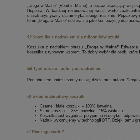
„Droga w Maine” (Road in Maine) to pejzaż ukazujący wiejsk
Hoppera. W bardziej rozbudowanej wersji warto zaakcentow
charakterystyczny dla amerykańskiego realizmu. Pejzażowy ch
temu „Droga w Maine” odbiera się jako kompozycję dopracowan
👕 Koszulka z nadrukiem dla miłośników sztuki
Koszulka z nadrukiem obrazu
„Droga w Maine” Edwarda 
koszulka z typowym wzorem. To dobry wybór dla osób, które lu
🖼️ Tytuł obrazu i autor pod nadrukiem
Pod obrazem umieszczamy nazwę dzieła oraz autora:
Droga 
🌿 Skład materiałowy koszulki
Czarne i białe koszulki – 100% bawełna.
Szare koszulki – 85% bawełna i 15% wiskoza.
Koszulka jest wygodna, przyjemna w dotyku i odpowie
Nadruk wykonujemy w technologii DTF. Dzięki temu gra
✅ Dlaczego warto?