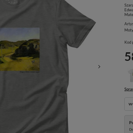
Szar
Edwa
Mate
Arty
Mot
Kod 
5
Spra
Wy
P
Do