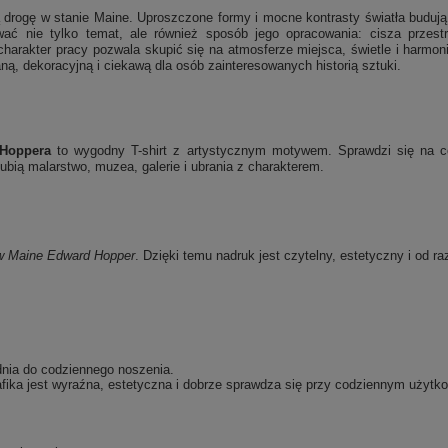
ą drogę w stanie Maine. Uproszczone formy i mocne kontrasty światła buduj
ać nie tylko temat, ale również sposób jego opracowania: cisza przestrz
arakter pracy pozwala skupić się na atmosferze miejsca, świetle i harmonii
ą, dekoracyjną i ciekawą dla osób zainteresowanych historią sztuki.
Hoppera
to wygodny T-shirt z artystycznym motywem. Sprawdzi się na co 
bią malarstwo, muzea, galerie i ubrania z charakterem.
w Maine
Edward Hopper
. Dzięki temu nadruk jest czytelny, estetyczny i od r
dnia do codziennego noszenia.
fika jest wyraźna, estetyczna i dobrze sprawdza się przy codziennym użytko