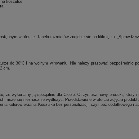
 na koszulce.
ra.
tępnym w ofercie. Tabela rozmiarów znajduje się po kliknięciu: „Sprawdź w
raturze do 30°C i na wolnym wirowaniu. Nie należy prasować bezpośrednio 
 2 cm.
, że wykonamy ją specjalnie dla Ciebie. Otrzymasz nowy produkt, który ni
ch może się nieznacznie wydłużyć. Przedstawione w ofercie zdjęcia produktu
enia kolorów ekranu. Koszulka bez personalizacji, czyli bez dodatkowego nap