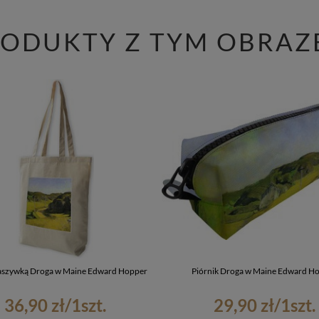
RODUKTY Z TYM OBRAZ
naszywką Droga w Maine Edward Hopper
Piórnik Droga w Maine Edward H
36,90 zł
/
1
szt.
29,90 zł
/
1
szt.