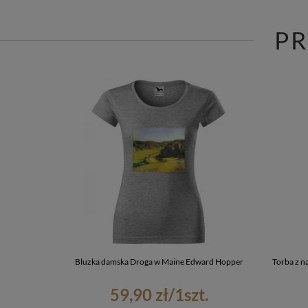
P
Bluzka damska Droga w Maine Edward Hopper
Torba z 
59,90 zł
/
1
szt.