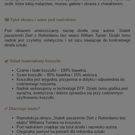
osób, które lubią malarstwo, muzea, galerie i ubrania z charakterem.
🖼️ Tytuł obrazu i autor pod nadrukiem
Pod obrazem umieszczamy nazwę dzieła oraz autora:
Statek
pasażerski Dort z Rotterdamu bez wiatru
William Turner
. Dzięki temu
nadruk jest czytelny, estetyczny i od razu nawiązuje do konkretnego
dzieła sztuki.
🌿 Skład materiałowy koszulki
Czarne i białe koszulki – 100% bawełna.
Szare koszulki – 85% bawełna i 15% wiskoza.
Koszulka jest wygodna, przyjemna w dotyku i odpowiednia do
codziennego noszenia.
Nadruk wykonujemy w technologii DTF. Dzięki temu grafika jest
wyraźna, estetyczna i dobrze sprawdza się przy codziennym
użytkowaniu koszulki.
✅ Dlaczego warto?
Reprodukcja obrazu „Statek pasażerski Dort z Rotterdamu bez
wiatru” Williama Turnera na koszulce.
Pod nadrukiem znajduje się tytuł dzieła i nazwisko autora.
Oryginalny pomysł na prezent dla miłośnika sztuki.