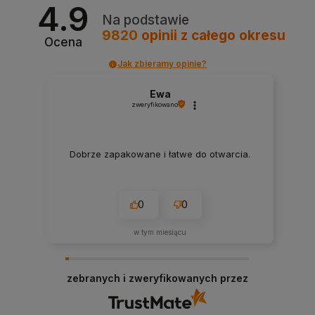
4.9
Na podstawie
9820
opinii
z całego okresu
Ocena
Jak zbieramy opinie?
Ewa
zweryfikowano
Dobrze zapakowane i łatwe do otwarcia.
0
0
w tym miesiącu
zebranych i zweryfikowanych przez