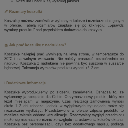
Koszulka i nadruk są wysokiej jakości.
📏 Rozmiary koszulki
Koszulkę możesz zamówić w wybranym kolorze i rozmiarze dostępnym
w ofercie. Tabela rozmiarów znajduje się po kliknięciu: „Sprawdź
wymiary produktu” nad przyciskiem dodawania do koszyka.
🧺 Jak prać koszulkę z nadrukiem?
Koszulkę najlepiej prać wywiniętą na lewą stronę, w temperaturze do
30°C i na wolnym wirowaniu. Nie należy prasować bezpośrednio po
nadruku. Koszulka z nadrukiem nie powinna być suszona w suszarce
bębnowej. Tolerancja wymiarów produktu wynosi +/- 2 cm.
ℹ️ Dodatkowe informacje
Koszulkę wyprodukujemy po złożeniu zamówienia. Oznacza to, że
wykonamy ją specjalnie dla Ciebie. Otrzymasz nowy produkt, który nie
leżał miesiącami w magazynie. Czas realizacji zamówienia wynosi
około 1–2 dni robocze, jednak w wyjątkowych sytuacjach może się
nieznacznie wydłużyć. Przedstawione w ofercie zdjęcia produktu to
możliwie wiernie oddane wizualizacje. Rzeczywisty wygląd przedmiotu
może się nieznacznie różnić ze względu na ustawienia kolorów ekranu.
Koszulka bez personalizacji, czyli bez dodatkowego napisu, podlega