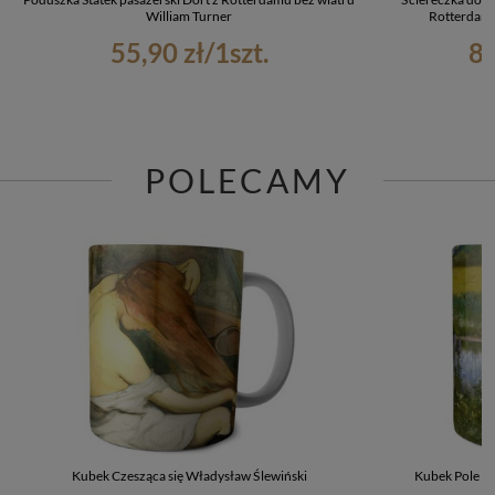
William Turner
Rotterdamu
55,90 zł
/
1
szt.
8,
POLECAMY
Kubek Czesząca się Władysław Ślewiński
Kubek Pole ł