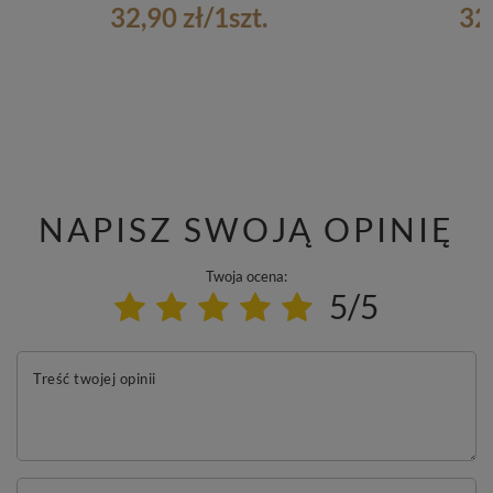
32,90 zł
/
1
szt.
32
NAPISZ SWOJĄ OPINIĘ
Twoja ocena:
5/5
Treść twojej opinii