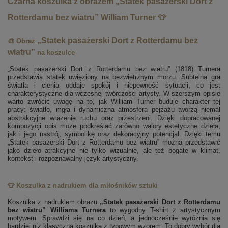
Czarna koszulka z obrazem „Statek pasażerski Dort z
Rotterdamu bez wiatru” William Turner 👕
„Statek pasażerski Dort z Rotterdamu bez
🎨 Obraz
wiatru”
na koszulce
„Statek pasażerski Dort z Rotterdamu bez wiatru” (1818) Turnera
przedstawia statek uwięziony na bezwietrznym morzu. Subtelna gra
światła i cienia oddaje spokój i niepewność sytuacji, co jest
charakterystyczne dla wczesnej twórczości artysty. W szerszym opisie
warto zwrócić uwagę na to, jak William Turner buduje charakter tej
pracy: światło, mgła i dynamiczna atmosfera pejzażu tworzą niemal
abstrakcyjne wrażenie ruchu oraz przestrzeni. Dzięki dopracowanej
kompozycji opis może podkreślać zarówno walory estetyczne dzieła,
jak i jego nastrój, symbolikę oraz dekoracyjny potencjał. Dzięki temu
„Statek pasażerski Dort z Rotterdamu bez wiatru” można przedstawić
jako dzieło atrakcyjne nie tylko wizualnie, ale też bogate w klimat,
kontekst i rozpoznawalny język artystyczny.
👕 Koszulka z nadrukiem dla miłośników sztuki
Koszulka z nadrukiem obrazu
„Statek pasażerski Dort z Rotterdamu
bez wiatru” Williama Turnera
to wygodny T-shirt z artystycznym
motywem. Sprawdzi się na co dzień, a jednocześnie wyróżnia się
bardziej niż klasyczna koszulka z typowym wzorem. To dobry wybór dla