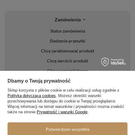
Zamówienia
Status zamówienia
Śledzenie przesyłki
Chcę zareklamować produkt
Chcę zwrócić produkt
Chcę wymienić towar
Kontakt
Dbamy o Twoją prywatność
Sklep korzysta z plików cookie w celu realizacji usług zgodnie z
Konto
Polityką dotyczącą cookies
. Możesz określić warunki
przechowywania lub dostępu do cookie w Twojej przeglądarce.
Więcej informacji na temat warunków i prywatności można znaleźć
Regulaminy
także na stronie
Prywatność i warunki Google
.
Regulamin
Potwierdzam wszystkie
Polityka prywatności i cookies