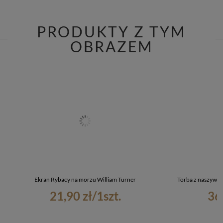
PRODUKTY Z TYM
OBRAZEM
Ekran Rybacy na morzu William Turner
Torba z naszywką
21,90 zł
/
1
szt.
36