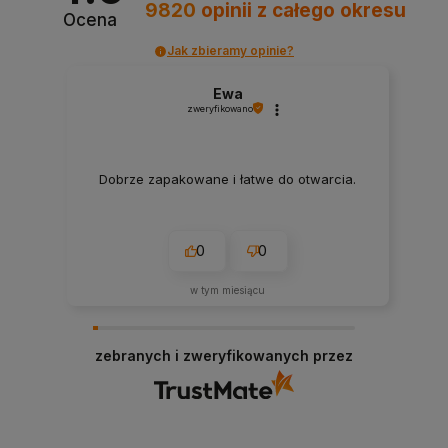
9820
opinii
z całego okresu
Ocena
Jak zbieramy opinie?
Ewa
zweryfikowano
Dobrze zapakowane i łatwe do otwarcia.
0
0
w tym miesiącu
zebranych i zweryfikowanych przez