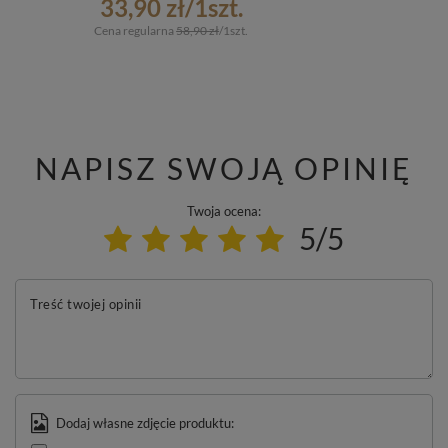
33,90 zł
/
1
szt.
Cena regularna
58,90 zł
/
1
szt.
NAPISZ SWOJĄ OPINIĘ
Twoja ocena:
5/5
Treść twojej opinii
Dodaj własne zdjęcie produktu: