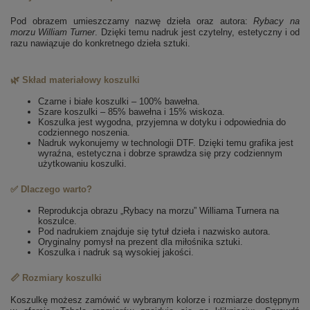
Pod obrazem umieszczamy nazwę dzieła oraz autora:
Rybacy na
morzu
William Turner
. Dzięki temu nadruk jest czytelny, estetyczny i od
razu nawiązuje do konkretnego dzieła sztuki.
🌿 Skład materiałowy koszulki
Czarne i białe koszulki – 100% bawełna.
Szare koszulki – 85% bawełna i 15% wiskoza.
Koszulka jest wygodna, przyjemna w dotyku i odpowiednia do
codziennego noszenia.
Nadruk wykonujemy w technologii DTF. Dzięki temu grafika jest
wyraźna, estetyczna i dobrze sprawdza się przy codziennym
użytkowaniu koszulki.
✅ Dlaczego warto?
Reprodukcja obrazu „Rybacy na morzu” Williama Turnera na
koszulce.
Pod nadrukiem znajduje się tytuł dzieła i nazwisko autora.
Oryginalny pomysł na prezent dla miłośnika sztuki.
Koszulka i nadruk są wysokiej jakości.
📏 Rozmiary koszulki
Koszulkę możesz zamówić w wybranym kolorze i rozmiarze dostępnym