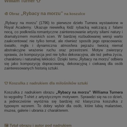
William Turner 👕
„Rybacy na morzu”
🎨 Obraz
na koszulce
„Rybacy na morzu” (1796) to pierwsze dzieło Turnera wystawione w
Royal Academy. Ukazuje niewielką łódź rybacką walczącą z falami
nocą, co podkreśla romantyczne zainteresowanie artysty siłami natury i
dramatyzmem morskich scen. W bardziej rozbudowanej wersji warto
zaakcentować nie tylko temat, ale również sposób jego opracowania:
światło, mgła i dynamiczna atmosfera pejzażu tworzą niemal
abstrakcyjne wrażenie ruchu oraz przestrzeni. Motyw zwierzęcy
sprawia, że kompozycja jest nie tylko dekoracyjna, ale też pełna życia,
charakteru i naturalnej lekkości. Dzięki temu „Rybacy na morzu” odbiera
się jako kompozycję dopracowaną, dekoracyjną i ciekawą dla osób
zainteresowanych historią sztuki.
👕 Koszulka z nadrukiem dla miłośników sztuki
Koszulka z nadrukiem obrazu
„Rybacy na morzu” Williama Turnera
to wygodny T-shirt z artystycznym motywem. Sprawdzi się na co dzień,
a jednocześnie wyróżnia się bardziej niż klasyczna koszulka z
typowym wzorem. To dobry wybór dla osób, które lubią malarstwo,
muzea, galerie i ubrania z charakterem.
🖼️ Tytuł obrazu i autor pod nadrukiem