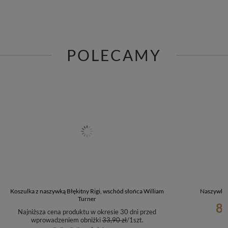
POLECAMY
Koszulka z naszywką Błękitny Rigi, wschód słońca William
Naszywka 
Turner
8,
Najniższa cena produktu w okresie 30 dni przed
wprowadzeniem obniżki
33,90 zł
/
1
szt.