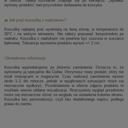
w ofercie. Tabela rozmiarów znajduje się po kliknięciu: „Sprawdź
wymiary produktu” nad przyciskiem dodawania do koszyka.
🧺 Jak prać koszulkę z nadrukiem?
Koszulkę najlepiej prać wywiniętą na lewą stronę, w temperaturze do
30°C i na wolnym wirowaniu. Nie należy prasować bezpośrednio po
nadruku. Koszulka z nadrukiem nie powinna być suszona w suszarce
bębnowej. Tolerancja wymiarów produktu wynosi +/- 2 cm.
ℹ️ Dodatkowe informacje
Koszulkę wyprodukujemy po złożeniu zamówienia. Oznacza to, że
wykonamy ją specjalnie dla Ciebie. Otrzymasz nowy produkt, który nie
leżał miesiącami w magazynie. Czas realizacji zamówienia wynosi
około 1–2 dni robocze, jednak w wyjątkowych sytuacjach może się
nieznacznie wydłużyć. Przedstawione w ofercie zdjęcia produktu to
możliwie wiernie oddane wizualizacje. Rzeczywisty wygląd przedmiotu
może się nieznacznie różnić ze względu na ustawienia kolorów ekranu.
Koszulka bez personalizacji, czyli bez dodatkowego napisu, podlega
prawu do zwrotu.