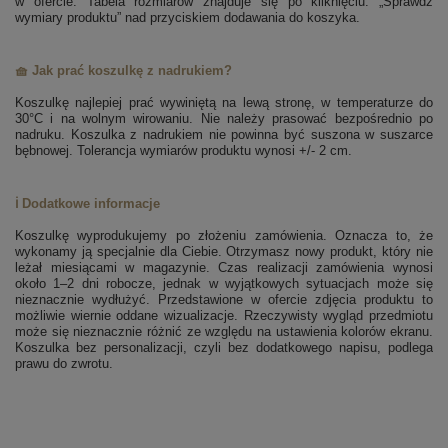
w ofercie. Tabela rozmiarów znajduje się po kliknięciu: „Sprawdź
wymiary produktu” nad przyciskiem dodawania do koszyka.
🧺 Jak prać koszulkę z nadrukiem?
Koszulkę najlepiej prać wywiniętą na lewą stronę, w temperaturze do
30°C i na wolnym wirowaniu. Nie należy prasować bezpośrednio po
nadruku. Koszulka z nadrukiem nie powinna być suszona w suszarce
bębnowej. Tolerancja wymiarów produktu wynosi +/- 2 cm.
ℹ️ Dodatkowe informacje
Koszulkę wyprodukujemy po złożeniu zamówienia. Oznacza to, że
wykonamy ją specjalnie dla Ciebie. Otrzymasz nowy produkt, który nie
leżał miesiącami w magazynie. Czas realizacji zamówienia wynosi
około 1–2 dni robocze, jednak w wyjątkowych sytuacjach może się
nieznacznie wydłużyć. Przedstawione w ofercie zdjęcia produktu to
możliwie wiernie oddane wizualizacje. Rzeczywisty wygląd przedmiotu
może się nieznacznie różnić ze względu na ustawienia kolorów ekranu.
Koszulka bez personalizacji, czyli bez dodatkowego napisu, podlega
prawu do zwrotu.