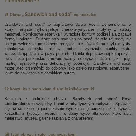
Lichtenstein 👕
„Sandwich and soda”
🎨 Obraz
na koszulce
„Sandwich and soda” to pop-artowe dzieło Roy'a Lichtensteina, w
którym artysta wykorzystuje charakterystyczne motywy z kultury
masowej. Komiksowa estetyka i wyraziste kontury podkreślają zabawę
formą i kolorem. Dłuższy opis powinien pokazać, że siła tej pracy nie
polega wyłącznie na samym motywie, ale również na stylu artysty:
komiksowa estetyka, mocny kontur i wyraziste punkty rastra
wprowadzają dzieło w język pop-artu. Dzięki dopracowanej kompozycji
opis może podkreślać zarówno walory estetyczne dzieła, jak i jego
nastrój, symbolikę oraz dekoracyjny potencjał. „Sandwich and soda”
może więc przemówić do odbiorcy jako dzieło nastrojowe, estetyczne i
łatwe do powiązania z dorobkiem autora.
👕 Koszulka z nadrukiem dla miłośników sztuki
Koszulka z nadrukiem obrazu
„Sandwich and soda” Roya
Lichtensteina
to wygodny T-shirt z artystycznym motywem. Sprawdzi
się na co dzień, a jednocześnie wyróżnia się bardziej niż klasyczna
koszulka z typowym wzorem. To dobry wybór dla osób, które lubią
malarstwo, muzea, galerie i ubrania z charakterem.
🖼️ Tytuł obrazu i autor pod nadrukiem