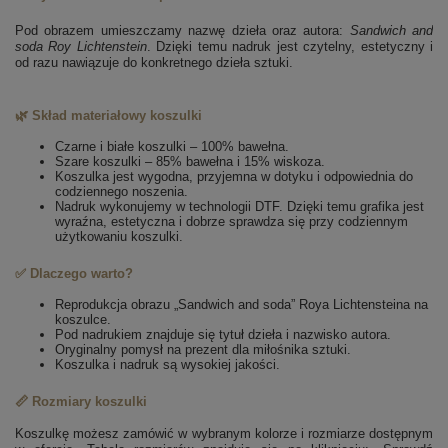
Pod obrazem umieszczamy nazwę dzieła oraz autora:
Sandwich and
soda
Roy Lichtenstein
. Dzięki temu nadruk jest czytelny, estetyczny i
od razu nawiązuje do konkretnego dzieła sztuki.
🌿 Skład materiałowy koszulki
Czarne i białe koszulki – 100% bawełna.
Szare koszulki – 85% bawełna i 15% wiskoza.
Koszulka jest wygodna, przyjemna w dotyku i odpowiednia do
codziennego noszenia.
Nadruk wykonujemy w technologii DTF. Dzięki temu grafika jest
wyraźna, estetyczna i dobrze sprawdza się przy codziennym
użytkowaniu koszulki.
✅ Dlaczego warto?
Reprodukcja obrazu „Sandwich and soda” Roya Lichtensteina na
koszulce.
Pod nadrukiem znajduje się tytuł dzieła i nazwisko autora.
Oryginalny pomysł na prezent dla miłośnika sztuki.
Koszulka i nadruk są wysokiej jakości.
📏 Rozmiary koszulki
Koszulkę możesz zamówić w wybranym kolorze i rozmiarze dostępnym