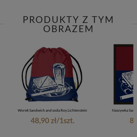
PRODUKTY Z TYM
OBRAZEM
Worek Sandwich and soda Roy Lichtenstein
Naszywka Sandw
48,90 zł
/
1
szt.
8,