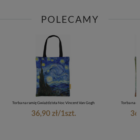
POLECAMY
Torba na ramię Gwiaździsta Noc Vincent Van Gogh
Torba na ra
36,90 zł
/
1
szt.
36