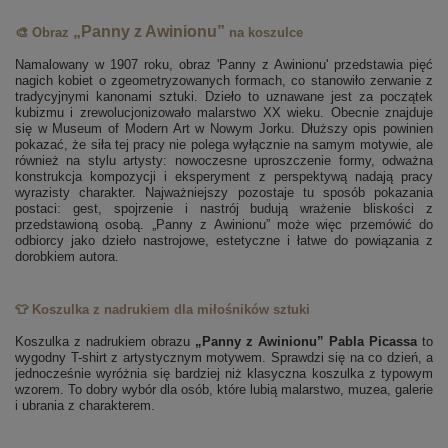
„Panny z Awinionu”
🎨 Obraz
na koszulce
Namalowany w 1907 roku, obraz 'Panny z Awinionu' przedstawia pięć
nagich kobiet o zgeometryzowanych formach, co stanowiło zerwanie z
tradycyjnymi kanonami sztuki. Dzieło to uznawane jest za początek
kubizmu i zrewolucjonizowało malarstwo XX wieku. Obecnie znajduje
się w Museum of Modern Art w Nowym Jorku. Dłuższy opis powinien
pokazać, że siła tej pracy nie polega wyłącznie na samym motywie, ale
również na stylu artysty: nowoczesne uproszczenie formy, odważna
konstrukcja kompozycji i eksperyment z perspektywą nadają pracy
wyrazisty charakter. Najważniejszy pozostaje tu sposób pokazania
postaci: gest, spojrzenie i nastrój budują wrażenie bliskości z
przedstawioną osobą. „Panny z Awinionu” może więc przemówić do
odbiorcy jako dzieło nastrojowe, estetyczne i łatwe do powiązania z
dorobkiem autora.
👕 Koszulka z nadrukiem dla miłośników sztuki
Koszulka z nadrukiem obrazu
„Panny z Awinionu” Pabla Picassa
to
wygodny T-shirt z artystycznym motywem. Sprawdzi się na co dzień, a
jednocześnie wyróżnia się bardziej niż klasyczna koszulka z typowym
wzorem. To dobry wybór dla osób, które lubią malarstwo, muzea, galerie
i ubrania z charakterem.