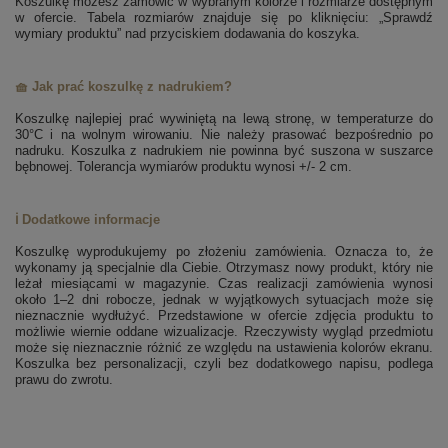
Koszulkę możesz zamówić w wybranym kolorze i rozmiarze dostępnym
w ofercie. Tabela rozmiarów znajduje się po kliknięciu: „Sprawdź
wymiary produktu” nad przyciskiem dodawania do koszyka.
🧺 Jak prać koszulkę z nadrukiem?
Koszulkę najlepiej prać wywiniętą na lewą stronę, w temperaturze do
30°C i na wolnym wirowaniu. Nie należy prasować bezpośrednio po
nadruku. Koszulka z nadrukiem nie powinna być suszona w suszarce
bębnowej. Tolerancja wymiarów produktu wynosi +/- 2 cm.
ℹ️ Dodatkowe informacje
Koszulkę wyprodukujemy po złożeniu zamówienia. Oznacza to, że
wykonamy ją specjalnie dla Ciebie. Otrzymasz nowy produkt, który nie
leżał miesiącami w magazynie. Czas realizacji zamówienia wynosi
około 1–2 dni robocze, jednak w wyjątkowych sytuacjach może się
nieznacznie wydłużyć. Przedstawione w ofercie zdjęcia produktu to
możliwie wiernie oddane wizualizacje. Rzeczywisty wygląd przedmiotu
może się nieznacznie różnić ze względu na ustawienia kolorów ekranu.
Koszulka bez personalizacji, czyli bez dodatkowego napisu, podlega
prawu do zwrotu.