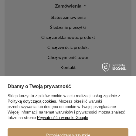
Zamówienia
Status zamówienia
Śledzenie przesyłki
Chcę zareklamować produkt
Chcę zwrócić produkt
Chcę wymienić towar
Kontakt
Konto
Dbamy o Twoją prywatność
Regulaminy
Sklep korzysta z plików cookie w celu realizacji usług zgodnie z
Polityką dotyczącą cookies
. Możesz określić warunki
Regulamin
przechowywania lub dostępu do cookie w Twojej przeglądarce.
Więcej informacji na temat warunków i prywatności można znaleźć
Polityka prywatności i cookies
także na stronie
Prywatność i warunki Google
.
Lista form płatności
Potwierdzam wszystkie