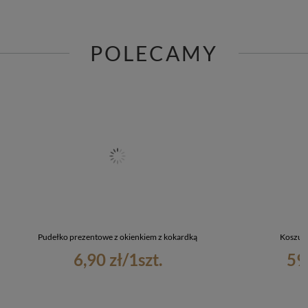
POLECAMY
Pudełko prezentowe z okienkiem z kokardką
Koszulk
6,90 zł
/
1
szt.
59