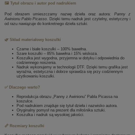
🖼️ Tytuł obrazu i autor pod nadrukiem
Pod obrazem umieszczamy nazwę dzieła oraz autora:
Panny z
Awinionu
Pablo Picasso
. Dzięki temu nadruk jest czytelny, estetyczny i
od razu nawiązuje do konkretnego dzieła sztuki.
🌿 Skład materiałowy koszulki
Czarne i białe koszulki – 100% bawełna.
Szare koszulki – 85% bawełna i 15% wiskoza.
Koszulka jest wygodna, przyjemna w dotyku i odpowiednia do
codziennego noszenia.
Nadruk wykonujemy w technologii DTF. Dzięki temu grafika jest
wyraźna, estetyczna i dobrze sprawdza się przy codziennym
użytkowaniu koszulki.
✅ Dlaczego warto?
Reprodukcja obrazu „Panny z Awinionu” Pabla Picassa na
koszulce.
Pod nadrukiem znajduje się tytuł dzieła i nazwisko autora.
Oryginalny pomysł na prezent dla miłośnika sztuki.
Koszulka i nadruk są wysokiej jakości.
📏 Rozmiary koszulki