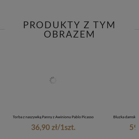
PRODUKTY Z TYM
OBRAZEM
Torba z naszywką Panny z Awinionu Pablo Picasso
Bluzka damska 
36,90 zł
/
1
szt.
59