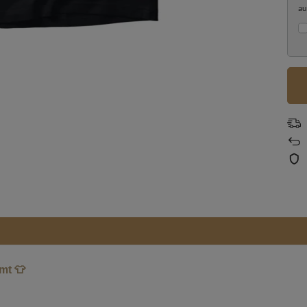
au
mt 👕