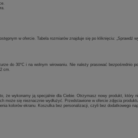
ce.
ra.
tępnym w ofercie. Tabela rozmiarów znajduje się po kliknięciu: „Sprawdź w
raturze do 30°C i na wolnym wirowaniu. Nie należy prasować bezpośrednio 
 2 cm.
, że wykonamy ją specjalnie dla Ciebie. Otrzymasz nowy produkt, który ni
ch może się nieznacznie wydłużyć. Przedstawione w ofercie zdjęcia produktu
enia kolorów ekranu. Koszulka bez personalizacji, czyli bez dodatkowego nap