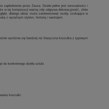
 zapłodnienie przez Zeusa. Dzieło pełne jest sensualności i
, że w tej kompozycji ważną rolę odgrywa dekoracyjność, złote
u głębi, dlatego obraz może zainteresować osoby szukające w
ztukę z wyraźnym stylem, historią i nastrojem.
eśnie wyróżnia się bardziej niż klasyczna koszulka z typowym
je do konkretnego dzieła sztuki.
waniu koszulki.