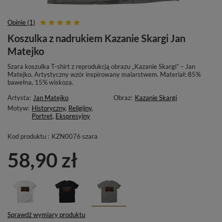
Opinie (1)
Koszulka z nadrukiem Kazanie Skargi Jan
Matejko
Szara koszulka T-shirt z reprodukcją obrazu „Kazanie Skargi” – Jan
Matejko. Artystyczny wzór inspirowany malarstwem. Materiał: 85%
bawełna, 15% wiskoza.
Artysta:
Jan Matejko
Obraz:
Kazanie Skargi
Motyw:
Historyczny
,
Religijny
,
Portret
,
Ekspresyjny
Kod produktu :
KZN0076 szara
58,90 zł
Sprawdź wymiary produktu