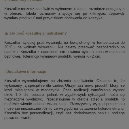
Koszulkę możesz zamówić w wybranym kolorze i rozmiarze dostępnym
w ofercie. Tabela rozmiarów znajduje się po kliknięciu: „Sprawdź
wymiary produktu” nad przyciskiem dodawania do koszyka.
🧺 Jak prać koszulkę z nadrukiem?
Koszulkę najlepiej prać wywiniętą na lewą stronę, w temperaturze do
30°C i na wolnym wirowaniu. Nie należy prasować bezpośrednio po
nadruku. Koszulka z nadrukiem nie powinna być suszona w suszarce
bębnowej. Tolerancja wymiarów produktu wynosi +/- 2 cm.
ℹ️ Dodatkowe informacje
Koszulkę wyprodukujemy po złożeniu zamówienia. Oznacza to, że
wykonamy ją specjalnie dla Ciebie. Otrzymasz nowy produkt, który nie
leżał miesiącami w magazynie. Czas realizacji zamówienia wynosi
około 1–2 dni robocze, jednak w wyjątkowych sytuacjach może się
nieznacznie wydłużyć. Przedstawione w ofercie zdjęcia produktu to
możliwie wiernie oddane wizualizacje. Rzeczywisty wygląd przedmiotu
może się nieznacznie różnić ze względu na ustawienia kolorów ekranu.
Koszulka bez personalizacji, czyli bez dodatkowego napisu, podlega
prawu do zwrotu.