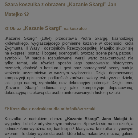
Szara koszulka z obrazem „Kazanie Skargi” Jan
Matejko 👕
„Kazanie Skargi”
🎨 Obraz
na koszulce
„Kazanie Skargi” (1864) przedstawia Piotra Skargę, kaznodzieję
królewskiego, wygłaszającego płomienne kazanie w obecności króla
Zygmunta III Wazy i dostojników Rzeczypospolitej. Matejko skupił się
na ekspresji postaci i bogatej scenografii, tworząc scenę pełną patosu i
symboliki. W bardziej rozbudowanej wersji warto zaakcentować nie
tylko temat, ale również sposób jego opracowania: historyczny
rozmach, dbałość o kostium i gest oraz narracyjność sceny budują
wrażenie uczestnictwa w ważnym wydarzeniu. Dzięki dopracowanej
kompozycji opis może podkreślać zarówno walory estetyczne dzieła,
jak i jego nastrój, symbolikę oraz dekoracyjny potencjał. Dzięki temu
„Kazanie Skargi” odbiera się jako kompozycję dopracowaną,
dekoracyjną i ciekawą dla osób zainteresowanych historią sztuki.
👕 Koszulka z nadrukiem dla miłośników sztuki
Koszulka z nadrukiem obrazu
„Kazanie Skargi” Jana Matejki
to
wygodny T-shirt z artystycznym motywem. Sprawdzi się na co dzień, a
jednocześnie wyróżnia się bardziej niż klasyczna koszulka z typowym
wzorem. To dobry wybór dla osób, które lubią malarstwo, muzea, galerie