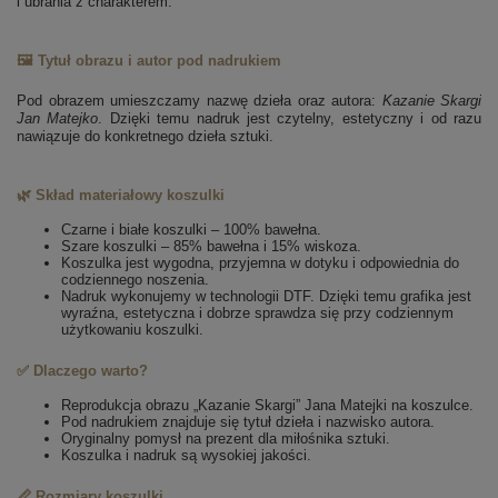
i ubrania z charakterem.
🖼️ Tytuł obrazu i autor pod nadrukiem
Pod obrazem umieszczamy nazwę dzieła oraz autora:
Kazanie Skargi
Jan Matejko
. Dzięki temu nadruk jest czytelny, estetyczny i od razu
nawiązuje do konkretnego dzieła sztuki.
🌿 Skład materiałowy koszulki
Czarne i białe koszulki – 100% bawełna.
Szare koszulki – 85% bawełna i 15% wiskoza.
Koszulka jest wygodna, przyjemna w dotyku i odpowiednia do
codziennego noszenia.
Nadruk wykonujemy w technologii DTF. Dzięki temu grafika jest
wyraźna, estetyczna i dobrze sprawdza się przy codziennym
użytkowaniu koszulki.
✅ Dlaczego warto?
Reprodukcja obrazu „Kazanie Skargi” Jana Matejki na koszulce.
Pod nadrukiem znajduje się tytuł dzieła i nazwisko autora.
Oryginalny pomysł na prezent dla miłośnika sztuki.
Koszulka i nadruk są wysokiej jakości.
📏 Rozmiary koszulki