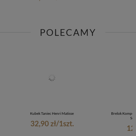
POLECAMY
Kubek Taniec Henri Matisse
Brelok Kompozy
Sev
32,90 zł
/
1
szt.
12