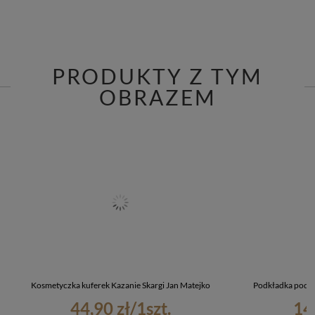
PRODUKTY Z TYM
OBRAZEM
Kosmetyczka kuferek Kazanie Skargi Jan Matejko
Podkładka pod k
44,90 zł
/
1
szt.
14