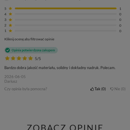
5
1
4
0
3
0
2
0
1
0
Kliknij ocenę aby filtrować opinie
Opinia potwierdzona zakupem
5/5
Bardzo dobra jakość materiału, solidny i dokładny nadruk. Polecam.
2026-06-05
Dariusz
Czy opinia była pomocna?
Tak
0
Nie
0
ZOBACZ OPINIE