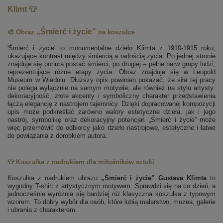
Klimt 👕
„Śmierć i życie”
🎨 Obraz
na koszulce
'Śmierć i życie' to monumentalne dzieło Klimta z 1910-1915 roku,
ukazujące kontrast między śmiercią a radością życia. Po jednej stronie
znajduje się ponura postać śmierci, po drugiej – pełne barw grupy ludzi,
reprezentujące różne etapy życia. Obraz znajduje się w Leopold
Museum w Wiedniu. Dłuższy opis powinien pokazać, że siła tej pracy
nie polega wyłącznie na samym motywie, ale również na stylu artysty:
dekoracyjność, złote akcenty i symboliczny charakter przedstawienia
łączą elegancję z nastrojem tajemnicy. Dzięki dopracowanej kompozycji
opis może podkreślać zarówno walory estetyczne dzieła, jak i jego
nastrój, symbolikę oraz dekoracyjny potencjał. „Śmierć i życie” może
więc przemówić do odbiorcy jako dzieło nastrojowe, estetyczne i łatwe
do powiązania z dorobkiem autora.
👕 Koszulka z nadrukiem dla miłośników sztuki
Koszulka z nadrukiem obrazu
„Śmierć i życie” Gustava Klimta
to
wygodny T-shirt z artystycznym motywem. Sprawdzi się na co dzień, a
jednocześnie wyróżnia się bardziej niż klasyczna koszulka z typowym
wzorem. To dobry wybór dla osób, które lubią malarstwo, muzea, galerie
i ubrania z charakterem.