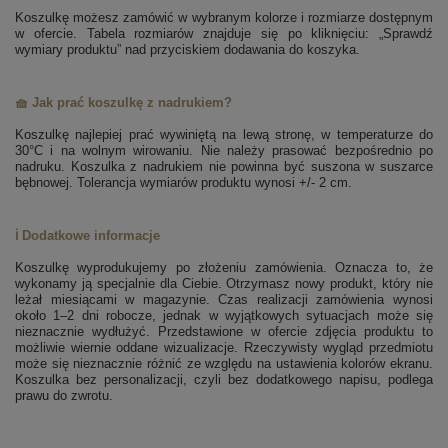
Koszulkę możesz zamówić w wybranym kolorze i rozmiarze dostępnym
w ofercie. Tabela rozmiarów znajduje się po kliknięciu: „Sprawdź
wymiary produktu” nad przyciskiem dodawania do koszyka.
🧺 Jak prać koszulkę z nadrukiem?
Koszulkę najlepiej prać wywiniętą na lewą stronę, w temperaturze do
30°C i na wolnym wirowaniu. Nie należy prasować bezpośrednio po
nadruku. Koszulka z nadrukiem nie powinna być suszona w suszarce
bębnowej. Tolerancja wymiarów produktu wynosi +/- 2 cm.
ℹ️ Dodatkowe informacje
Koszulkę wyprodukujemy po złożeniu zamówienia. Oznacza to, że
wykonamy ją specjalnie dla Ciebie. Otrzymasz nowy produkt, który nie
leżał miesiącami w magazynie. Czas realizacji zamówienia wynosi
około 1–2 dni robocze, jednak w wyjątkowych sytuacjach może się
nieznacznie wydłużyć. Przedstawione w ofercie zdjęcia produktu to
możliwie wiernie oddane wizualizacje. Rzeczywisty wygląd przedmiotu
może się nieznacznie różnić ze względu na ustawienia kolorów ekranu.
Koszulka bez personalizacji, czyli bez dodatkowego napisu, podlega
prawu do zwrotu.