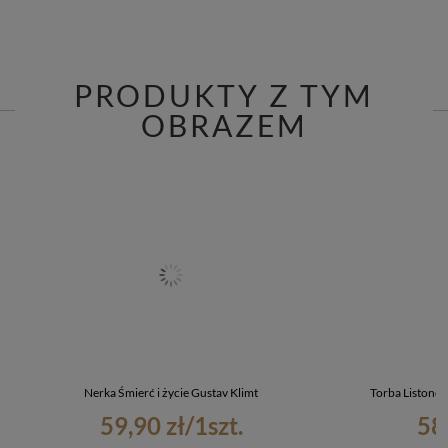
PRODUKTY Z TYM
OBRAZEM
Nerka Śmierć i życie Gustav Klimt
Torba Listonos
59,90 zł
/
1
szt.
58