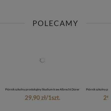
POLECAMY
Piórnik szkolny prostokątny Studium traw Albrecht Dürer
Piórnik szkolny pr
29,90 zł
/
1
szt.
29