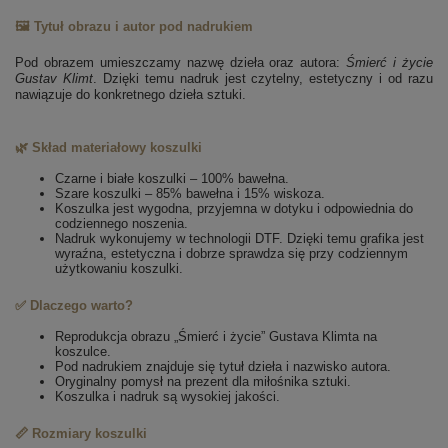
🖼️ Tytuł obrazu i autor pod nadrukiem
Pod obrazem umieszczamy nazwę dzieła oraz autora:
Śmierć i życie
Gustav Klimt
. Dzięki temu nadruk jest czytelny, estetyczny i od razu
nawiązuje do konkretnego dzieła sztuki.
🌿 Skład materiałowy koszulki
Czarne i białe koszulki – 100% bawełna.
Szare koszulki – 85% bawełna i 15% wiskoza.
Koszulka jest wygodna, przyjemna w dotyku i odpowiednia do
codziennego noszenia.
Nadruk wykonujemy w technologii DTF. Dzięki temu grafika jest
wyraźna, estetyczna i dobrze sprawdza się przy codziennym
użytkowaniu koszulki.
✅ Dlaczego warto?
Reprodukcja obrazu „Śmierć i życie” Gustava Klimta na
koszulce.
Pod nadrukiem znajduje się tytuł dzieła i nazwisko autora.
Oryginalny pomysł na prezent dla miłośnika sztuki.
Koszulka i nadruk są wysokiej jakości.
📏 Rozmiary koszulki