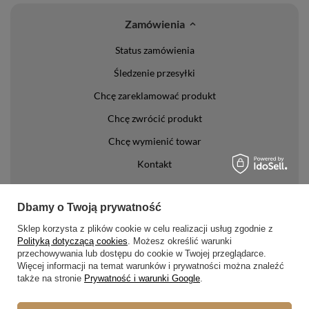
Zamówienia
Status zamówienia
Śledzenie przesyłki
Chcę zareklamować produkt
Chcę zwrócić produkt
Chcę wymienić towar
Kontakt
Konto
Dbamy o Twoją prywatność
Regulaminy
Sklep korzysta z plików cookie w celu realizacji usług zgodnie z
Polityką dotyczącą cookies
. Możesz określić warunki
Regulamin
przechowywania lub dostępu do cookie w Twojej przeglądarce.
Więcej informacji na temat warunków i prywatności można znaleźć
Polityka prywatności i cookies
także na stronie
Prywatność i warunki Google
.
Lista form płatności