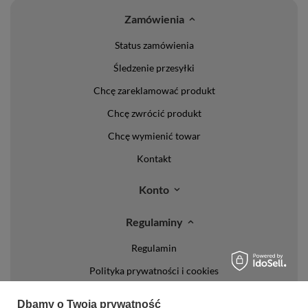
Zamówienia
Status zamówienia
Śledzenie przesyłki
Chcę zareklamować produkt
Chcę zwrócić produkt
Chcę wymienić towar
Kontakt
Konto
Regulaminy
Regulamin
Polityka prywatności i cookies
Lista form płatności
Dbamy o Twoją prywatność