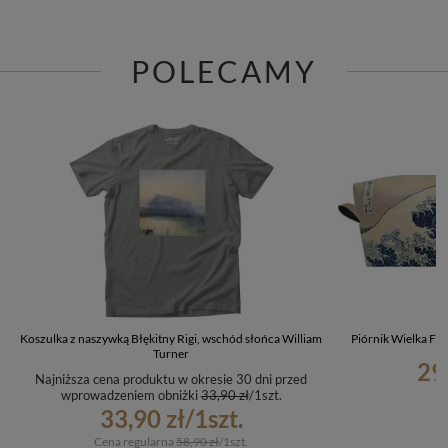
POLECAMY
Koszulka z naszywką Błękitny Rigi, wschód słońca William
Piórnik Wielka Fa
Turner
29
Najniższa cena produktu w okresie 30 dni przed
wprowadzeniem obniżki
33,90 zł
/
1
szt.
33,90 zł
/
1
szt.
Cena regularna
58,90 zł
/
1
szt.