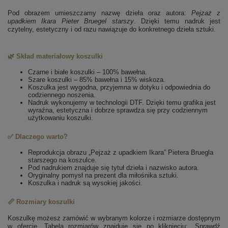
Pod obrazem umieszczamy nazwę dzieła oraz autora:
Pejzaż z
upadkiem Ikara
Pieter Bruegel starszy
. Dzięki temu nadruk jest
czytelny, estetyczny i od razu nawiązuje do konkretnego dzieła sztuki.
🌿 Skład materiałowy koszulki
Czarne i białe koszulki – 100% bawełna.
Szare koszulki – 85% bawełna i 15% wiskoza.
Koszulka jest wygodna, przyjemna w dotyku i odpowiednia do
codziennego noszenia.
Nadruk wykonujemy w technologii DTF. Dzięki temu grafika jest
wyraźna, estetyczna i dobrze sprawdza się przy codziennym
użytkowaniu koszulki.
✅ Dlaczego warto?
Reprodukcja obrazu „Pejzaż z upadkiem Ikara” Pietera Bruegla
starszego na koszulce.
Pod nadrukiem znajduje się tytuł dzieła i nazwisko autora.
Oryginalny pomysł na prezent dla miłośnika sztuki.
Koszulka i nadruk są wysokiej jakości.
📏 Rozmiary koszulki
Koszulkę możesz zamówić w wybranym kolorze i rozmiarze dostępnym
w ofercie. Tabela rozmiarów znajduje się po kliknięciu: „Sprawdź