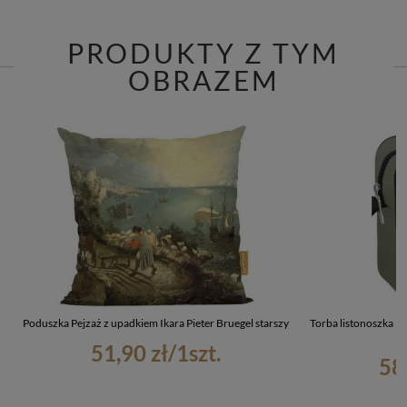
PRODUKTY Z TYM
OBRAZEM
Poduszka Pejzaż z upadkiem Ikara Pieter Bruegel starszy
Torba listonoszka Pe
51,90 zł
/
1
szt.
58