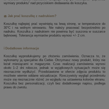
wymiary produktu” nad przyciskiem dodawania do koszyka.
🧺 Jak prać koszulkę z nadrukiem?
Koszulkę najlepiej prać wywiniętą na lewą stronę, w temperaturze do
30°C i na wolnym wirowaniu. Nie należy prasować bezpośrednio po
nadruku. Koszulka z nadrukiem nie powinna być suszona w suszarce
bębnowej. Tolerancja wymiarów produktu wynosi +/- 2 cm.
ℹ️ Dodatkowe informacje
Koszulkę wyprodukujemy po złożeniu zamówienia. Oznacza to, że
wykonamy ją specjalnie dla Ciebie. Otrzymasz nowy produkt, który nie
leżał miesiącami w magazynie. Czas realizacji zamówienia wynosi
około 1–2 dni robocze, jednak w wyjątkowych sytuacjach może się
nieznacznie wydłużyć. Przedstawione w ofercie zdjęcia produktu to
możliwie wiernie oddane wizualizacje. Rzeczywisty wygląd przedmiotu
może się nieznacznie różnić ze względu na ustawienia kolorów ekranu.
Koszulka bez personalizacji, czyli bez dodatkowego napisu, podlega
prawu do zwrotu.