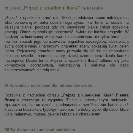
„Pejzaż z upadkiem Ikara”
🎨 Obraz
na koszulce
„Pejzaż z upadkiem Ikara” (ok. 1558) przedstawia scenę mitologiczną
wkomponowaną w realia codziennego życia. Ikar tonie w wodzie na
dalszym planie, podczas gdy na pierwszym planie chłopi spokojnie
pracują. Obraz symbolizuje obojętność świata na ludzkie tragedie. W
bardziej rozbudowanej wersji warto zaakcentować nie tylko temat, ale
również sposób jego opracowania: bogactwo szczegółów, obserwacja
życia codziennego i narracyjny charakter sceny pokazują świat pełen
ruchu. Pejzażowy charakter pracy pozwala skupić się na atmosferze
miejsca, świetle i harmonii natury, dzięki czemu obraz działa bardzo
nastrojowo. Dzięki temu „Pejzaż z upadkiem Ikara” odbiera się jako
kompozycję dopracowaną, dekoracyjną i ciekawą dla osób
zainteresowanych historią sztuki.
👕 Koszulka z nadrukiem dla miłośników sztuki
Koszulka z nadrukiem obrazu
„Pejzaż z upadkiem Ikara” Pietera
Bruegla starszego
to wygodny T-shirt z artystycznym motywem.
Sprawdzi się na co dzień, a jednocześnie wyróżnia się bardziej niż
klasyczna koszulka z typowym wzorem. To dobry wybór dla osób, które
lubią malarstwo, muzea, galerie i ubrania z charakterem.
🖼️ Tytuł obrazu i autor pod nadrukiem