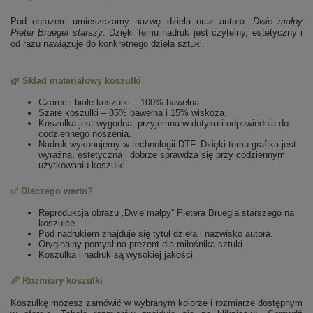
Pod obrazem umieszczamy nazwę dzieła oraz autora:
Dwie małpy
Pieter Bruegel starszy
. Dzięki temu nadruk jest czytelny, estetyczny i
od razu nawiązuje do konkretnego dzieła sztuki.
🌿 Skład materiałowy koszulki
Czarne i białe koszulki – 100% bawełna.
Szare koszulki – 85% bawełna i 15% wiskoza.
Koszulka jest wygodna, przyjemna w dotyku i odpowiednia do
codziennego noszenia.
Nadruk wykonujemy w technologii DTF. Dzięki temu grafika jest
wyraźna, estetyczna i dobrze sprawdza się przy codziennym
użytkowaniu koszulki.
✅ Dlaczego warto?
Reprodukcja obrazu „Dwie małpy” Pietera Bruegla starszego na
koszulce.
Pod nadrukiem znajduje się tytuł dzieła i nazwisko autora.
Oryginalny pomysł na prezent dla miłośnika sztuki.
Koszulka i nadruk są wysokiej jakości.
📏 Rozmiary koszulki
Koszulkę możesz zamówić w wybranym kolorze i rozmiarze dostępnym