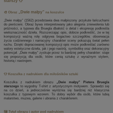
starszy 👕
„Dwie małpy”
🎨 Obraz
na koszulce
„Dwie małpy” (1562) przedstawia dwa małpiszony przykute łańcuchami
do pierścieni. Obraz bywa interpretowany jako alegoria zniewolenia lub
próżności, a typowa dla Bruegla dbałość o detal i ekspresję podkreśla
wieloznaczność dzieła. Rozszerzając opis, dobrze podkreślić, że w tej
kompozycji ważną rolę odgrywa bogactwo szczegółów, obserwacja
życia codziennego i narracyjny charakter sceny pokazują świat pełen
ruchu. Dzięki dopracowanej kompozycji opis może podkreślać zarówno
walory estetyczne dzieła, jak i jego nastrój, symbolikę oraz dekoracyjny
potencjał. „Dwie małpy” zyskuje przez to bardziej pełny charakter: staje
się propozycją dla osób, które cenią sztukę z wyraźnym stylem,
historią i nastrojem.
👕 Koszulka z nadrukiem dla miłośników sztuki
Koszulka z nadrukiem obrazu
„Dwie małpy” Pietera Bruegla
starszego
to wygodny T-shirt z artystycznym motywem. Sprawdzi się
na co dzień, a jednocześnie wyróżnia się bardziej niż klasyczna
koszulka z typowym wzorem. To dobry wybór dla osób, które lubią
malarstwo, muzea, galerie i ubrania z charakterem.
🖼️ Tytuł obrazu i autor pod nadrukiem