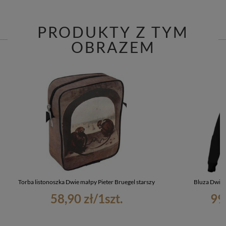
PRODUKTY Z TYM
OBRAZEM
Torba listonoszka Dwie małpy Pieter Bruegel starszy
Bluza Dwie 
58,90 zł
/
1
szt.
99