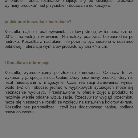
w ofercie. Tabela rozmiarów znajduje się po kliknięciu: „Sprawdź
wymiary produktu” nad przyciskiem dodawania do koszyka.
🧺 Jak prać koszulkę z nadrukiem?
Koszulkę najlepiej prać wywiniętą na lewą stronę, w temperaturze do
30°C i na wolnym wirowaniu. Nie należy prasować bezpośrednio po
nadruku. Koszulka z nadrukiem nie powinna być suszona w suszarce
bębnowej. Tolerancja wymiarów produktu wynosi +/- 2 cm.
ℹ️ Dodatkowe informacje
Koszulkę wyprodukujemy po złożeniu zamówienia. Oznacza to, że
wykonamy ją specjalnie dla Ciebie. Otrzymasz nowy produkt, który nie
leżał miesiącami w magazynie. Czas realizacji zamówienia wynosi
około 1–2 dni robocze, jednak w wyjątkowych sytuacjach może się
nieznacznie wydłużyć. Przedstawione w ofercie zdjęcia produktu to
możliwie wiernie oddane wizualizacje. Rzeczywisty wygląd przedmiotu
może się nieznacznie różnić ze względu na ustawienia kolorów ekranu.
Koszulka bez personalizacji, czyli bez dodatkowego napisu, podlega
prawu do zwrotu.