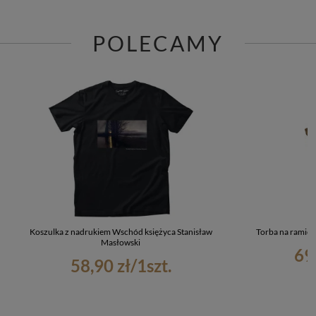
POLECAMY
Koszulka z nadrukiem Wschód księżyca Stanisław
Torba na ramię 
Masłowski
69
58,90 zł
/
1
szt.