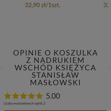
32,90 zł
/
1
szt.
32
OPINIE O KOSZULKA
Z NADRUKIEM
WSCHÓD KSIĘŻYCA
STANISŁAW
MASŁOWSKI
5.00
Liczba wystawionych opinii: 2