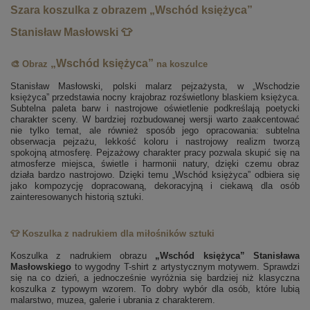
Szara koszulka z obrazem „Wschód księżyca”
Stanisław Masłowski 👕
„Wschód księżyca”
🎨 Obraz
na koszulce
Stanisław Masłowski, polski malarz pejzażysta, w „Wschodzie
księżyca” przedstawia nocny krajobraz rozświetlony blaskiem księżyca.
Subtelna paleta barw i nastrojowe oświetlenie podkreślają poetycki
charakter sceny. W bardziej rozbudowanej wersji warto zaakcentować
nie tylko temat, ale również sposób jego opracowania: subtelna
obserwacja pejzażu, lekkość koloru i nastrojowy realizm tworzą
spokojną atmosferę. Pejzażowy charakter pracy pozwala skupić się na
atmosferze miejsca, świetle i harmonii natury, dzięki czemu obraz
działa bardzo nastrojowo. Dzięki temu „Wschód księżyca” odbiera się
jako kompozycję dopracowaną, dekoracyjną i ciekawą dla osób
zainteresowanych historią sztuki.
👕 Koszulka z nadrukiem dla miłośników sztuki
Koszulka z nadrukiem obrazu
„Wschód księżyca” Stanisława
Masłowskiego
to wygodny T-shirt z artystycznym motywem. Sprawdzi
się na co dzień, a jednocześnie wyróżnia się bardziej niż klasyczna
koszulka z typowym wzorem. To dobry wybór dla osób, które lubią
malarstwo, muzea, galerie i ubrania z charakterem.