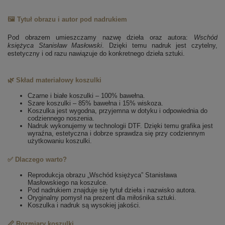
🖼️ Tytuł obrazu i autor pod nadrukiem
Pod obrazem umieszczamy nazwę dzieła oraz autora:
Wschód
księżyca
Stanisław Masłowski
. Dzięki temu nadruk jest czytelny,
estetyczny i od razu nawiązuje do konkretnego dzieła sztuki.
🌿 Skład materiałowy koszulki
Czarne i białe koszulki – 100% bawełna.
Szare koszulki – 85% bawełna i 15% wiskoza.
Koszulka jest wygodna, przyjemna w dotyku i odpowiednia do
codziennego noszenia.
Nadruk wykonujemy w technologii DTF. Dzięki temu grafika jest
wyraźna, estetyczna i dobrze sprawdza się przy codziennym
użytkowaniu koszulki.
✅ Dlaczego warto?
Reprodukcja obrazu „Wschód księżyca” Stanisława
Masłowskiego na koszulce.
Pod nadrukiem znajduje się tytuł dzieła i nazwisko autora.
Oryginalny pomysł na prezent dla miłośnika sztuki.
Koszulka i nadruk są wysokiej jakości.
📏 Rozmiary koszulki