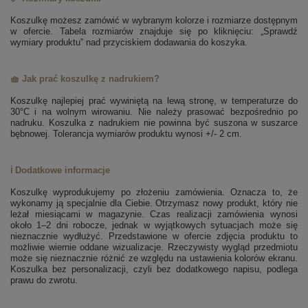
Koszulkę możesz zamówić w wybranym kolorze i rozmiarze dostępnym
w ofercie. Tabela rozmiarów znajduje się po kliknięciu: „Sprawdź
wymiary produktu” nad przyciskiem dodawania do koszyka.
🧺 Jak prać koszulkę z nadrukiem?
Koszulkę najlepiej prać wywiniętą na lewą stronę, w temperaturze do
30°C i na wolnym wirowaniu. Nie należy prasować bezpośrednio po
nadruku. Koszulka z nadrukiem nie powinna być suszona w suszarce
bębnowej. Tolerancja wymiarów produktu wynosi +/- 2 cm.
ℹ️ Dodatkowe informacje
Koszulkę wyprodukujemy po złożeniu zamówienia. Oznacza to, że
wykonamy ją specjalnie dla Ciebie. Otrzymasz nowy produkt, który nie
leżał miesiącami w magazynie. Czas realizacji zamówienia wynosi
około 1–2 dni robocze, jednak w wyjątkowych sytuacjach może się
nieznacznie wydłużyć. Przedstawione w ofercie zdjęcia produktu to
możliwie wiernie oddane wizualizacje. Rzeczywisty wygląd przedmiotu
może się nieznacznie różnić ze względu na ustawienia kolorów ekranu.
Koszulka bez personalizacji, czyli bez dodatkowego napisu, podlega
prawu do zwrotu.