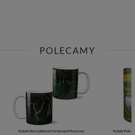
POLECAMY
Kubek Stare jabłonie Ferdynand Ruszczyc
Kubek Pole ł