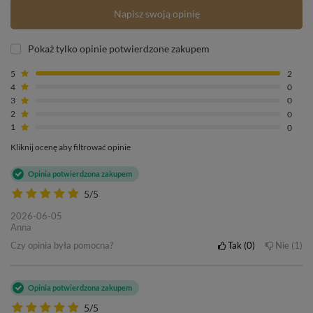
Napisz swoją opinię
Pokaż tylko opinie potwierdzone zakupem
5
2
4
0
3
0
2
0
1
0
Kliknij ocenę aby filtrować opinie
Opinia potwierdzona zakupem
5/5
2026-06-05
Anna
Czy opinia była pomocna?
Tak
0
Nie
1
Opinia potwierdzona zakupem
5/5