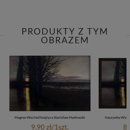
PRODUKTY Z TYM
OBRAZEM
Magnes Wschód księżyca Stanisław Masłowski
Naszywka Wschód
9,90 zł
/
1
szt.
8,