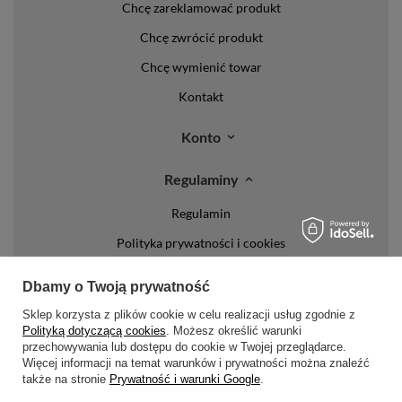
Chcę zareklamować produkt
Chcę zwrócić produkt
Chcę wymienić towar
Kontakt
Konto
Regulaminy
Regulamin
Polityka prywatności i cookies
Lista form płatności
Dbamy o Twoją prywatność
Zasady dotyczące zwrotów
Sklep korzysta z plików cookie w celu realizacji usług zgodnie z
Formy dostawy
Polityką dotyczącą cookies
. Możesz określić warunki
przechowywania lub dostępu do cookie w Twojej przeglądarce.
Więcej informacji na temat warunków i prywatności można znaleźć
Media społecznościowe
także na stronie
Prywatność i warunki Google
.