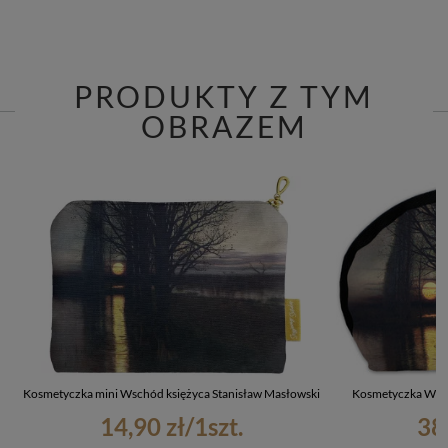
PRODUKTY Z TYM
OBRAZEM
Kosmetyczka mini Wschód księżyca Stanisław Masłowski
Kosmetyczka Wsch
14,90 zł
/
1
szt.
38