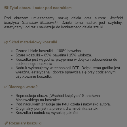
🖼️ Tytuł obrazu i autor pod nadrukiem
Pod obrazem umieszczamy nazwę dzieła oraz autora:
Wschód
księżyca
Stanisław Masłowski
. Dzięki temu nadruk jest czytelny,
estetyczny i od razu nawiązuje do konkretnego dzieła sztuki.
🌿 Skład materiałowy koszulki
Czarne i białe koszulki – 100% bawełna.
Szare koszulki – 85% bawełna i 15% wiskoza.
Koszulka jest wygodna, przyjemna w dotyku i odpowiednia do
codziennego noszenia.
Nadruk wykonujemy w technologii DTF. Dzięki temu grafika jest
wyraźna, estetyczna i dobrze sprawdza się przy codziennym
użytkowaniu koszulki.
✅ Dlaczego warto?
Reprodukcja obrazu „Wschód księżyca” Stanisława
Masłowskiego na koszulce.
Pod nadrukiem znajduje się tytuł dzieła i nazwisko autora.
Oryginalny pomysł na prezent dla miłośnika sztuki.
Koszulka i nadruk są wysokiej jakości.
📏 Rozmiary koszulki