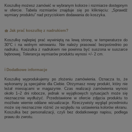
Koszulkę możesz zamówić w wybranym kolorze i rozmiarze dostępnym
w ofercie. Tabela rozmiarów znajduje się po kliknięciu: „Sprawdź
wymiary produktu” nad przyciskiem dodawania do koszyka.
🧺 Jak prać koszulkę z nadrukiem?
Koszulkę najlepiej prać wywiniętą na lewą stronę, w temperaturze do
30°C i na wolnym wirowaniu. Nie należy prasować bezpośrednio po
nadruku. Koszulka z nadrukiem nie powinna być suszona w suszarce
bębnowej. Tolerancja wymiarów produktu wynosi +/- 2 cm.
ℹ️ Dodatkowe informacje
Koszulkę wyprodukujemy po złożeniu zamówienia. Oznacza to, że
wykonamy ją specjalnie dla Ciebie. Otrzymasz nowy produkt, który nie
leżał miesiącami w magazynie. Czas realizacji zamówienia wynosi
około 1–2 dni robocze, jednak w wyjątkowych sytuacjach może się
nieznacznie wydłużyć. Przedstawione w ofercie zdjęcia produktu to
możliwie wiernie oddane wizualizacje. Rzeczywisty wygląd przedmiotu
może się nieznacznie różnić ze względu na ustawienia kolorów ekranu.
Koszulka bez personalizacji, czyli bez dodatkowego napisu, podlega
prawu do zwrotu.