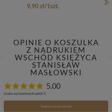
24
9,90 zł
/
1
szt.
OPINIE O KOSZULKA
Z NADRUKIEM
WSCHÓD KSIĘŻYCA
STANISŁAW
MASŁOWSKI
5.00
Liczba wystawionych opinii: 2
Napisz swoją opinię