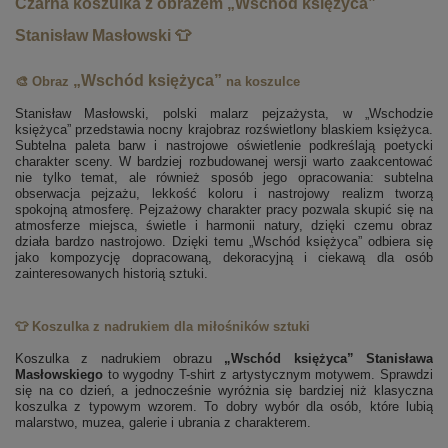
Czarna koszulka z obrazem „Wschód księżyca”
Stanisław Masłowski 👕
„Wschód księżyca”
🎨 Obraz
na koszulce
Stanisław Masłowski, polski malarz pejzażysta, w „Wschodzie
księżyca” przedstawia nocny krajobraz rozświetlony blaskiem księżyca.
Subtelna paleta barw i nastrojowe oświetlenie podkreślają poetycki
charakter sceny. W bardziej rozbudowanej wersji warto zaakcentować
nie tylko temat, ale również sposób jego opracowania: subtelna
obserwacja pejzażu, lekkość koloru i nastrojowy realizm tworzą
spokojną atmosferę. Pejzażowy charakter pracy pozwala skupić się na
atmosferze miejsca, świetle i harmonii natury, dzięki czemu obraz
działa bardzo nastrojowo. Dzięki temu „Wschód księżyca” odbiera się
jako kompozycję dopracowaną, dekoracyjną i ciekawą dla osób
zainteresowanych historią sztuki.
👕 Koszulka z nadrukiem dla miłośników sztuki
Koszulka z nadrukiem obrazu
„Wschód księżyca” Stanisława
Masłowskiego
to wygodny T-shirt z artystycznym motywem. Sprawdzi
się na co dzień, a jednocześnie wyróżnia się bardziej niż klasyczna
koszulka z typowym wzorem. To dobry wybór dla osób, które lubią
malarstwo, muzea, galerie i ubrania z charakterem.