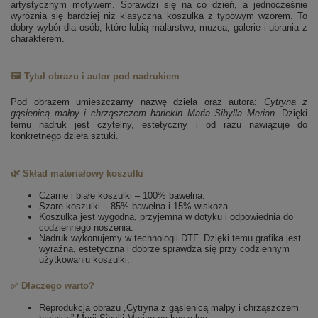
artystycznym motywem. Sprawdzi się na co dzień, a jednocześnie
wyróżnia się bardziej niż klasyczna koszulka z typowym wzorem. To
dobry wybór dla osób, które lubią malarstwo, muzea, galerie i ubrania z
charakterem.
🖼️ Tytuł obrazu i autor pod nadrukiem
Pod obrazem umieszczamy nazwę dzieła oraz autora:
Cytryna z
gąsienicą małpy i chrząszczem harlekin
Maria Sibylla Merian
. Dzięki
temu nadruk jest czytelny, estetyczny i od razu nawiązuje do
konkretnego dzieła sztuki.
🌿 Skład materiałowy koszulki
Czarne i białe koszulki – 100% bawełna.
Szare koszulki – 85% bawełna i 15% wiskoza.
Koszulka jest wygodna, przyjemna w dotyku i odpowiednia do
codziennego noszenia.
Nadruk wykonujemy w technologii DTF. Dzięki temu grafika jest
wyraźna, estetyczna i dobrze sprawdza się przy codziennym
użytkowaniu koszulki.
✅ Dlaczego warto?
Reprodukcja obrazu „Cytryna z gąsienicą małpy i chrząszczem