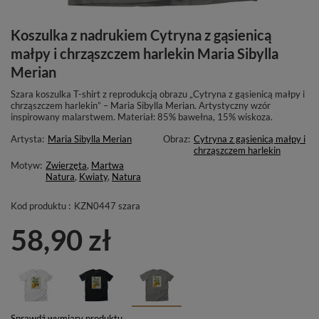
Koszulka z nadrukiem Cytryna z gąsienicą
małpy i chrząszczem harlekin Maria Sibylla
Merian
Szara koszulka T-shirt z reprodukcją obrazu „Cytryna z gąsienicą małpy i
chrząszczem harlekin” – Maria Sibylla Merian. Artystyczny wzór
inspirowany malarstwem. Materiał: 85% bawełna, 15% wiskoza.
Artysta:
Maria Sibylla Merian
Obraz:
Cytryna z gąsienicą małpy i
chrząszczem harlekin
Motyw:
Zwierzęta
,
Martwa
Natura
,
Kwiaty
,
Natura
Kod produktu :
KZN0447 szara
58,90 zł
Sprawdź wymiary produktu