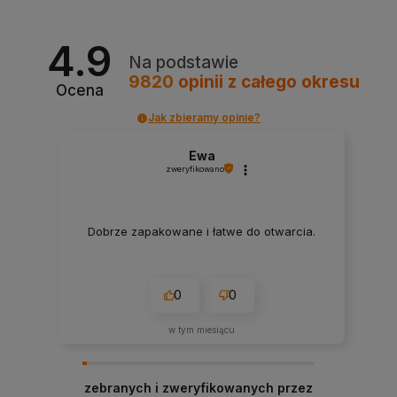
4.9
Na podstawie
9820
opinii
z całego okresu
Ocena
Jak zbieramy opinie?
Ewa
zweryfikowano
Dobrze zapakowane i łatwe do otwarcia.
0
0
w tym miesiącu
zebranych i zweryfikowanych przez