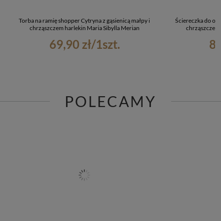
Torba na ramię shopper Cytryna z gąsienicą małpy i
Ściereczka do oku
chrząszczem harlekin Maria Sibylla Merian
chrząszczem h
69,90 zł
/
1
szt.
8,
POLECAMY