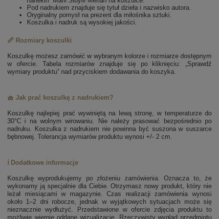
harlekin” Marii Sibylli Merian na koszulce.
Pod nadrukiem znajduje się tytuł dzieła i nazwisko autora.
Oryginalny pomysł na prezent dla miłośnika sztuki.
Koszulka i nadruk są wysokiej jakości.
📏 Rozmiary koszulki
Koszulkę możesz zamówić w wybranym kolorze i rozmiarze dostępnym
w ofercie. Tabela rozmiarów znajduje się po kliknięciu: „Sprawdź
wymiary produktu” nad przyciskiem dodawania do koszyka.
🧺 Jak prać koszulkę z nadrukiem?
Koszulkę najlepiej prać wywiniętą na lewą stronę, w temperaturze do
30°C i na wolnym wirowaniu. Nie należy prasować bezpośrednio po
nadruku. Koszulka z nadrukiem nie powinna być suszona w suszarce
bębnowej. Tolerancja wymiarów produktu wynosi +/- 2 cm.
ℹ️ Dodatkowe informacje
Koszulkę wyprodukujemy po złożeniu zamówienia. Oznacza to, że
wykonamy ją specjalnie dla Ciebie. Otrzymasz nowy produkt, który nie
leżał miesiącami w magazynie. Czas realizacji zamówienia wynosi
około 1–2 dni robocze, jednak w wyjątkowych sytuacjach może się
nieznacznie wydłużyć. Przedstawione w ofercie zdjęcia produktu to
możliwie wiernie oddane wizualizacje. Rzeczywisty wygląd przedmiotu