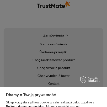
Zamówienia
Status zamówienia
Śledzenie przesyłki
Chcę zareklamować produkt
Chcę zwrócić produkt
Chcę wymienić towar
Kontakt
Konto
Dbamy o Twoją prywatność
Sklep korzysta z plików cookie w celu realizacji usług zgodnie z
Regulaminy
Polityką dotyczącą cookies
. Możesz określić warunki