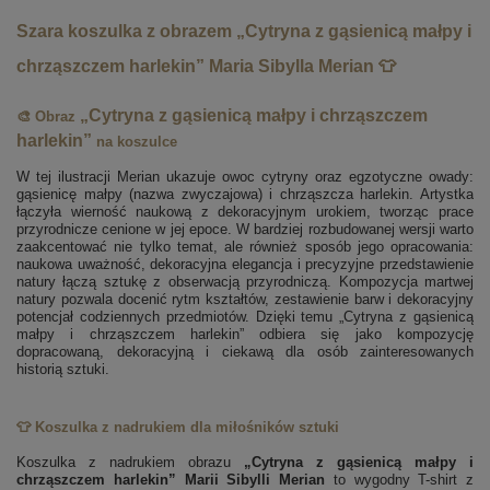
Szara koszulka z obrazem „Cytryna z gąsienicą małpy i
chrząszczem harlekin” Maria Sibylla Merian 👕
„Cytryna z gąsienicą małpy i chrząszczem
🎨 Obraz
harlekin”
na koszulce
W tej ilustracji Merian ukazuje owoc cytryny oraz egzotyczne owady:
gąsienicę małpy (nazwa zwyczajowa) i chrząszcza harlekin. Artystka
łączyła wierność naukową z dekoracyjnym urokiem, tworząc prace
przyrodnicze cenione w jej epoce. W bardziej rozbudowanej wersji warto
zaakcentować nie tylko temat, ale również sposób jego opracowania:
naukowa uważność, dekoracyjna elegancja i precyzyjne przedstawienie
natury łączą sztukę z obserwacją przyrodniczą. Kompozycja martwej
natury pozwala docenić rytm kształtów, zestawienie barw i dekoracyjny
potencjał codziennych przedmiotów. Dzięki temu „Cytryna z gąsienicą
małpy i chrząszczem harlekin” odbiera się jako kompozycję
dopracowaną, dekoracyjną i ciekawą dla osób zainteresowanych
historią sztuki.
👕 Koszulka z nadrukiem dla miłośników sztuki
Koszulka z nadrukiem obrazu
„Cytryna z gąsienicą małpy i
chrząszczem harlekin” Marii Sibylli Merian
to wygodny T-shirt z