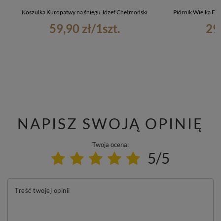
Koszulka Kuropatwy na śniegu Józef Chełmoński
Piórnik Wielka Fa
59,90 zł
/
1
szt.
29
NAPISZ SWOJĄ OPINIĘ
Twoja ocena:
5/5
Treść twojej opinii