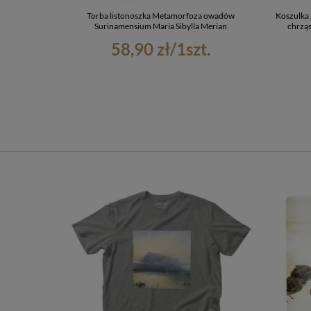
Torba listonoszka Metamorfoza owadów
Koszulka 
Surinamensium Maria Sibylla Merian
chrząs
58,90 zł
/
1
szt.