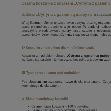
Czarna koszulka z obrazem „Cytryna z gąsienicą
„Cytryna z gąsienicą małpy i chrząszcz
🎨 Obraz
W tej ilustracji Merian ukazuje owoc cytryny oraz egzotycz
prace przyrodnicze cenione w jej epoce. W bardziej rozbud
precyzyjne przedstawienie natury łączą sztukę z obserwac
przedmiotów. Dzięki temu „Cytryna z gąsienicą małpy i chrząs
👕 Koszulka z nadrukiem dla miłośników sztuki
Koszulka z nadrukiem obrazu
„Cytryna z gąsienicą małpy 
wyróżnia się bardziej niż klasyczna koszulka z typowym wzore
🖼️ Tytuł obrazu i autor pod nadrukiem
Pod obrazem umieszczamy nazwę dzieła oraz autora:
Cytry
konkretnego dzieła sztuki.
🌿 Skład materiałowy koszulki
Czarne i białe koszulki – 100% bawełna.
Szare koszulki – 85% bawełna i 15% wiskoza.