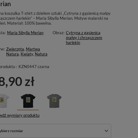
rian
a koszulka T-shirt z dziełem sztuki „Cytryna z gąsienicą małpy
rząszczem harlekin” – Maria Sibylla Merian. Motyw malarski na
zień. Materiał: 100% bawełna.
sta:
Maria Sibylla Merian
Obraz:
Cytryna z gąsienicą
małpy i chrząszczem
harlekin
yw:
Zwierzęta
,
Martwa
Natura
,
Kwiaty
,
Natura
produktu :
KZN0447 czarna
8,90 zł
wdź wymiary produktu
bierz rozmiar