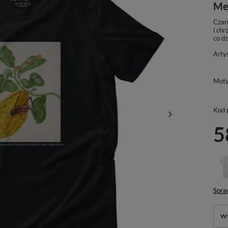
Me
Czarn
i ch
co d
Arty
Mot
Kod 
5
Spra
Wy