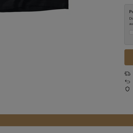
P
Do
au