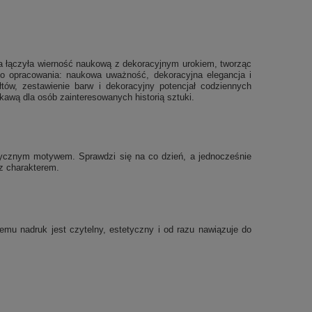
ka łączyła wierność naukową z dekoracyjnym urokiem, tworząc
ego opracowania: naukowa uważność, dekoracyjna elegancja i
tów, zestawienie barw i dekoracyjny potencjał codziennych
kawą dla osób zainteresowanych historią sztuki.
tycznym motywem. Sprawdzi się na co dzień, a jednocześnie
 z charakterem.
temu nadruk jest czytelny, estetyczny i od razu nawiązuje do