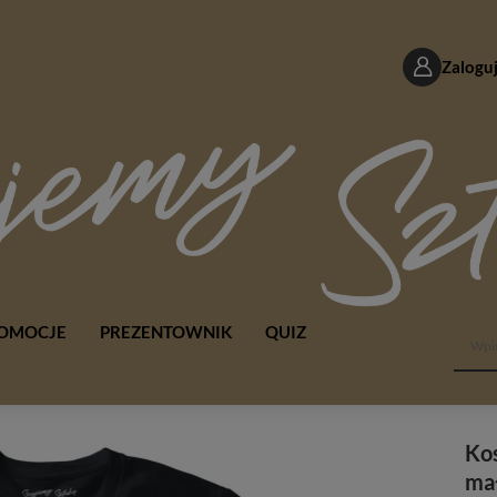
Zaloguj
OMOCJE
PREZENTOWNIK
QUIZ
Kos
mał