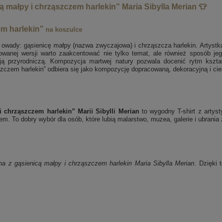
 małpy i chrząszczem harlekin” Maria Sibylla Merian 👕
em harlekin”
na koszulce
ne owady: gąsienicę małpy (nazwa zwyczajowa) i chrząszcza harlekin. Artyst
owanej wersji warto zaakcentować nie tylko temat, ale również sposób j
ją przyrodniczą. Kompozycja martwej natury pozwala docenić rytm kształ
zczem harlekin” odbiera się jako kompozycję dopracowaną, dekoracyjną i cie
i chrząszczem harlekin” Marii Sibylli Merian
to wygodny T-shirt z artys
m. To dobry wybór dla osób, które lubią malarstwo, muzea, galerie i ubrania
na z gąsienicą małpy i chrząszczem harlekin
Maria Sibylla Merian
. Dzięki 