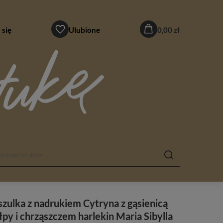
 się
Ulubione
0,00 zł
zulka z nadrukiem Cytryna z gąsienicą
py i chrząszczem harlekin Maria Sibylla