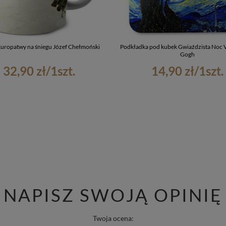
uropatwy na śniegu Józef Chełmoński
Podkładka pod kubek Gwiaździsta Noc 
Gogh
32,90 zł
/
1
szt.
14,90 zł
/
1
szt.
NAPISZ SWOJĄ OPINIĘ
Twoja ocena: