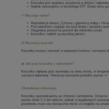
Koszulka jest wygodna, przyjemna w dotyku i odpowie
Nadruk wykonujemy w technologii DTF. Dzięki temu gra
✅ Dlaczego warto?
Reprodukcja obrazu „Cytryna z gąsienicą małpy i chrząs
Pod nadrukiem znajduje się tytuł dzieła i nazwisko auto
Oryginalny pomysł na prezent dla miłośnika sztuki.
Koszulka i nadruk są wysokiej jakości.
📏 Rozmiary koszulki
Koszulkę możesz zamówić w wybranym kolorze i rozmiarze dos
🧺 Jak prać koszulkę z nadrukiem?
Koszulkę najlepiej prać wywiniętą na lewą stronę, w tempe
suszarce bębnowej. Tolerancja wymiarów produktu wynosi +/-
ℹ️ Dodatkowe informacje
Koszulkę wyprodukujemy po złożeniu zamówienia. Oznacza to
wynosi około 1–2 dni robocze, jednak w wyjątkowych sytuacja
przedmiotu może się nieznacznie różnić ze względu na ustawi