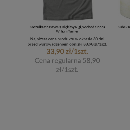
Koszulka z naszywką Błękitny Rigi, wschód słońca
Kubek K
William Turner
Najniższa cena produktu w okresie 30 dni
przed wprowadzeniem obniżki
33,90 zł
/
1
szt.
33,90 zł
/
1
szt.
Cena regularna
58,90
zł
/
1
szt.