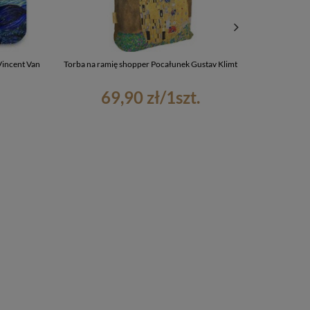
Vincent Van
Torba na ramię shopper Pocałunek Gustav Klimt
Nas
69,90 zł
/
1
szt.