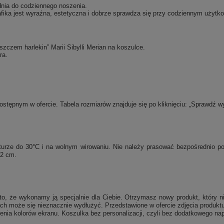
dnia do codziennego noszenia.
fika jest wyraźna, estetyczna i dobrze sprawdza się przy codziennym użytko
zczem harlekin” Marii Sibylli Merian na koszulce.
ra.
tępnym w ofercie. Tabela rozmiarów znajduje się po kliknięciu: „Sprawdź w
raturze do 30°C i na wolnym wirowaniu. Nie należy prasować bezpośrednio 
 2 cm.
, że wykonamy ją specjalnie dla Ciebie. Otrzymasz nowy produkt, który ni
ch może się nieznacznie wydłużyć. Przedstawione w ofercie zdjęcia produktu
enia kolorów ekranu. Koszulka bez personalizacji, czyli bez dodatkowego nap