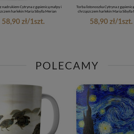
z nadrukiem Cytryna z gąsienicą małpy i
Torba listonoszka Cytryna z gąsienicą
zczem harlekin Maria Sibylla Merian
chrząszczem harlekin Maria Sibylla
58,90 zł
/
1
szt.
58,90 zł
/
1
szt.
POLECAMY