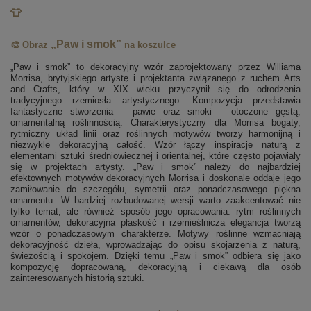
👕
„Paw i smok”
🎨 Obraz
na koszulce
„Paw i smok” to dekoracyjny wzór zaprojektowany przez Williama
Morrisa, brytyjskiego artystę i projektanta związanego z ruchem Arts
and Crafts, który w XIX wieku przyczynił się do odrodzenia
tradycyjnego rzemiosła artystycznego. Kompozycja przedstawia
fantastyczne stworzenia – pawie oraz smoki – otoczone gęstą,
ornamentalną roślinnością. Charakterystyczny dla Morrisa bogaty,
rytmiczny układ linii oraz roślinnych motywów tworzy harmonijną i
niezwykle dekoracyjną całość. Wzór łączy inspiracje naturą z
elementami sztuki średniowiecznej i orientalnej, które często pojawiały
się w projektach artysty. „Paw i smok” należy do najbardziej
efektownych motywów dekoracyjnych Morrisa i doskonale oddaje jego
zamiłowanie do szczegółu, symetrii oraz ponadczasowego piękna
ornamentu. W bardziej rozbudowanej wersji warto zaakcentować nie
tylko temat, ale również sposób jego opracowania: rytm roślinnych
ornamentów, dekoracyjna płaskość i rzemieślnicza elegancja tworzą
wzór o ponadczasowym charakterze. Motywy roślinne wzmacniają
dekoracyjność dzieła, wprowadzając do opisu skojarzenia z naturą,
świeżością i spokojem. Dzięki temu „Paw i smok” odbiera się jako
kompozycję dopracowaną, dekoracyjną i ciekawą dla osób
zainteresowanych historią sztuki.