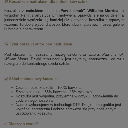
👕 Koszulka z nadrukiem dla miłośników sztuki
Koszulka z nadrukiem obrazu
„Paw i smok” Williama Morrisa
to
wygodny T-shirt z artystycznym motywem. Sprawdzi się na co dzień, a
jednocześnie wyróżnia się bardziej niż klasyczna koszulka z typowym
wzorem. To dobry wybór dla osób, które lubią malarstwo, muzea, galerie
i ubrania z charakterem.
🖼️ Tytuł obrazu i autor pod nadrukiem
Pod obrazem umieszczamy nazwę dzieła oraz autora:
Paw i smok
William Morris
. Dzięki temu nadruk jest czytelny, estetyczny i od razu
nawiązuje do konkretnego dzieła sztuki.
🌿 Skład materiałowy koszulki
Czarne i białe koszulki – 100% bawełna.
Szare koszulki – 85% bawełna i 15% wiskoza.
Koszulka jest wygodna, przyjemna w dotyku i odpowiednia do
codziennego noszenia.
Nadruk wykonujemy w technologii DTF. Dzięki temu grafika jest
wyraźna, estetyczna i dobrze sprawdza się przy codziennym
użytkowaniu koszulki.
✅ Dlaczego warto?