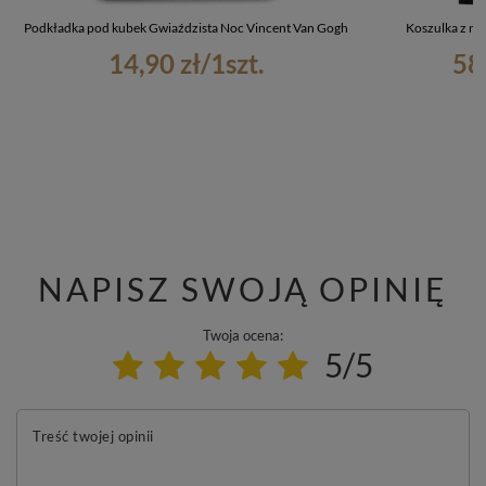
Podkładka pod kubek Gwiaździsta Noc Vincent Van Gogh
Koszulka z n
14,90 zł
/
1
szt.
58
NAPISZ SWOJĄ OPINIĘ
Twoja ocena:
5/5
Treść twojej opinii