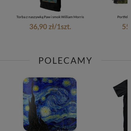
Torba z naszywką Paw i smok William Morris
Portfel 
36,90 zł
/
1
szt.
55
POLECAMY