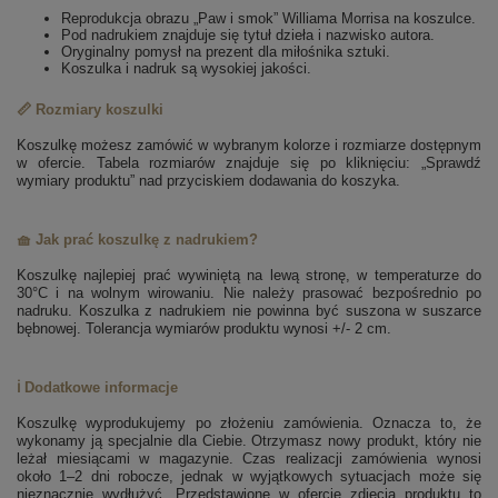
Reprodukcja obrazu „Paw i smok” Williama Morrisa na koszulce.
Pod nadrukiem znajduje się tytuł dzieła i nazwisko autora.
Oryginalny pomysł na prezent dla miłośnika sztuki.
Koszulka i nadruk są wysokiej jakości.
📏 Rozmiary koszulki
Koszulkę możesz zamówić w wybranym kolorze i rozmiarze dostępnym
w ofercie. Tabela rozmiarów znajduje się po kliknięciu: „Sprawdź
wymiary produktu” nad przyciskiem dodawania do koszyka.
🧺 Jak prać koszulkę z nadrukiem?
Koszulkę najlepiej prać wywiniętą na lewą stronę, w temperaturze do
30°C i na wolnym wirowaniu. Nie należy prasować bezpośrednio po
nadruku. Koszulka z nadrukiem nie powinna być suszona w suszarce
bębnowej. Tolerancja wymiarów produktu wynosi +/- 2 cm.
ℹ️ Dodatkowe informacje
Koszulkę wyprodukujemy po złożeniu zamówienia. Oznacza to, że
wykonamy ją specjalnie dla Ciebie. Otrzymasz nowy produkt, który nie
leżał miesiącami w magazynie. Czas realizacji zamówienia wynosi
około 1–2 dni robocze, jednak w wyjątkowych sytuacjach może się
nieznacznie wydłużyć. Przedstawione w ofercie zdjęcia produktu to