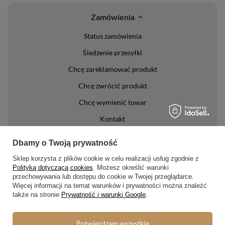
Zamówienia
Status zamówienia
Śledzenie przesyłki
Chcę zareklamować produkt
Chcę zwrócić produkt
Chcę wymienić towar
Kontakt
Konto
Dbamy o Twoją prywatność
Sklep korzysta z plików cookie w celu realizacji usług zgodnie z
Regulaminy
Polityką dotyczącą cookies
. Możesz określić warunki
przechowywania lub dostępu do cookie w Twojej przeglądarce.
Regulamin
Więcej informacji na temat warunków i prywatności można znaleźć
także na stronie
Prywatność i warunki Google
.
Polityka prywatności i cookies
Lista form płatności
Potwierdzam wszystkie