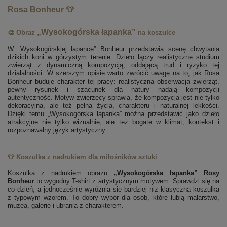
Rosa Bonheur 👕
„Wysokogórska łapanka”
🎨 Obraz
na koszulce
W „Wysokogórskiej łapance” Bonheur przedstawia scenę chwytania
dzikich koni w górzystym terenie. Dzieło łączy realistyczne studium
zwierząt z dynamiczną kompozycją, oddającą trud i ryzyko tej
działalności. W szerszym opisie warto zwrócić uwagę na to, jak Rosa
Bonheur buduje charakter tej pracy: realistyczna obserwacja zwierząt,
pewny rysunek i szacunek dla natury nadają kompozycji
autentyczność. Motyw zwierzęcy sprawia, że kompozycja jest nie tylko
dekoracyjna, ale też pełna życia, charakteru i naturalnej lekkości.
Dzięki temu „Wysokogórska łapanka” można przedstawić jako dzieło
atrakcyjne nie tylko wizualnie, ale też bogate w klimat, kontekst i
rozpoznawalny język artystyczny.
👕 Koszulka z nadrukiem dla miłośników sztuki
Koszulka z nadrukiem obrazu
„Wysokogórska łapanka” Rosy
Bonheur
to wygodny T-shirt z artystycznym motywem. Sprawdzi się na
co dzień, a jednocześnie wyróżnia się bardziej niż klasyczna koszulka
z typowym wzorem. To dobry wybór dla osób, które lubią malarstwo,
muzea, galerie i ubrania z charakterem.