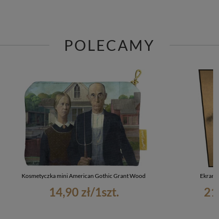
POLECAMY
Kosmetyczka mini American Gothic Grant Wood
Ekran 
14,90 zł
/
1
szt.
21