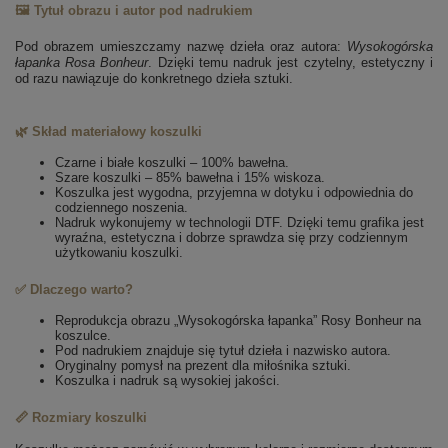
🖼️ Tytuł obrazu i autor pod nadrukiem
Pod obrazem umieszczamy nazwę dzieła oraz autora:
Wysokogórska
łapanka
Rosa Bonheur
. Dzięki temu nadruk jest czytelny, estetyczny i
od razu nawiązuje do konkretnego dzieła sztuki.
🌿 Skład materiałowy koszulki
Czarne i białe koszulki – 100% bawełna.
Szare koszulki – 85% bawełna i 15% wiskoza.
Koszulka jest wygodna, przyjemna w dotyku i odpowiednia do
codziennego noszenia.
Nadruk wykonujemy w technologii DTF. Dzięki temu grafika jest
wyraźna, estetyczna i dobrze sprawdza się przy codziennym
użytkowaniu koszulki.
✅ Dlaczego warto?
Reprodukcja obrazu „Wysokogórska łapanka” Rosy Bonheur na
koszulce.
Pod nadrukiem znajduje się tytuł dzieła i nazwisko autora.
Oryginalny pomysł na prezent dla miłośnika sztuki.
Koszulka i nadruk są wysokiej jakości.
📏 Rozmiary koszulki