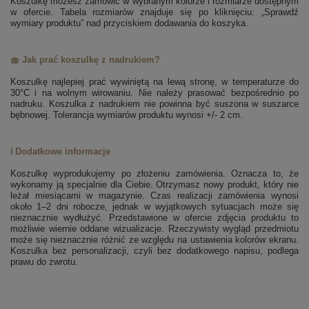
Koszulkę możesz zamówić w wybranym kolorze i rozmiarze dostępnym
w ofercie. Tabela rozmiarów znajduje się po kliknięciu: „Sprawdź
wymiary produktu” nad przyciskiem dodawania do koszyka.
🧺 Jak prać koszulkę z nadrukiem?
Koszulkę najlepiej prać wywiniętą na lewą stronę, w temperaturze do
30°C i na wolnym wirowaniu. Nie należy prasować bezpośrednio po
nadruku. Koszulka z nadrukiem nie powinna być suszona w suszarce
bębnowej. Tolerancja wymiarów produktu wynosi +/- 2 cm.
ℹ️ Dodatkowe informacje
Koszulkę wyprodukujemy po złożeniu zamówienia. Oznacza to, że
wykonamy ją specjalnie dla Ciebie. Otrzymasz nowy produkt, który nie
leżał miesiącami w magazynie. Czas realizacji zamówienia wynosi
około 1–2 dni robocze, jednak w wyjątkowych sytuacjach może się
nieznacznie wydłużyć. Przedstawione w ofercie zdjęcia produktu to
możliwie wiernie oddane wizualizacje. Rzeczywisty wygląd przedmiotu
może się nieznacznie różnić ze względu na ustawienia kolorów ekranu.
Koszulka bez personalizacji, czyli bez dodatkowego napisu, podlega
prawu do zwrotu.