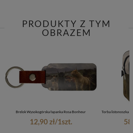
PRODUKTY Z TYM
OBRAZEM
Brelok Wysokogórska łapanka Rosa Bonheur
Torba listonoszka 
12,90 zł
/
1
szt.
58