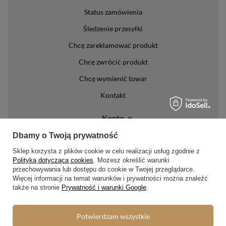
Status zamówienia
Śledzenie przesyłki
Chcę zareklamować produkt
Chcę zwrócić produkt
Chcę wymienić towar
Kontakt
Konto
Dbamy o Twoją prywatność
Regulaminy
Sklep korzysta z plików cookie w celu realizacji usług zgodnie z
Polityką dotyczącą cookies
. Możesz określić warunki
Regulamin
przechowywania lub dostępu do cookie w Twojej przeglądarce.
Polityka prywatności i cookies
Więcej informacji na temat warunków i prywatności można znaleźć
także na stronie
Prywatność i warunki Google
.
Lista form płatności
Zasady dotyczące zwrotów
Potwierdzam wszystkie