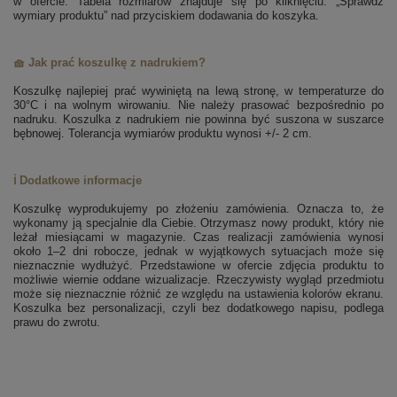
w ofercie. Tabela rozmiarów znajduje się po kliknięciu: „Sprawdź
wymiary produktu” nad przyciskiem dodawania do koszyka.
🧺 Jak prać koszulkę z nadrukiem?
Koszulkę najlepiej prać wywiniętą na lewą stronę, w temperaturze do
30°C i na wolnym wirowaniu. Nie należy prasować bezpośrednio po
nadruku. Koszulka z nadrukiem nie powinna być suszona w suszarce
bębnowej. Tolerancja wymiarów produktu wynosi +/- 2 cm.
ℹ️ Dodatkowe informacje
Koszulkę wyprodukujemy po złożeniu zamówienia. Oznacza to, że
wykonamy ją specjalnie dla Ciebie. Otrzymasz nowy produkt, który nie
leżał miesiącami w magazynie. Czas realizacji zamówienia wynosi
około 1–2 dni robocze, jednak w wyjątkowych sytuacjach może się
nieznacznie wydłużyć. Przedstawione w ofercie zdjęcia produktu to
możliwie wiernie oddane wizualizacje. Rzeczywisty wygląd przedmiotu
może się nieznacznie różnić ze względu na ustawienia kolorów ekranu.
Koszulka bez personalizacji, czyli bez dodatkowego napisu, podlega
prawu do zwrotu.