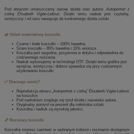
Pod obrazem umieszczamy nazwę dzieła oraz autora:
Autoportret z
córką
Élisabeth Vigée-Lebrun
. Dzięki temu nadruk jest czytelny,
estetyczny i od razu nawiązuje do konkretnego dzieła sztuki.
🌿 Skład materiałowy koszulki
Czarne i białe koszulki – 100% bawełna.
Szare koszulki – 85% bawełna i 15% wiskoza.
Koszulka jest wygodna, przyjemna w dotyku i odpowiednia do
codziennego noszenia.
Nadruk wykonujemy w technologii DTF. Dzięki temu grafika jest
wyraźna, estetyczna i dobrze sprawdza się przy codziennym
użytkowaniu koszulki.
✅ Dlaczego warto?
Reprodukcja obrazu „Autoportret z córką” Élisabeth Vigée-Lebrun
na koszulce.
Pod nadrukiem znajduje się tytuł dzieła i nazwisko autora.
Oryginalny pomysł na prezent dla miłośnika sztuki.
Koszulka i nadruk są wysokiej jakości.
📏 Rozmiary koszulki
Koszulkę możesz zamówić w wybranym kolorze i rozmiarze dostępnym