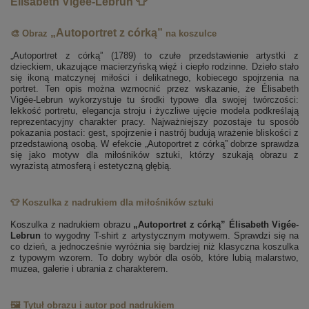
Élisabeth Vigée-Lebrun 👕
„Autoportret z córką”
🎨 Obraz
na koszulce
„Autoportret z córką” (1789) to czułe przedstawienie artystki z
dzieckiem, ukazujące macierzyńską więź i ciepło rodzinne. Dzieło stało
się ikoną matczynej miłości i delikatnego, kobiecego spojrzenia na
portret. Ten opis można wzmocnić przez wskazanie, że Élisabeth
Vigée-Lebrun wykorzystuje tu środki typowe dla swojej twórczości:
lekkość portretu, elegancja stroju i życzliwe ujęcie modela podkreślają
reprezentacyjny charakter pracy. Najważniejszy pozostaje tu sposób
pokazania postaci: gest, spojrzenie i nastrój budują wrażenie bliskości z
przedstawioną osobą. W efekcie „Autoportret z córką” dobrze sprawdza
się jako motyw dla miłośników sztuki, którzy szukają obrazu z
wyrazistą atmosferą i estetyczną głębią.
👕 Koszulka z nadrukiem dla miłośników sztuki
Koszulka z nadrukiem obrazu
„Autoportret z córką” Élisabeth Vigée-
Lebrun
to wygodny T-shirt z artystycznym motywem. Sprawdzi się na
co dzień, a jednocześnie wyróżnia się bardziej niż klasyczna koszulka
z typowym wzorem. To dobry wybór dla osób, które lubią malarstwo,
muzea, galerie i ubrania z charakterem.
🖼️ Tytuł obrazu i autor pod nadrukiem