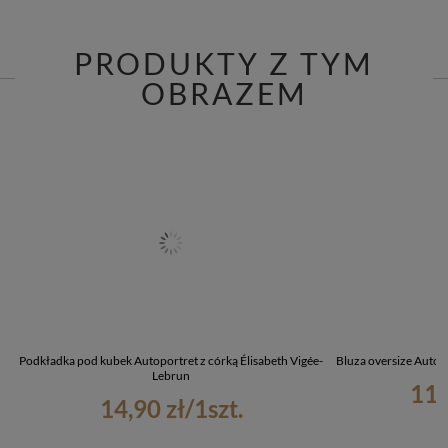
PRODUKTY Z TYM
OBRAZEM
Podkładka pod kubek Autoportret z córką Élisabeth Vigée-
Bluza oversize Autop
Lebrun
119
14,90 zł
/
1
szt.