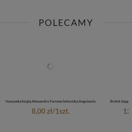
POLECAMY
Naszywka książę Alessandro Farnese Sofonisba Anguissola
Brelok Zając 
8,00 zł
/
1
szt.
12