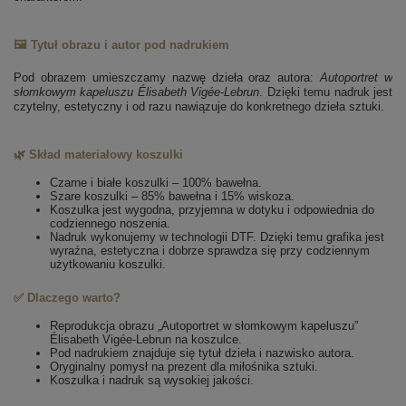
🖼️ Tytuł obrazu i autor pod nadrukiem
Pod obrazem umieszczamy nazwę dzieła oraz autora:
Autoportret w
słomkowym kapeluszu
Élisabeth Vigée-Lebrun
. Dzięki temu nadruk jest
czytelny, estetyczny i od razu nawiązuje do konkretnego dzieła sztuki.
🌿 Skład materiałowy koszulki
Czarne i białe koszulki – 100% bawełna.
Szare koszulki – 85% bawełna i 15% wiskoza.
Koszulka jest wygodna, przyjemna w dotyku i odpowiednia do
codziennego noszenia.
Nadruk wykonujemy w technologii DTF. Dzięki temu grafika jest
wyraźna, estetyczna i dobrze sprawdza się przy codziennym
użytkowaniu koszulki.
✅ Dlaczego warto?
Reprodukcja obrazu „Autoportret w słomkowym kapeluszu”
Élisabeth Vigée-Lebrun na koszulce.
Pod nadrukiem znajduje się tytuł dzieła i nazwisko autora.
Oryginalny pomysł na prezent dla miłośnika sztuki.
Koszulka i nadruk są wysokiej jakości.