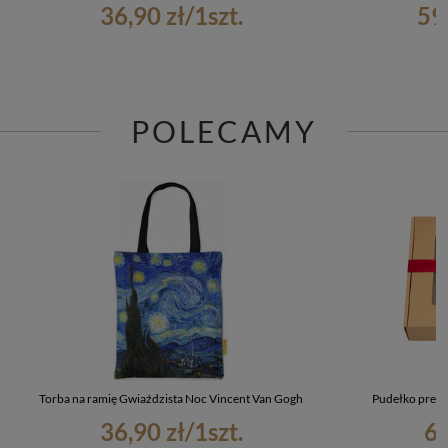
36,90 zł
/
1
szt.
59
POLECAMY
Torba na ramię Gwiaździsta Noc Vincent Van Gogh
Pudełko preze
36,90 zł
/
1
szt.
6,