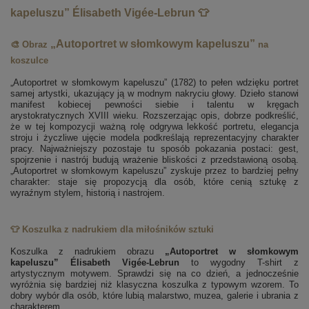
kapeluszu” Élisabeth Vigée-Lebrun 👕
„Autoportret w słomkowym kapeluszu”
🎨 Obraz
na
koszulce
„Autoportret w słomkowym kapeluszu” (1782) to pełen wdzięku portret
samej artystki, ukazujący ją w modnym nakryciu głowy. Dzieło stanowi
manifest kobiecej pewności siebie i talentu w kręgach
arystokratycznych XVIII wieku. Rozszerzając opis, dobrze podkreślić,
że w tej kompozycji ważną rolę odgrywa lekkość portretu, elegancja
stroju i życzliwe ujęcie modela podkreślają reprezentacyjny charakter
pracy. Najważniejszy pozostaje tu sposób pokazania postaci: gest,
spojrzenie i nastrój budują wrażenie bliskości z przedstawioną osobą.
„Autoportret w słomkowym kapeluszu” zyskuje przez to bardziej pełny
charakter: staje się propozycją dla osób, które cenią sztukę z
wyraźnym stylem, historią i nastrojem.
👕 Koszulka z nadrukiem dla miłośników sztuki
Koszulka z nadrukiem obrazu
„Autoportret w słomkowym
kapeluszu” Élisabeth Vigée-Lebrun
to wygodny T-shirt z
artystycznym motywem. Sprawdzi się na co dzień, a jednocześnie
wyróżnia się bardziej niż klasyczna koszulka z typowym wzorem. To
dobry wybór dla osób, które lubią malarstwo, muzea, galerie i ubrania z
charakterem.