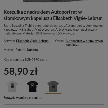
Koszulka z nadrukiem Autoportret w
słomkowym kapeluszu Élisabeth Vigée-Lebrun
Szara koszulka T-shirt z reprodukcją obrazu „Autoportret w słomkowym
kapeluszu” – Élisabeth Vigée-Lebrun. Artystyczny wzór inspirowany
malarstwem. Materiał: 85% bawełna, 15% wiskoza.
Artysta:
Élisabeth Vigée-Lebrun
Obraz:
Autoportret w słomkowym
kapeluszu
Motyw:
Portret
,
Kobieta
Kod produktu :
KZN0370 szara
58,90 zł
Sprawdź wymiary produktu