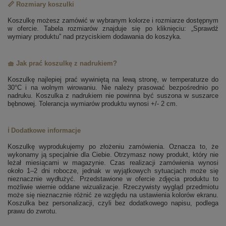
📏 Rozmiary koszulki
Koszulkę możesz zamówić w wybranym kolorze i rozmiarze dostępnym
w ofercie. Tabela rozmiarów znajduje się po kliknięciu: „Sprawdź
wymiary produktu” nad przyciskiem dodawania do koszyka.
🧺 Jak prać koszulkę z nadrukiem?
Koszulkę najlepiej prać wywiniętą na lewą stronę, w temperaturze do
30°C i na wolnym wirowaniu. Nie należy prasować bezpośrednio po
nadruku. Koszulka z nadrukiem nie powinna być suszona w suszarce
bębnowej. Tolerancja wymiarów produktu wynosi +/- 2 cm.
ℹ️ Dodatkowe informacje
Koszulkę wyprodukujemy po złożeniu zamówienia. Oznacza to, że
wykonamy ją specjalnie dla Ciebie. Otrzymasz nowy produkt, który nie
leżał miesiącami w magazynie. Czas realizacji zamówienia wynosi
około 1–2 dni robocze, jednak w wyjątkowych sytuacjach może się
nieznacznie wydłużyć. Przedstawione w ofercie zdjęcia produktu to
możliwie wiernie oddane wizualizacje. Rzeczywisty wygląd przedmiotu
może się nieznacznie różnić ze względu na ustawienia kolorów ekranu.
Koszulka bez personalizacji, czyli bez dodatkowego napisu, podlega
prawu do zwrotu.