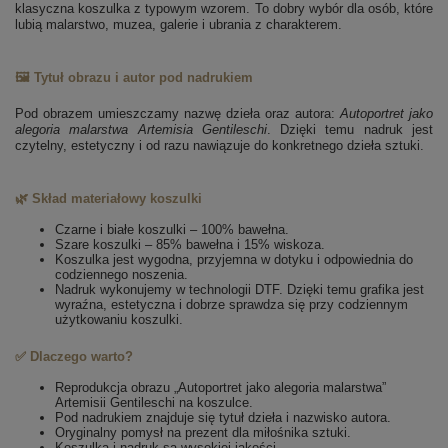
klasyczna koszulka z typowym wzorem. To dobry wybór dla osób, które
lubią malarstwo, muzea, galerie i ubrania z charakterem.
🖼️ Tytuł obrazu i autor pod nadrukiem
Pod obrazem umieszczamy nazwę dzieła oraz autora:
Autoportret jako
alegoria malarstwa
Artemisia Gentileschi
. Dzięki temu nadruk jest
czytelny, estetyczny i od razu nawiązuje do konkretnego dzieła sztuki.
🌿 Skład materiałowy koszulki
Czarne i białe koszulki – 100% bawełna.
Szare koszulki – 85% bawełna i 15% wiskoza.
Koszulka jest wygodna, przyjemna w dotyku i odpowiednia do
codziennego noszenia.
Nadruk wykonujemy w technologii DTF. Dzięki temu grafika jest
wyraźna, estetyczna i dobrze sprawdza się przy codziennym
użytkowaniu koszulki.
✅ Dlaczego warto?
Reprodukcja obrazu „Autoportret jako alegoria malarstwa”
Artemisii Gentileschi na koszulce.
Pod nadrukiem znajduje się tytuł dzieła i nazwisko autora.
Oryginalny pomysł na prezent dla miłośnika sztuki.
Koszulka i nadruk są wysokiej jakości.