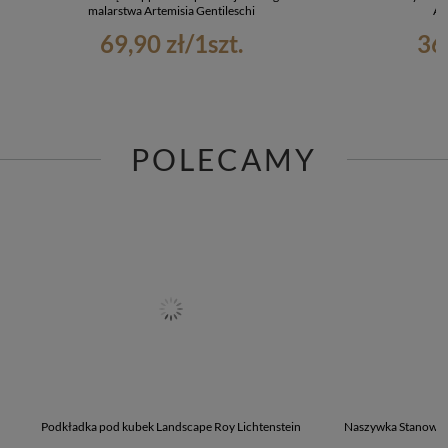
malarstwa Artemisia Gentileschi
Ar
69,90 zł
/
1
szt.
36
POLECAMY
Podkładka pod kubek Landscape Roy Lichtenstein
Naszywka Stanowisk