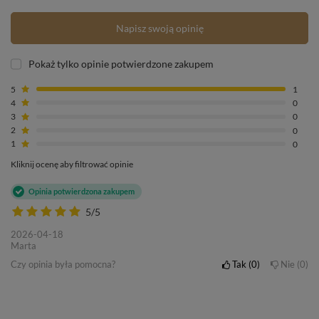
Napisz swoją opinię
Pokaż tylko opinie potwierdzone zakupem
5
1
4
0
3
0
2
0
1
0
Kliknij ocenę aby filtrować opinie
Opinia potwierdzona zakupem
5/5
2026-04-18
Marta
Czy opinia była pomocna?
Tak
0
Nie
0