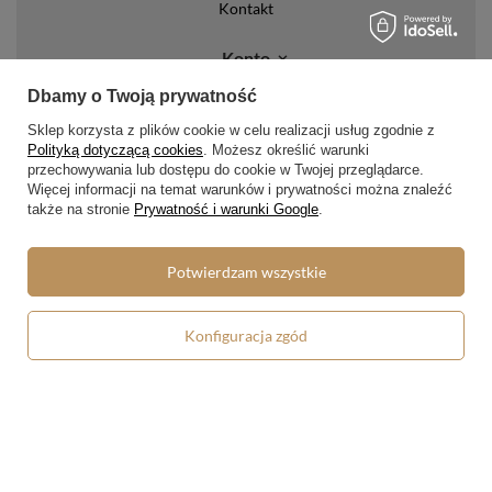
Kontakt
Konto
Dbamy o Twoją prywatność
Regulaminy
Sklep korzysta z plików cookie w celu realizacji usług zgodnie z
Regulamin
Polityką dotyczącą cookies
. Możesz określić warunki
przechowywania lub dostępu do cookie w Twojej przeglądarce.
Polityka prywatności i cookies
Więcej informacji na temat warunków i prywatności można znaleźć
także na stronie
Prywatność i warunki Google
.
Lista form płatności
Zasady dotyczące zwrotów
Potwierdzam wszystkie
Formy dostawy
Konfiguracja zgód
Media społecznościowe
W sklepie prezentujemy ceny brutto (z VAT).