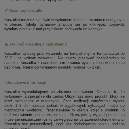
📏 Rozmiary koszulki
Koszulkę możesz zamówić w wybranym kolorze i rozmiarze dostępnym
w ofercie. Tabela rozmiarów znajduje się po kliknięciu: „Sprawdź
wymiary produktu” nad przyciskiem dodawania do koszyka.
🧺 Jak prać koszulkę z nadrukiem?
Koszulkę najlepiej prać wywiniętą na lewą stronę, w temperaturze do
30°C i na wolnym wirowaniu. Nie należy prasować bezpośrednio po
nadruku. Koszulka z nadrukiem nie powinna być suszona w suszarce
bębnowej. Tolerancja wymiarów produktu wynosi +/- 2 cm.
ℹ️ Dodatkowe informacje
Koszulkę wyprodukujemy po złożeniu zamówienia. Oznacza to, że
wykonamy ją specjalnie dla Ciebie. Otrzymasz nowy produkt, który nie
leżał miesiącami w magazynie. Czas realizacji zamówienia wynosi
około 1–2 dni robocze, jednak w wyjątkowych sytuacjach może się
nieznacznie wydłużyć. Przedstawione w ofercie zdjęcia produktu to
możliwie wiernie oddane wizualizacje. Rzeczywisty wygląd przedmiotu
może się nieznacznie różnić ze względu na ustawienia kolorów ekranu.
Koszulka bez personalizacji, czyli bez dodatkowego napisu, podlega
prawu do zwrotu.