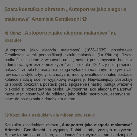
Szara koszulka z obrazem „Autoportret jako alegoria
malarstwa” Artemisia Gentileschi 👕
„Autoportret jako alegoria malarstwa”
🎨 Obraz
na
koszulce
„Autoportret jako alegoria malarstwa” (1638–1639) przedstawia
Gentileschi w roli personifikacji sztuki malarskiej (La Pittura). Dzieło
podkreśla jej dumę z własnych umiejętności i przełamywanie barier w
zdominowanym przez mężczyzn świecie sztuki. Dłuższy opis powinien
pokazać, że siła tej pracy nie polega wyłącznie na samym motywie, ale
również na stylu artysty: dramatyzm, mocny światłocień i silne postacie
kobiece nadają scenie wyjątkową ekspresję. Najważniejszy pozostaje
tu sposób pokazania postaci: gest, spojrzenie i nastrój budują wrażenie
bliskości z przedstawioną osobą. „Autoportret jako alegoria malarstwa”
może więc przemówić do odbiorcy jako dzieło nastrojowe, estetyczne i
łatwe do powiązania z dorobkiem autora.
👕 Koszulka z nadrukiem dla miłośników sztuki
Koszulka z nadrukiem obrazu
„Autoportret jako alegoria malarstwa”
Artemisii Gentileschi
to wygodny T-shirt z artystycznym motywem.
Sprawdzi się na co dzień, a jednocześnie wyróżnia się bardziej niż