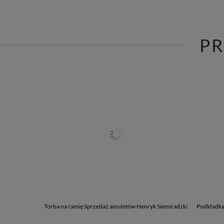
P
Torba na ramię Sprzedaż amuletów Henryk Siemiradzki
Podkładka