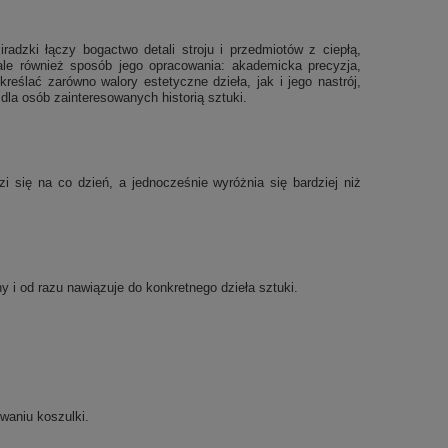
adzki łączy bogactwo detali stroju i przedmiotów z ciepłą,
 ale również sposób jego opracowania: akademicka precyzja,
reślać zarówno walory estetyczne dzieła, jak i jego nastrój,
la osób zainteresowanych historią sztuki.
 się na co dzień, a jednocześnie wyróżnia się bardziej niż
ny i od razu nawiązuje do konkretnego dzieła sztuki.
waniu koszulki.