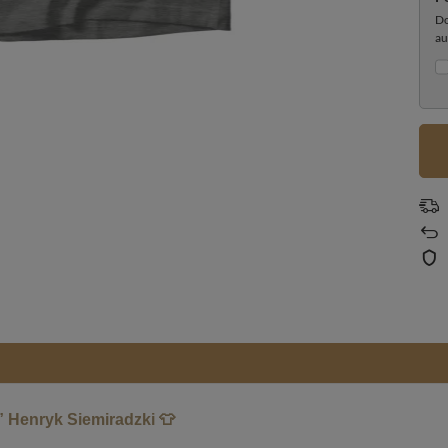
Do
au
 Henryk Siemiradzki 👕