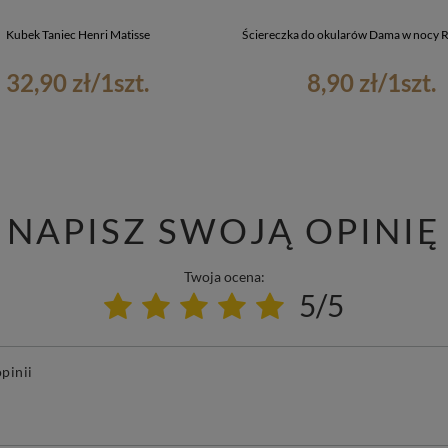
Kubek Taniec Henri Matisse
Ściereczka do okularów Dama w nocy
32,90 zł
/
1
szt.
8,90 zł
/
1
szt.
NAPISZ SWOJĄ OPINIĘ
Twoja ocena:
5/5
pinii