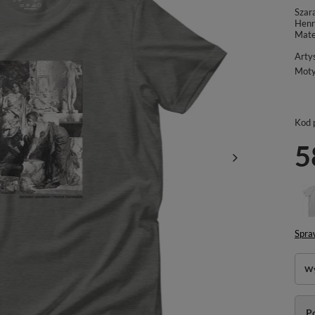
Szar
Henr
Mate
Arty
Mot
Kod 
5
Spra
Wy
P