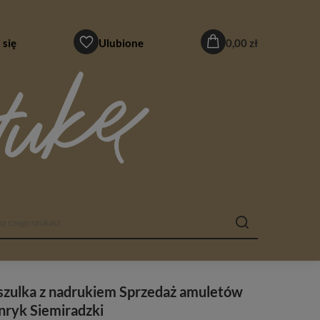
 się
Ulubione
0,00 zł
szulka z nadrukiem Sprzedaż amuletów
nryk Siemiradzki