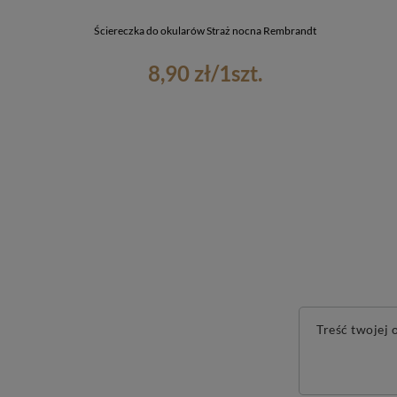
Ściereczka do okularów Straż nocna Rembrandt
8,90 zł
/
1
szt.
Treść twojej o