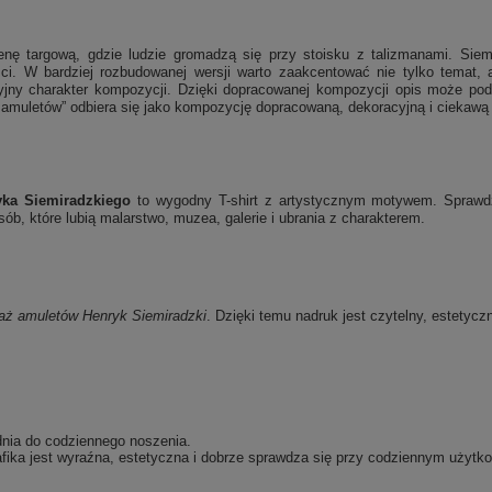
ę targową, gdzie ludzie gromadzą się przy stoisku z talizmanami. Siemir
ci. W bardziej rozbudowanej wersji warto zaakcentować nie tylko temat,
acyjny charakter kompozycji. Dzięki dopracowanej kompozycji opis może podk
 amuletów” odbiera się jako kompozycję dopracowaną, dekoracyjną i ciekawą d
ka Siemiradzkiego
to wygodny T-shirt z artystycznym motywem. Sprawdzi
b, które lubią malarstwo, muzea, galerie i ubrania z charakterem.
aż amuletów
Henryk Siemiradzki
. Dzięki temu nadruk jest czytelny, estetycz
dnia do codziennego noszenia.
fika jest wyraźna, estetyczna i dobrze sprawdza się przy codziennym użytko