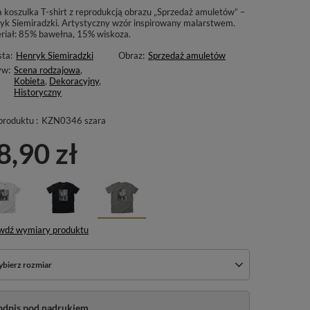
a koszulka T-shirt z reprodukcją obrazu „Sprzedaż amuletów” –
yk Siemiradzki. Artystyczny wzór inspirowany malarstwem.
riał: 85% bawełna, 15% wiskoza.
sta:
Henryk Siemiradzki
Obraz:
Sprzedaż amuletów
yw:
Scena rodzajowa
,
Kobieta
,
Dekoracyjny
,
Historyczny
produktu :
KZN0346 szara
8,90 zł
wdź wymiary produktu
bierz rozmiar
odpis pod nadrukiem