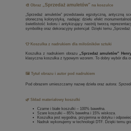
„Sprzedaż amuletów”
🎨 Obraz
na koszulce
„Sprzedaż amuletów” przedstawia egzotyczną, antyczną scen
słoneczną kolorystyką, nadając dziełu efekt monumentalnoś
świetlistość koloru i antykizujący nastrój tworzą reprezent
symbolikę oraz dekoracyjny potencjał. Dzięki temu „Sprzedaż
👕 Koszulka z nadrukiem dla miłośników sztuki
Koszulka z nadrukiem obrazu
„Sprzedaż amuletów” Henry
klasyczna koszulka z typowym wzorem. To dobry wybór dla osó
🖼️ Tytuł obrazu i autor pod nadrukiem
Pod obrazem umieszczamy nazwę dzieła oraz autora:
Sprzed
🌿 Skład materiałowy koszulki
Czarne i białe koszulki – 100% bawełna.
Szare koszulki – 85% bawełna i 15% wiskoza.
Koszulka jest wygodna, przyjemna w dotyku i odpowie
Nadruk wykonujemy w technologii DTF. Dzięki temu gra