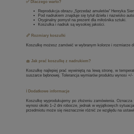
✅ Dlaczego warto?
Reprodukcja obrazu „Sprzedaż amuletów” Henryka Siem
Pod nadrukiem znajduje się tytuł dzieła i nazwisko auto
Oryginalny pomysł na prezent dla miłośnika sztuki.
Koszulka i nadruk są wysokiej jakości.
📏 Rozmiary koszulki
Koszulkę możesz zamówić w wybranym kolorze i rozmiarze dos
🧺 Jak prać koszulkę z nadrukiem?
Koszulkę najlepiej prać wywiniętą na lewą stronę, w tempe
suszarce bębnowej. Tolerancja wymiarów produktu wynosi +/-
ℹ️ Dodatkowe informacje
Koszulkę wyprodukujemy po złożeniu zamówienia. Oznacza to
wynosi około 1–2 dni robocze, jednak w wyjątkowych sytuacja
przedmiotu może się nieznacznie różnić ze względu na ustawi