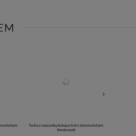
EM
oma kołami
Torba z naszywką Autoportret z dwoma kołami
Bluzka da
Rembrandt