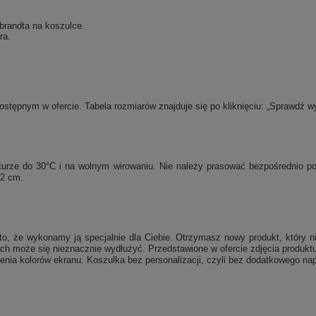
brandta na koszulce.
ra.
tępnym w ofercie. Tabela rozmiarów znajduje się po kliknięciu: „Sprawdź w
raturze do 30°C i na wolnym wirowaniu. Nie należy prasować bezpośrednio 
 2 cm.
, że wykonamy ją specjalnie dla Ciebie. Otrzymasz nowy produkt, który ni
ch może się nieznacznie wydłużyć. Przedstawione w ofercie zdjęcia produktu
enia kolorów ekranu. Koszulka bez personalizacji, czyli bez dodatkowego nap