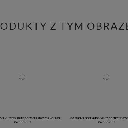
RODUKTY Z TYM OBRAZ
ka kuferek Autoportret z dwoma kołami
Podkładka pod kubek Autoportret z dw
Rembrandt
Rembrandt