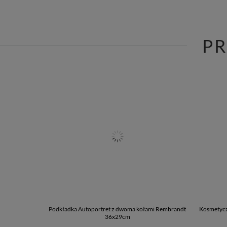
P
Podkładka Autoportret z dwoma kołami Rembrandt
Kosmetycz
36x29cm