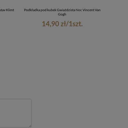
tav Klimt
Podkładka pod kubek Gwiaździsta Noc Vincent Van
Piórnik Wielk
Gogh
14,90 zł
/
1
szt.