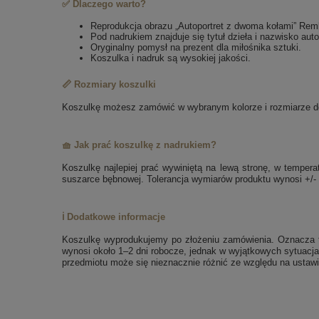
✅ Dlaczego warto?
Reprodukcja obrazu „Autoportret z dwoma kołami” Rem
Pod nadrukiem znajduje się tytuł dzieła i nazwisko auto
Oryginalny pomysł na prezent dla miłośnika sztuki.
Koszulka i nadruk są wysokiej jakości.
📏 Rozmiary koszulki
Koszulkę możesz zamówić w wybranym kolorze i rozmiarze dos
🧺 Jak prać koszulkę z nadrukiem?
Koszulkę najlepiej prać wywiniętą na lewą stronę, w tempe
suszarce bębnowej. Tolerancja wymiarów produktu wynosi +/-
ℹ️ Dodatkowe informacje
Koszulkę wyprodukujemy po złożeniu zamówienia. Oznacza to
wynosi około 1–2 dni robocze, jednak w wyjątkowych sytuacja
przedmiotu może się nieznacznie różnić ze względu na ustawi