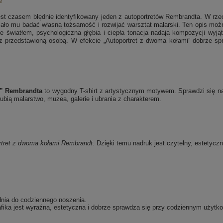
e
st czasem błędnie identyfikowany jeden z autoportretów Rembrandta. W rze
lało mu badać własną tożsamość i rozwijać warsztat malarski. Ten opis mo
ie światłem, psychologiczna głębia i ciepła tonacja nadają kompozycji wy
ci z przedstawioną osobą. W efekcie „Autoportret z dwoma kołami” dobrze s
i” Rembrandta
to wygodny T-shirt z artystycznym motywem. Sprawdzi się na 
bią malarstwo, muzea, galerie i ubrania z charakterem.
rtret z dwoma kołami
Rembrandt
. Dzięki temu nadruk jest czytelny, estetyczn
dnia do codziennego noszenia.
fika jest wyraźna, estetyczna i dobrze sprawdza się przy codziennym użytko