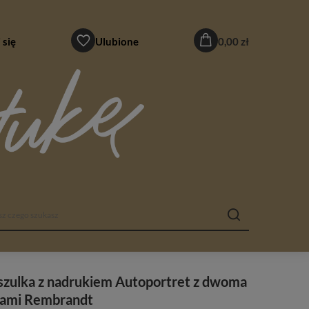
 się
Ulubione
0,00 zł
szulka z nadrukiem Autoportret z dwoma
łami Rembrandt