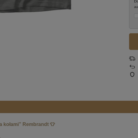
Do
au
a kołami” Rembrandt 👕