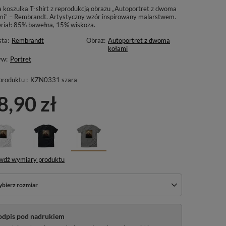
a koszulka T-shirt z reprodukcją obrazu „Autoportret z dwoma
mi” – Rembrandt. Artystyczny wzór inspirowany malarstwem.
riał: 85% bawełna, 15% wiskoza.
sta:
Rembrandt
Obraz:
Autoportret z dwoma
kołami
yw:
Portret
produktu :
KZN0331 szara
8,90 zł
wdź wymiary produktu
bierz rozmiar
odpis pod nadrukiem