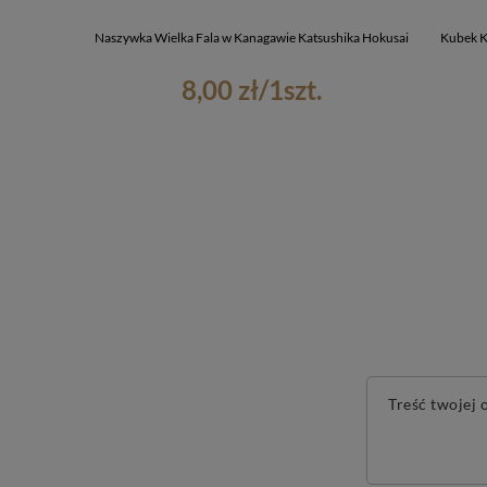
Naszywka Wielka Fala w Kanagawie Katsushika Hokusai
Kubek K
8,00 zł
/
1
szt.
Treść twojej o