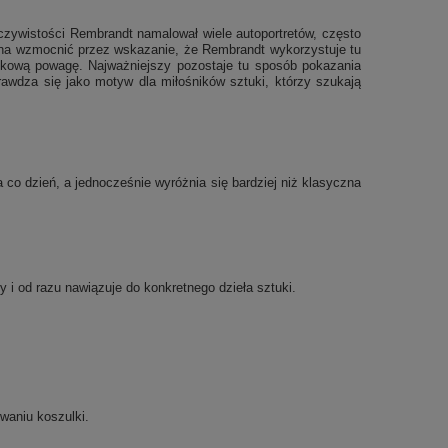
czywistości Rembrandt namalował wiele autoportretów, często
żna wzmocnić przez wskazanie, że Rembrandt wykorzystuje tu
jątkową powagę. Najważniejszy pozostaje tu sposób pokazania
prawdza się jako motyw dla miłośników sztuki, którzy szukają
co dzień, a jednocześnie wyróżnia się bardziej niż klasyczna
y i od razu nawiązuje do konkretnego dzieła sztuki.
waniu koszulki.