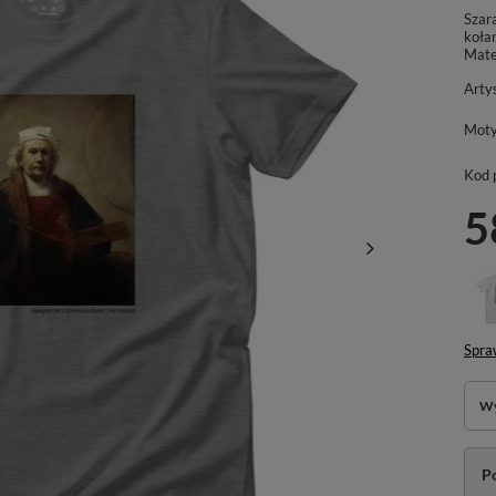
Szar
koła
Mate
Arty
Mot
Kod 
5
Spra
Wy
P