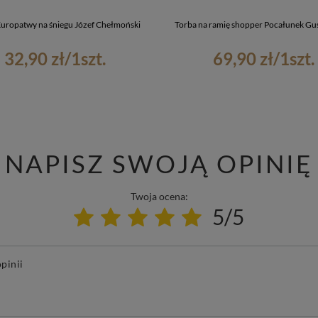
uropatwy na śniegu Józef Chełmoński
Torba na ramię shopper Pocałunek Gus
32,90 zł
/
1
szt.
69,90 zł
/
1
szt.
NAPISZ SWOJĄ OPINIĘ
Twoja ocena:
5/5
pinii