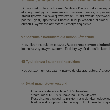
„Autoportret z dwoma kołami”
🎨 Obraz
na koszulc
„Autoportret z dwoma kołami Rembrandt” – pod taką nazwą je
eksperymentując z oświetleniem i wyrazem twarzy, co pozwa
środki typowe dla swojej twórczości: mistrzowskie operowan
postaci: gest, spojrzenie i nastrój budują wrażenie bliskoś
obrazu z wyrazistą atmosferą i estetyczną głębią.
👕 Koszulka z nadrukiem dla miłośników sztuki
Koszulka z nadrukiem obrazu
„Autoportret z dwoma kołam
koszulka z typowym wzorem. To dobry wybór dla osób, które lu
🖼️ Tytuł obrazu i autor pod nadrukiem
Pod obrazem umieszczamy nazwę dzieła oraz autora:
Autopo
🌿 Skład materiałowy koszulki
Czarne i białe koszulki – 100% bawełna.
Szare koszulki – 85% bawełna i 15% wiskoza.
Koszulka jest wygodna, przyjemna w dotyku i odpowie
Nadruk wykonujemy w technologii DTF. Dzięki temu gra